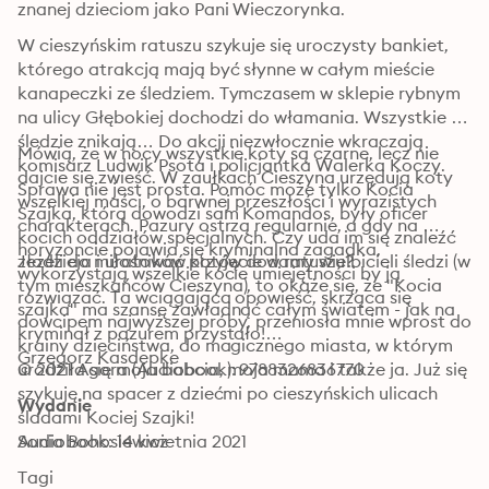
znanej dzieciom jako Pani Wieczorynka.
W cieszyńskim ratuszu szykuje się uroczysty bankiet, 
którego atrakcją mają być słynne w całym mieście 
kanapeczki ze śledziem. Tymczasem w sklepie rybnym 
na ulicy Głębokiej dochodzi do włamania. Wszystkie 
śledzie znikają… Do akcji niezwłocznie wkraczają 
Mówią, że w nocy wszystkie koty są czarne, lecz nie 
komisarz Ludwik Psota i policjantka Walerka Koczy. 
dajcie się zwieść. W zaułkach Cieszyna urzędują koty 
Sprawa nie jest prosta. Pomóc może tylko Kocia 
wszelkiej maści, o barwnej przeszłości i wyrazistych 
Szajka, którą dowodzi sam Komandos, były oficer 
charakterach. Pazury ostrzą regularnie, a gdy na 
kocich oddziałów specjalnych. Czy uda im się znaleźć 
horyzoncie pojawia się kryminalna zagadka, 
złodzieja i uratować przyjęcie w ratuszu?
Jeżeli do miłośników kotów dodamy wielbicieli śledzi (w 
wykorzystają wszelkie kocie umiejętności by ją 
tym mieszkańców Cieszyna), to okaże się, że "Kocia 
rozwiązać. Ta wciągająca opowieść, skrząca się 
szajka" ma szansę zawładnąć całym światem - jak na 
dowcipem najwyższej próby, przeniosła mnie wprost do 
kryminał z pazurem przystało!

krainy dzieciństwa, do magicznego miasta, w którym 
Grzegorz Kasdepke
urodziła się moja babcia, moja mama i także ja. Już się 
© 2021 Agora (Audiobook): 9788326836770
szykuję na spacer z dziećmi po cieszyńskich ulicach 
Wydanie
śladami Kociej Szajki!

Sonia Bohosiewicz
Audiobook: 14 kwietnia 2021
Tagi