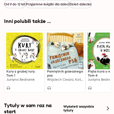
Od 9 do 12 lat
Przyjemne książki dla dzieci
Dzień dziecka
Inni polubili także ...
Kury z grubej rury.
Pamiętnik grzecznego
Piąta kura u woz
Tom 1
psa
Tom 4
Justyna Bednarek
Wojciech Cesarz, Katarzyna Terechowicz
Justyna Bednar
Tytuły w sam raz na
Wyświetl wszystkie
start
tytuły