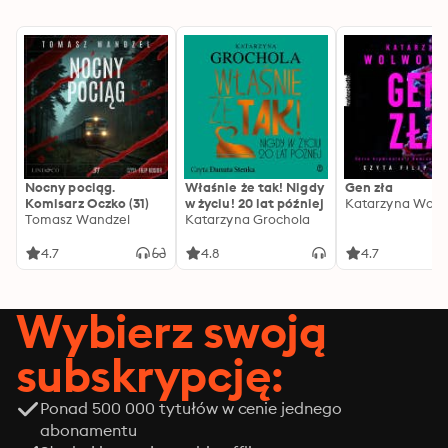
Nocny pociąg.
Właśnie że tak! Nigdy
Gen zła
Komisarz Oczko (31)
w życiu! 20 lat później
Katarzyna Wolw
Tomasz Wandzel
Katarzyna Grochola
4.7
4.8
4.7
Wybierz swoją
subskrypcję:
Ponad 500 000 tytułów w cenie jednego
abonamentu