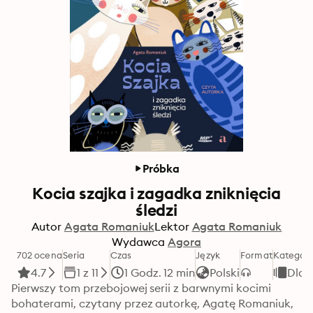
Próbka
Kocia szajka i zagadka zniknięcia
śledzi
Autor
Agata Romaniuk
Lektor
Agata Romaniuk
Wydawca
Agora
702 ocena
Seria
Czas
Język
Format
Kategori
4.7
1 z 11
1 Godz. 12 min
Polski
Dla d
Pierwszy tom przebojowej serii z barwnymi kocimi 
bohaterami, czytany przez autorkę, Agatę Romaniuk, 