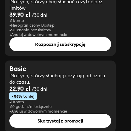
Dla tych, którzy chcą słuchać i czytać bez
limitów.
39.90 zł
/30 dni
1 konto
Nieograniczony Dostęp
Słuchanie bez limitów
Anuluj w dowolnym momencie
Rozpocznij subskrypcję
Basic
Dla tych, którzy słuchają i czytają od czasu
do czasu.
22.90 zł
/30 dni
- 56% taniej
1 konto
10 godzin/miesięcznie
Anuluj w dowolnym momencie
Skorzystaj z promocji