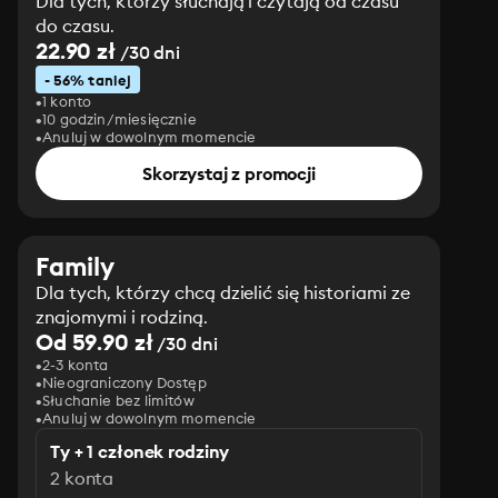
Dla tych, którzy słuchają i czytają od czasu
do czasu.
22.90 zł
/30 dni
- 56% taniej
1 konto
10 godzin/miesięcznie
Anuluj w dowolnym momencie
Skorzystaj z promocji
Family
Dla tych, którzy chcą dzielić się historiami ze
znajomymi i rodziną.
Od 59.90 zł
/30 dni
2-3 konta
Nieograniczony Dostęp
Słuchanie bez limitów
Anuluj w dowolnym momencie
Ty + 1 członek rodziny
2 konta