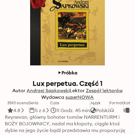
Próbka
Lux perpetua. Część 1
Autor
Andrzej Sapkowski
Lektor
Zespół lektorów
Wydawca
superNOWA
3593 ocena
Seria
Czas
Język
Format
Kateg
4.8
5 z 6
11 Godz. 45 min
Polski
Fa
Reynevan, główny bohater tomów NARRENTURM i 
BOŻY BOJOWNICY, nadal ma kłopoty, ciągle ktoś 
dybie na jego życie bądź przedstawia mu propozycję 