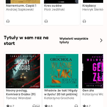
charakterystycznym dla Sapkowskiego humorem i 
Narrenturm. Część 1
Kres cudów
Krzyżacy
Andrzej Sapkowski
Piotr Jedliński
Henryk Sienkiew
wyczuciem językowym. Wojenne okrucieństwo 
kontrastuje ze wzruszającymi scenami miłosnymi, losy 
bohatera splecione z wątkiem wielkiej polityki 
zmierzają do nieuchronnego, a jednak zaskakującego 
finału.
Tytuły w sam raz na
Wyświetl wszystkie
start
tytuły
Nocny pociąg.
Właśnie że tak! Nigdy
Gen zła
Komisarz Oczko (31)
w życiu! 20 lat później
Katarzyna Wolw
Tomasz Wandzel
Katarzyna Grochola
4.7
4.8
4.7