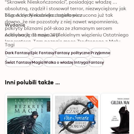
"Skrawek Nieskończoności”, posiadając władzę 
absolutną, rządził i stosował terror, niezwyciężony jak 
bóg. A kiedy nadzieja została porzucona już tak 
Tłumaczy: Aleksandra Jagiełowicz
dawno, że nie pozostały z niej nawet wspomnienia, 
Wydanie
pokryty bliznami pół-skaa ze złamanym sercem 
odkrywa ją na nowo w piekielnym więzieniu Ostatniego 
Audiobook: 31 maja 2017
Imperatora. Tam poznaje moce Zrodzonego z Mgły. 
Tagi
Znakomity złodziejaszek i urodzony przywódca, 
Dark Fantasy
Epic Fantasy
Fantasy polityczne
Przyjemne
wykorzystuje swoje talenty w intrydze, która ma 
pozbawić tronu i władzy samego Ostatniego 
Świat fantasy
Magia
Walka o władzę
Intryga
Fantasy
Imperatora.
Inni polubili także ...