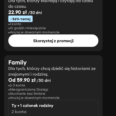
Dla tych, którzy słuchają i czytają od czasu
do czasu.
22.90 zł
/30 dni
- 56% taniej
1 konto
10 godzin/miesięcznie
Anuluj w dowolnym momencie
Skorzystaj z promocji
Family
Dla tych, którzy chcą dzielić się historiami ze
znajomymi i rodziną.
Od 59.90 zł
/30 dni
2-3 konta
Nieograniczony Dostęp
Słuchanie bez limitów
Anuluj w dowolnym momencie
Ty + 1 członek rodziny
2 konta