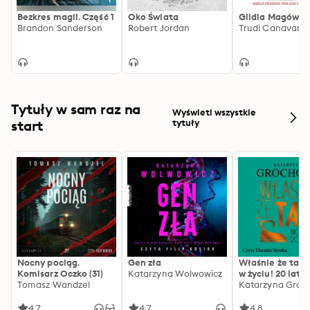
Bezkres magii. Część 1
Oko Świata
Gildia Magów
Brandon Sanderson
Robert Jordan
Trudi Canavan
Tytuły w sam raz na
Wyświetl wszystkie
start
tytuły
Nocny pociąg.
Gen zła
Właśnie że tak!
Komisarz Oczko (31)
Katarzyna Wolwowicz
w życiu! 20 lat p
Tomasz Wandzel
Katarzyna Groc
4.7
4.7
4.8