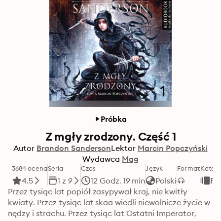
Próbka
Z mgły zrodzony. Część 1
Autor
Brandon Sanderson
Lektor
Marcin Popczyński
Wydawca
Mag
3684 ocena
Seria
Czas
Język
Format
Katego
4.5
1 z 9
12 Godz. 19 min
Polski
Fa
Przez tysiąc lat popiół zasypywał kraj, nie kwitły 
kwiaty. Przez tysiąc lat skaa wiedli niewolnicze życie w 
nędzy i strachu. Przez tysiąc lat Ostatni Imperator, 