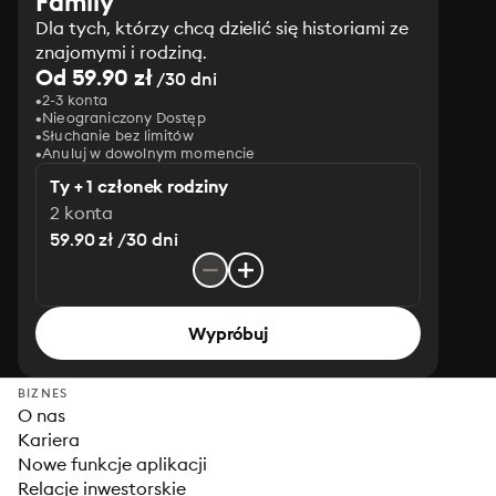
Family
Dla tych, którzy chcą dzielić się historiami ze
znajomymi i rodziną.
Od 59.90 zł
/30 dni
2-3 konta
Nieograniczony Dostęp
Słuchanie bez limitów
Anuluj w dowolnym momencie
Ty + 1 członek rodziny
2 konta
59.90 zł /30 dni
Wypróbuj
BIZNES
O nas
Kariera
Nowe funkcje aplikacji
Relacje inwestorskie