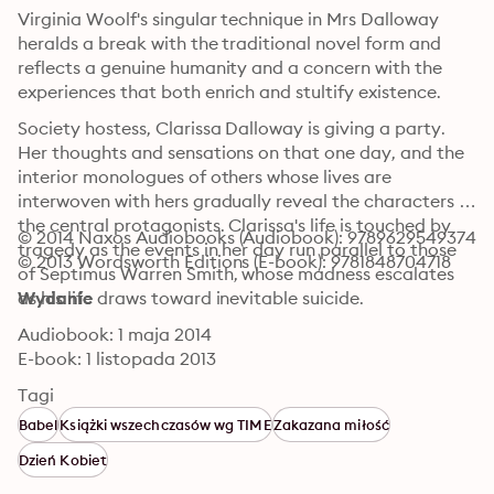
Virginia Woolf's singular technique in Mrs Dalloway 
heralds a break with the traditional novel form and 
reflects a genuine humanity and a concern with the 
experiences that both enrich and stultify existence.
Society hostess, Clarissa Dalloway is giving a party. 
Her thoughts and sensations on that one day, and the 
interior monologues of others whose lives are 
interwoven with hers gradually reveal the characters of 
the central protagonists. Clarissa's life is touched by 
© 2014 Naxos Audiobooks (Audiobook): 9789629549374
tragedy as the events in her day run parallel to those 
© 2013 Wordsworth Editions (E-book): 9781848704718
of Septimus Warren Smith, whose madness escalates 
as his life draws toward inevitable suicide.
Wydanie
Audiobook: 1 maja 2014
E-book: 1 listopada 2013
Tagi
Babel
Książki wszechczasów wg TIME
Zakazana miłość
Dzień Kobiet