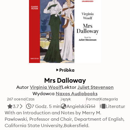
Próbka
Mrs Dalloway
Autor
Virginia Woolf
Lektor
Juliet Stevenson
Wydawca
Naxos Audiobooks
267 ocena
Czas
Język
Format
Kategoria
3.7
7 Godz. 5 min
Angielski
Literatura
With an Introduction and Notes by Merry M. 
Pawlowski, Professor and Chair, Department of English, 
California State University,Bakersfield.