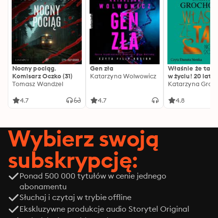
Nocny pociąg.
Gen zła
Właśnie że tak!
Komisarz Oczko (31)
Katarzyna Wolwowicz
w życiu! 20 lat p
Tomasz Wandzel
Katarzyna Groc
4.7
4.7
4.8
Wybierz swoją
subskrypcję:
Ponad 500 000 tytułów w cenie jednego
abonamentu
Słuchaj i czytaj w trybie offline
Ekskluzywne produkcje audio Storytel Original