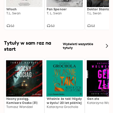
Włoch
Pan Spencer
Doktor Stanton
T.L. Swan
T. L. Swan
T.L. Swan
Tytuły w sam raz na
Wyświetl wszystkie
start
tytuły
Nocny pociąg.
Właśnie że tak! Nigdy
Gen zła
Komisarz Oczko (31)
w życiu! 20 lat później
Katarzyna Wolw
Tomasz Wandzel
Katarzyna Grochola