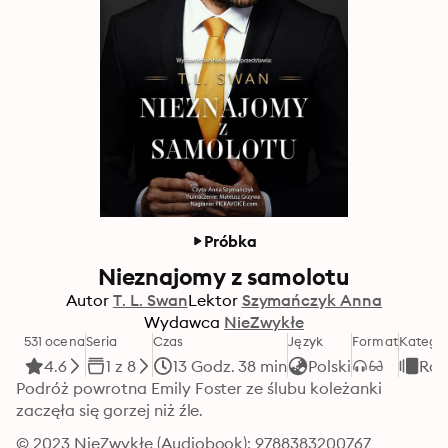
Próbka
Nieznajomy z samolotu
Autor
T. L. Swan
Lektor
Szymańczyk Anna
Wydawca
NieZwykłe
531 ocena
Seria
Czas
Język
Format
Kategor
4.6
1 z 8
13 Godz. 38 min
Polski
Ro
Podróż powrotna Emily Foster ze ślubu koleżanki 
zaczęła się gorzej niż źle.
© 2023 NieZwykłe (Audiobook): 9788383200767