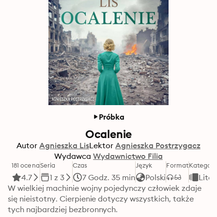
Próbka
Ocalenie
Autor
Agnieszka Lis
Lektor
Agnieszka Postrzygacz
Wydawca
Wydawnictwo Filia
181 ocena
Seria
Czas
Język
Format
Kategori
4.7
1 z 3
7 Godz. 35 min
Polski
Lite
W wielkiej machinie wojny pojedynczy człowiek zdaje 
się nieistotny. Cierpienie dotyczy wszystkich, także 
tych najbardziej bezbronnych.