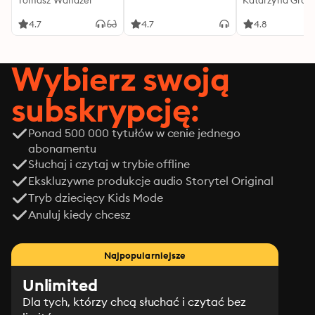
Tomasz Wandzel
Katarzyna Groc
4.7
4.7
4.8
Wybierz swoją
subskrypcję:
Ponad 500 000 tytułów w cenie jednego
abonamentu
Słuchaj i czytaj w trybie offline
Ekskluzywne produkcje audio Storytel Original
Tryb dziecięcy Kids Mode
Anuluj kiedy chcesz
Najpopularniejsze
Unlimited
Dla tych, którzy chcą słuchać i czytać bez