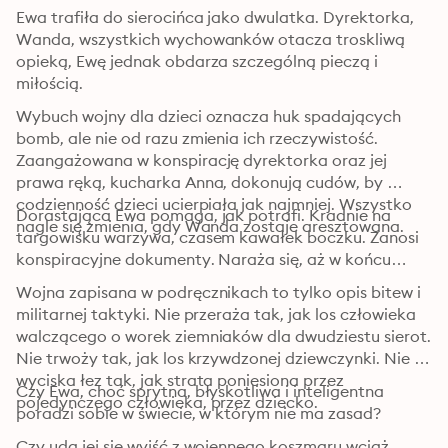
Ewa trafiła do sierocińca jako dwulatka. Dyrektorka, 
Wanda, wszystkich wychowanków otacza troskliwą 
opieką, Ewę jednak obdarza szczególną pieczą i 
miłością.
Wybuch wojny dla dzieci oznacza huk spadających 
bomb, ale nie od razu zmienia ich rzeczywistość. 
Zaangażowana w konspirację dyrektorka oraz jej 
prawa ręką, kucharka Anna, dokonują cudów, by 
codzienność dzieci ucierpiała jak najmniej. Wszystko 
Dorastająca Ewa pomaga, jak potrafi. Kradnie na 
nagle się zmienia, gdy Wanda zostaje aresztowana.
targowisku warzywa, czasem kawałek boczku. Zanosi 
konspiracyjne dokumenty. Naraża się, aż w końcu…
Wojna zapisana w podręcznikach to tylko opis bitew i 
militarnej taktyki. Nie przeraża tak, jak los człowieka 
walczącego o worek ziemniaków dla dwudziestu sierot. 
Nie trwoży tak, jak los krzywdzonej dziewczynki. Nie 
wyciska łez tak, jak strata poniesiona przez 
Czy Ewa, choć sprytna, błyskotliwa i inteligentna 
pojedynczego człowieka, przez dziecko.
poradzi sobie w świecie, w którym nie ma zasad?
Czy uda jej się wyjść z wojennego koszmaru wciąż 