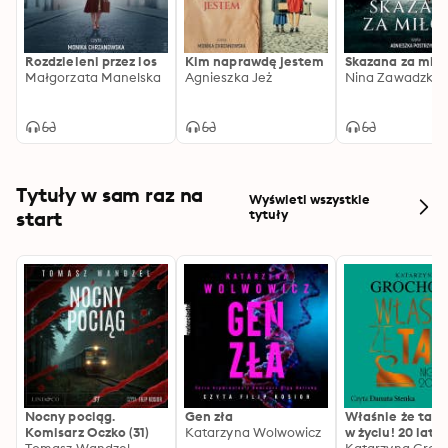
Rozdzieleni przez los
Kim naprawdę jestem
Skazana za miło
Małgorzata Manelska
Agnieszka Jeż
Nina Zawadzka
Tytuły w sam raz na
Wyświetl wszystkie
start
tytuły
Nocny pociąg.
Gen zła
Właśnie że tak!
Komisarz Oczko (31)
Katarzyna Wolwowicz
w życiu! 20 lat p