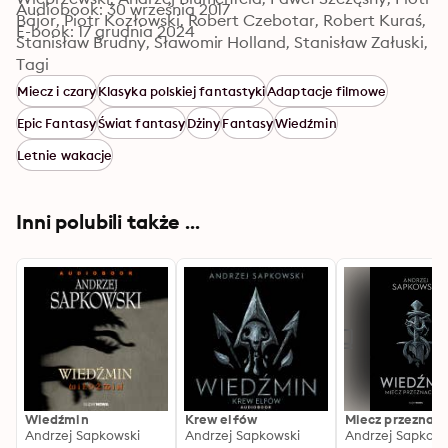
Audiobook: 30 września 2017
Bajor, Piotr Kozłowski, Robert Czebotar, Robert Kuraś, 
E-book: 17 grudnia 2024
Stanisław Brudny, Sławomir Holland, Stanisław Załuski, 
Tadeusz Borowski, Tomasz Marzecki, Waldemar 
Tagi
Barwiński, Włodzimierz Bednarski, Zbigniew Konopka
Miecz i czary
Klasyka polskiej fantastyki
Adaptacje filmowe
Epic Fantasy
Świat fantasy
Dżiny
Fantasy
Wiedźmin
Letnie wakacje
Inni polubili także ...
Wiedźmin
Krew elfów
Miecz przeznac
Andrzej Sapkowski
Andrzej Sapkowski
Andrzej Sapkows