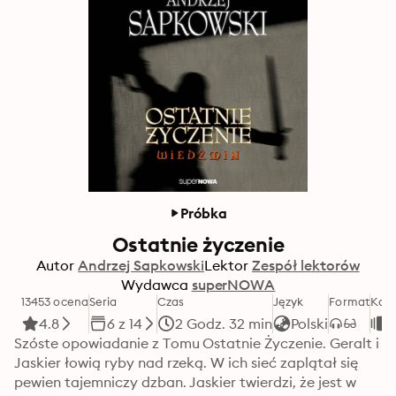
Próbka
Ostatnie życzenie
Autor
Andrzej Sapkowski
Lektor
Zespół lektorów
Wydawca
superNOWA
13453 ocena
Seria
Czas
Język
Format
Kate
4.8
6 z 14
2 Godz. 32 min
Polski
F
Szóste opowiadanie z Tomu Ostatnie Życzenie. Geralt i 
Jaskier łowią ryby nad rzeką. W ich sieć zaplątał się 
pewien tajemniczy dzban. Jaskier twierdzi, że jest w 