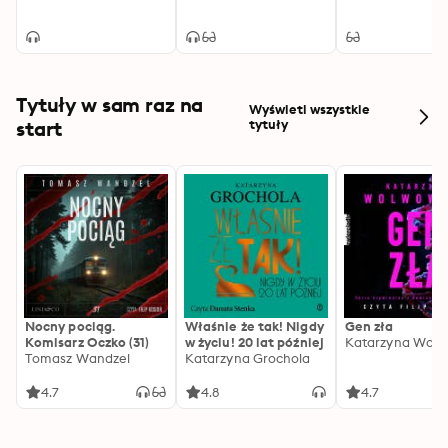
Tytuły w sam raz na
Wyświetl wszystkie
start
tytuły
Nocny pociąg.
Właśnie że tak! Nigdy
Gen zła
Komisarz Oczko (31)
w życiu! 20 lat później
Katarzyna Wolw
Tomasz Wandzel
Katarzyna Grochola
4.7
4.8
4.7