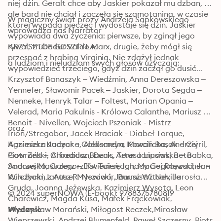
niej dżin. Geralt chce aby Jaskier pokazał mu dzban, 
ale bard nie chciał i zaczęła się szamotanina, w czasie 
W magiczny świat prozy Andrzeja Sapkowskiego 
której wypada pieczęć i wydostaje się dżin. Jaskier 
wprowadza nas Narrator
wypowiada dwa życzenia: pierwsze, by zginął jego 
rywal, trubadur Valdo Marx, drugie, żeby mógł się 
KRZYSZTOF GOSZTYŁA,
przespać z hrabiną Virginią. Nie zdążył jednak 
a ludziom i nieludziom swych głosów użyczają:
wypowiedzieć trzeciego, gdyż dżin zaczął go dusić...
Krzysztof Banaszyk – Wiedźmin, Anna Dereszowska – 
Yennefer, Sławomir Pacek – Jaskier, Dorota Segda – 
Nenneke, Henryk Talar – Foltest, Marian Opania – 
Velerad, Maria Pakulnis - Królowa Calanthe, Mariusz 
Benoit - Nivellen, Wojciech Pszoniak - Mistrz 
oraz
Irion/Stregobor, Jacek Braciak - Diabeł Torque, 
Kazimierz Kaczor – Caldemeyn, Marcin Bosak – Civril, 
Agnieszka Judycka, Aleksandra Kowalicka, Andrzej 
Piotr Zelt – Chireadan, Denis, Teresa Lipowska – Babka, 
Gawroński, Arkadiusz Bazak, Artur Janusiak, Beta 
Andrzej Mastalerz – Eist Tuirseach, Maciej Rayzacher – 
Sadowska, Grzegorz Kwiecień, Ignacy Gogolewski, Jan 
Windhalm z Attre, Myszowór, Burmistrz Neville
Kulczycki,Janusz R. Nowicki, Janusz Wituch, Jarosław 
Gruda, Joanna Jeżewska, Kazimierz Wysota, Leon 
© 2024 superNOWA (E-book): 9788375780819
Charewicz, Magda Kusa, Marek Frąckowiak, 
Mieczysław Morański, Miłogost Reczek,Mirosław 
Wydanie
Wieprzewski, Andrzej Blumenfeld, Paweł Szczęsny, Piotr 