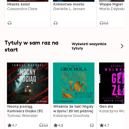
Miasto kości
Królestwo mostu
Wyspa Mgieł
postarzał, ale na dodatek nie rozpoznaje nikogo ze 
Cassandra Clare
Danielle L. Jensen
Maria Zdybska
swoich bliskich. Czy będzie w stanie naprawdę wrócić 
na łono rodziny? I czy faerie naprawdę na to pozwolą? 
Oto rozdzierające serce wprowadzenie do nowej serii 
Cassandry Clare, „Mroczne Intrygi”, wciągająca gra 
pozorów, pełna magii i obfitująca w przygody 
Tytuły w sam raz na
Nocnych Łowców.
Wyświetl wszystkie
start
tytuły
Nocny pociąg.
Właśnie że tak! Nigdy
Gen zła
Komisarz Oczko (31)
w życiu! 20 lat później
Katarzyna Wolw
Tomasz Wandzel
Katarzyna Grochola
4.7
4.8
4.7