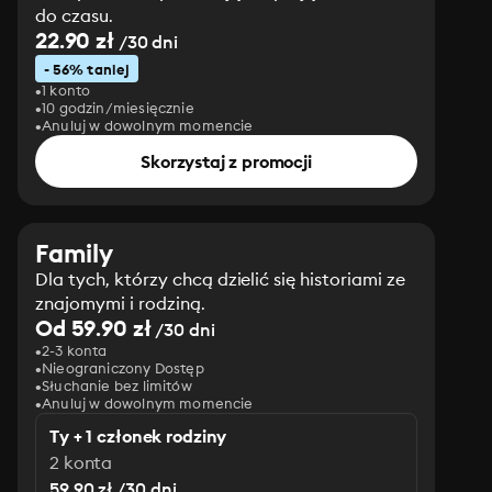
do czasu.
22.90 zł
/30 dni
- 56% taniej
1 konto
10 godzin/miesięcznie
Anuluj w dowolnym momencie
Skorzystaj z promocji
Family
Dla tych, którzy chcą dzielić się historiami ze
znajomymi i rodziną.
Od 59.90 zł
/30 dni
2-3 konta
Nieograniczony Dostęp
Słuchanie bez limitów
Anuluj w dowolnym momencie
Ty + 1 członek rodziny
2 konta
59.90 zł /30 dni