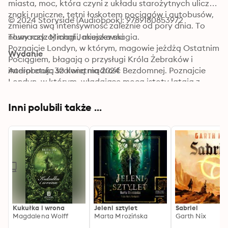
miasta, moc, która czyni z układu starożytnych uliczek 
znaki runiczne, tętni łoskotem pociągów i autobusów, 
© 2024 Storyside (Audiobook): 9789180853972
zmienia swą intensywność zależnie od pory dnia. To 
nowy rodzaj magii, miejska magia. 

Tłumaczy: Michał Jakuszewski
Poznajcie Londyn, w którym, magowie jeżdżą Ostatnim 
Wydanie
Pociągiem, błagają o przysługi Króla Żebraków i 
interpretują szaloną mądrość Bezdomnej. Poznajcie 
Audiobook: 30 kwietnia 2024
Londyn, w którym, władające mocą istoty latają z 
gołębiami, skradają się po kanałach ze szczurami i 
szukają olśnienia w obłąkanych szeptach niebieskich 
Inni polubili także ...
elektrycznych aniołów. 

Poznajcie Londyn Matthew Swifta, gdzie rywalizujący 
ze sobą czarnoksiężnicy toczą bój o duszę miasta...
Kukułka i wrona
Jeleni sztylet
Sabriel
Magdalena Wolff
Marta Mrozińska
Garth Nix