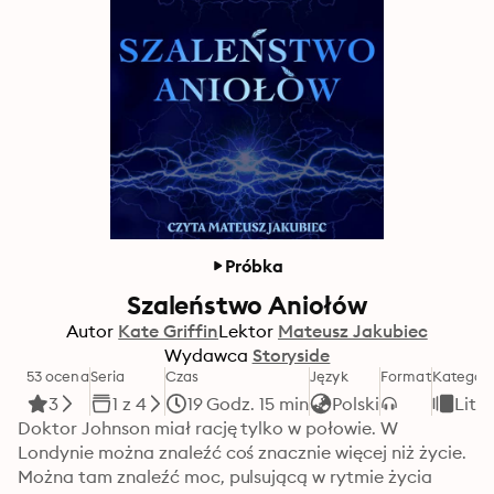
Próbka
Szaleństwo Aniołów
Autor
Kate Griffin
Lektor
Mateusz Jakubiec
Wydawca
Storyside
53 ocena
Seria
Czas
Język
Format
Kategori
3
1 z 4
19 Godz. 15 min
Polski
Lite
Doktor Johnson miał rację tylko w połowie. W 
Londynie można znaleźć coś znacznie więcej niż życie. 
Można tam znaleźć moc, pulsującą w rytmie życia 