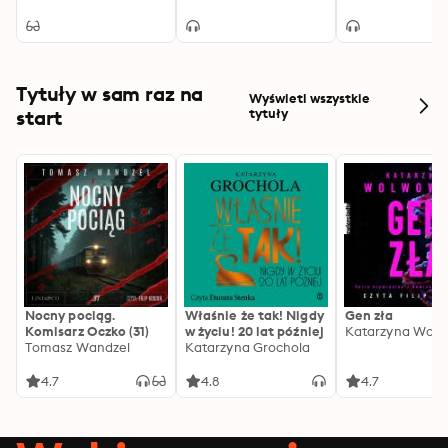
Tytuły w sam raz na
Wyświetl wszystkie
start
tytuły
Nocny pociąg.
Właśnie że tak! Nigdy
Gen zła
Komisarz Oczko (31)
w życiu! 20 lat później
Katarzyna Wolw
Tomasz Wandzel
Katarzyna Grochola
4.7
4.8
4.7