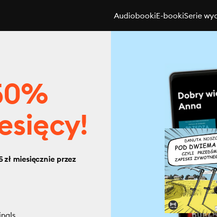
Audiobooki
E-booki
Serie wy
 50%
esięcy!
 zł miesięcznie przez
inals