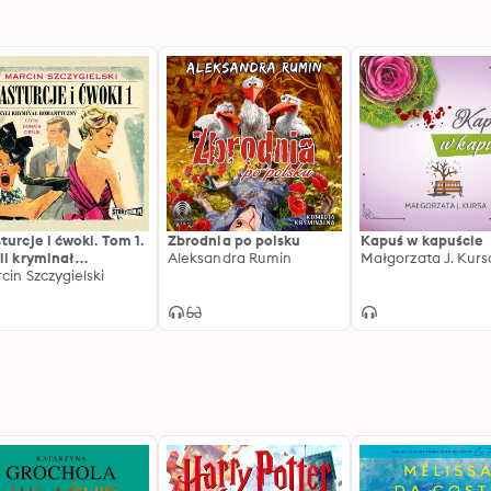
turcje i ćwoki. Tom 1.
Zbrodnia po polsku
Kapuś w kapuście
li kryminał
Aleksandra Rumin
Małgorzata J. Kurs
antyczny
cin Szczygielski