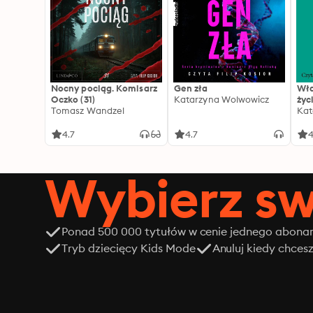
Nocny pociąg. Komisarz
Gen zła
Wła
Oczko (31)
Katarzyna Wolwowicz
życ
Tomasz Wandzel
Kat
4.7
4.7
4
Wybierz sw
Ponad 500 000 tytułów w cenie jednego abon
Tryb dziecięcy Kids Mode
Anuluj kiedy chces