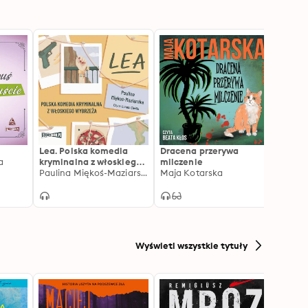
Lea. Polska komedia
Dracena przerywa
Ja tu 
a
kryminalna z włoskiego
milczenie
Marta
wybrzeża
Paulina Miękoś-Maziarska
Maja Kotarska
Wyświetl wszystkie tytuły