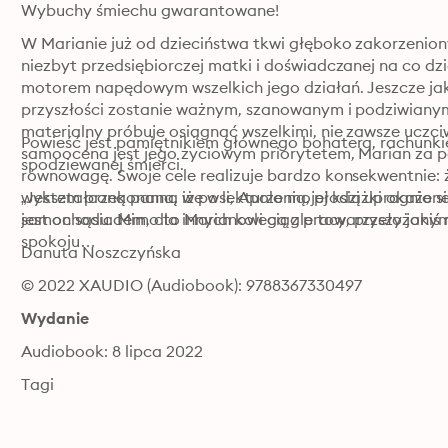
Wybuchy śmiechu gwarantowane!
W Marianie już od dzieciństwa tkwi głęboko zakorzeniony
niezbyt przedsiębiorczej matki i doświadczanej na co dzi
motorem napędowym wszelkich jego działań. Jeszcze jako
przyszłości zostanie ważnym, szanowanym i podziwiany
materialny próbuje osiągnąć wszelkimi, nie zawsze ucz
Powieść jest pamiętnikiem głównego bohatera, rachunkiem
samoocena jest jego życiowym priorytetem, Marian za p
spodziewanej śmierci. 
równowagę. Swoje cele realizuje bardzo konsekwentnie: żen
wykształconą panną we wsi, Apolonią, płodzi upragnioneg
„Jestem przekonana, iż po lekturze mojej książki okaże s
samochodu. Mimo to Marianowi ciągle towarzyszy jakiś ni
jest on sąsiadem, dla innych kolegą z pracy, przełożony
spokoju…
Danuta Noszczyńska
© 2022 XAUDIO (Audiobook): 9788367330497
Wydanie
Audiobook: 8 lipca 2022
Tagi