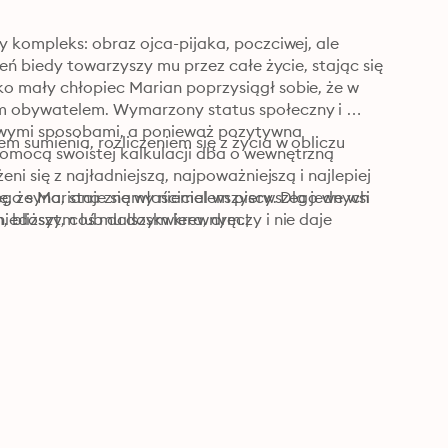
 kompleks: obraz ojca-pijaka, poczciwej, ale 
eń biedy towarzyszy mu przez całe życie, stając się 
 mały chłopiec Marian poprzysiągł sobie, że w 
m obywatelem. Wymarzony status społeczny i 
ciwymi sposobami, a ponieważ pozytywna 
 sumienia, rozliczeniem się z życia w obliczu 
omocą swoistej kalkulacji dba o wewnętrzną 
i się z najładniejszą, najpoważniejszą i najlepiej 
o syna, staje się właścicielem pierwszego we wsi 
ię, że Mariana znamy niemal wszyscy. Dla jednych 
edosyt, coś mu doskwiera, dręczy i nie daje 
m, bliższym lub dalszym krewnym.|