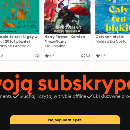
śnie że tak! Nigdy w
Harry Potter i Kamień
Cały ten błękit
iu! 20 lat później
Filozoficzny
Melissa Da Costa
arzyna Grochola
J.K. Rowling
.8
4.7
4.7
oją subskrypc
amentu
Słuchaj i czytaj w trybie offline
Ekskluzywne prod
z
Najpopularniejsze