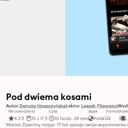
Pod dwiema kosami
Autor
Danuta Noszczyńska
Lektor
Leszek Filipowicz
Wyd
186 ocena
Seria
Czas
Język
Format
Kate
4.3
15 z 17
10 Godz. 28 min
Polski
L
Marian Żywotny mając 77 lat spisuje swoje wspomnienia 