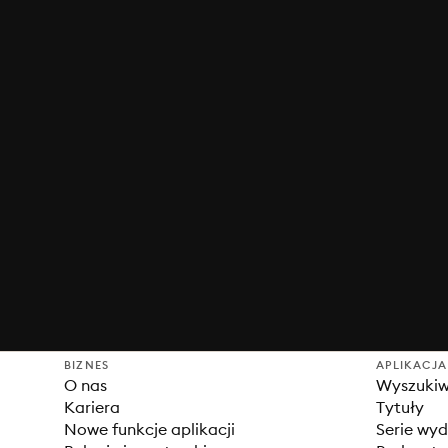
BIZNES
APLIKACJA
O nas
Wyszuki
Kariera
Tytuły
Nowe funkcje aplikacji
Serie wy