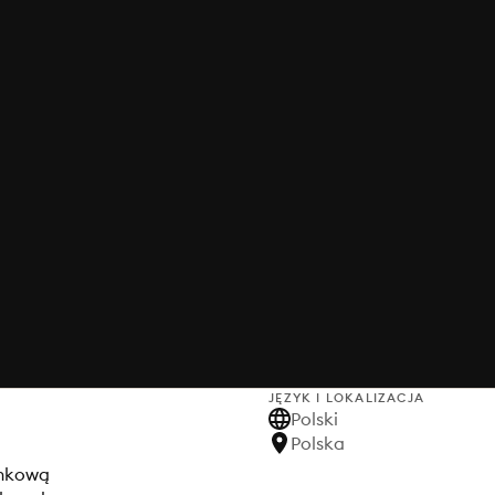
JĘZYK I LOKALIZACJA
Polski
Polska
unkową