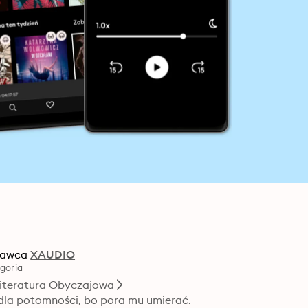
awca
XAUDIO
goria
iteratura Obyczajowa
dla potomności, bo pora mu umierać.
