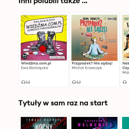
Inni polubili także ...
Wiedźma.com.pl
Przypadek? Nie sądzę!
Nas
Ewa Białołęcka
Michał Krawczyk
Czy
rom
Mar
Tytuły w sam raz na start