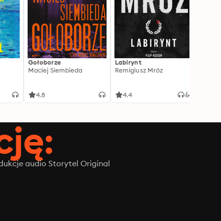
Gołoborze
Labirynt
Harry
Maciej Siembieda
Remigiusz Mróz
Tajem
J.K. R
4.8
4.4
4.8
ję:
ukcje audio Storytel Original