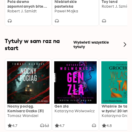
znacznie gorszego koszmaru…
Pola dawno
Niebiańskie
Toy land
zapomnianych bitew.
pastwiska
Robert J. Szmidt
Łatwo być bogiem
Robert J. Szmidt
Paweł Majka
Tytuły w sam raz na
Wyświetl wszystkie
start
tytuły
Nocny pociąg.
Gen zła
Właśnie że tak!
Komisarz Oczko (31)
Katarzyna Wolwowicz
w życiu! 20 lat p
Tomasz Wandzel
Katarzyna Groc
4.7
4.7
4.8