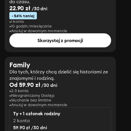
do czasu.
22.90 zł
/30 dni
- 56% taniej
1 konto
10 godzin/miesięcznie
Anuluj w dowolnym momencie
Skorzystaj z promocji
Family
Dla tych, którzy chcą dzielić się historiami ze
znajomymi i rodziną.
Od 59.90 zł
/30 dni
2-3 konta
Nieograniczony Dostęp
Słuchanie bez limitów
Anuluj w dowolnym momencie
Ty + 1 członek rodziny
2 konta
59.90 zł /30 dni