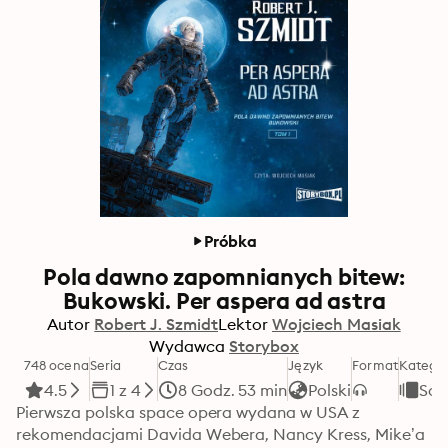
Próbka
Pola dawno zapomnianych bitew:
Bukowski. Per aspera ad astra
Autor
Robert J. Szmidt
Lektor
Wojciech Masiak
Wydawca
Storybox
748 ocena
Seria
Czas
Język
Format
Kategor
4.5
1 z 4
8 Godz. 53 min
Polski
Sci
Pierwsza polska space opera wydana w USA z 
rekomendacjami Davida Webera, Nancy Kress, Mike’a 