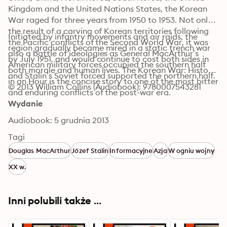
Kingdom and the United Nations States, the Korean 
War raged for three years from 1950 to 1953. Not only 
the result of a carving of Korean territories following 
Initiated by infantry movements and air raids, the 
the Pacific conflicts of the Second World War, it was 
region gradually became mired in a static trench war 
also a battle of ideologies as General MacArthur’s 
by July 1951, and would continue to cost both sides in 
American military forces occupied the southern half 
both morale and human lives. The Korean War: History 
and Stalin’s Soviet forced supported the northern half.
in an Hour is the concise story to one of the most bitter 
© 2013 William Collins (Audiobook): 9780007543281
and enduring conflicts of the post-war era.
Wydanie
Audiobook: 5 grudnia 2013
Tagi
Douglas MacArthur
Józef Stalin
Informacyjne
Azja
W ogniu wojny
XX w.
Inni polubili także ...