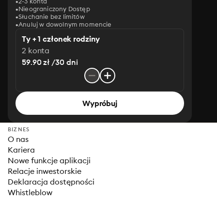
2-3 konta
Nieograniczony Dostęp
Słuchanie bez limitów
Anuluj w dowolnym momencie
Ty + 1 członek rodziny
2 konta
59.90 zł /30 dni
Wypróbuj
BIZNES
O nas
Kariera
Nowe funkcje aplikacji
Relacje inwestorskie
Deklaracja dostępności
Whistleblow