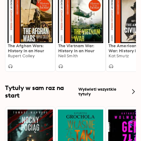
The Afghan Wars:
The Vietnam War:
The American Ci
History in an Hour
History in an Hour
War: History in 
Rupert Colley
Neil Smith
Hour
Kat Smutz
Tytuły w sam raz na
Wyświetl wszystkie
start
tytuły