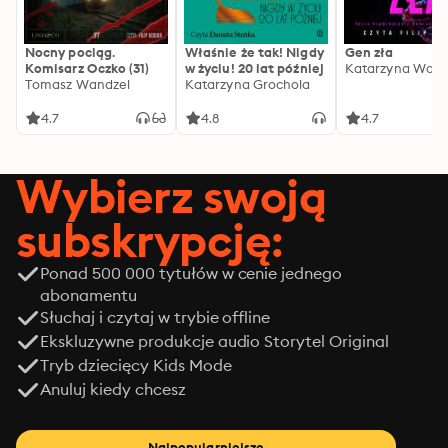
Nocny pociąg.
Właśnie że tak! Nigdy
Gen zła
Komisarz Oczko (31)
w życiu! 20 lat później
Katarzyna Wolw
Tomasz Wandzel
Katarzyna Grochola
4.7
4.8
4.7
Wybierz swoją
subskrypcję:
Ponad 500 000 tytułów w cenie jednego
abonamentu
Słuchaj i czytaj w trybie offline
Ekskluzywne produkcje audio Storytel Original
Tryb dziecięcy Kids Mode
Anuluj kiedy chcesz
Najpopularniejsze