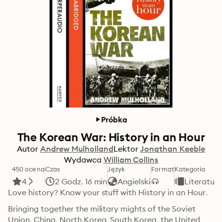
Próbka
The Korean War: History in an Hour
Autor
Andrew Mulholland
Lektor
Jonathan Keeble
Wydawca
William Collins
450 ocena
Czas
Język
Format
Kategoria
4
2 Godz. 16 min
Angielski
Literatur
Love history? Know your stuff with History in an Hour.
Bringing together the military mights of the Soviet 
Union, China, North Korea, South Korea, the United 