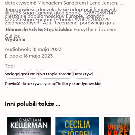
detektywami: Michaelem Sanderem i Lene Jensen. 
Jego powieści doczekały się adaptacji filmowych, 
© 2023 Saga Egmont (Audiobook): 9788726917147
cieszą się popularnością w Europie, Stanach 
© 2023 Saga Egmont (E-book): 9788727060729
Zjednoczonych i Azji. Recenzenci porównują go z 
Johnem le Carré, Frederichem Forsythem i Janem 
Tłumaczy: Edyta Stępkowska
Guillou.
Wydanie
Audiobook: 18 maja 2023
E-book: 18 maja 2023
Tagi
Wciągające
Dania
Na tropie zbrodni
Detektywi
Powieść detektywistyczna
Thrillery skandynawskie
Inni polubili także ...