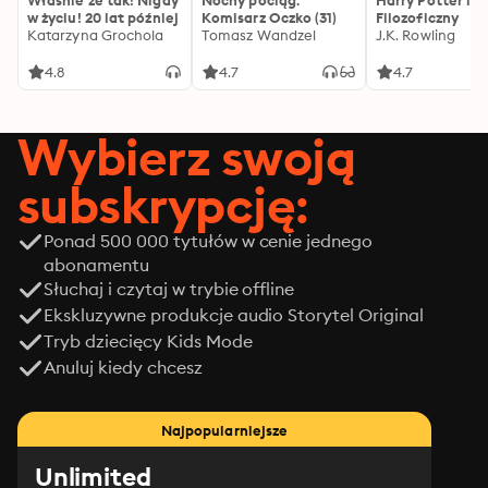
Właśnie że tak! Nigdy
Nocny pociąg.
Harry Potter i 
w życiu! 20 lat później
Komisarz Oczko (31)
Filozoficzny
Katarzyna Grochola
Tomasz Wandzel
J.K. Rowling
4.8
4.7
4.7
Wybierz swoją
subskrypcję:
Ponad 500 000 tytułów w cenie jednego
abonamentu
Słuchaj i czytaj w trybie offline
Ekskluzywne produkcje audio Storytel Original
Tryb dziecięcy Kids Mode
Anuluj kiedy chcesz
Najpopularniejsze
Unlimited