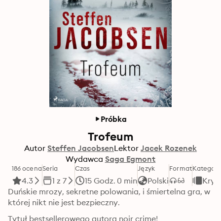
Próbka
Trofeum
Autor
Steffen Jacobsen
Lektor
Jacek Rozenek
Wydawca
Saga Egmont
186 ocena
Seria
Czas
Język
Format
Kategori
4.3
1 z 7
15 Godz. 0 min
Polski
Krym
Duńskie mrozy, sekretne polowania, i śmiertelna gra, w 
której nikt nie jest bezpieczny.
Tytuł bestsellerowego autora noir crime!