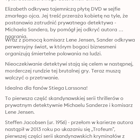
Elizabeth odkrywa tajemniczą płytę DVD w sejfie 
zmarłego ojca. Jej treść przeraża kobietę na tyle, że 
postanawia zatrudnić prywatnego detektywa - 
Michaela Sandera, by pomógł jej odkryć autora 
nagrania. 
Wraz z pomocą komisarz Lene Jensen, Sander odkrywa 
perwersyjny świat, w którym bogaci biznesmeni 
organizują śmiertelne polowania na ludzi. 
Nieoczekiwanie detektywi stają się celem w następnej, 
morderczej rundzie tej brutalnej gry. Teraz muszą 
walczyć o przetrwanie.
Idealna dla fanów Stiega Larssona!
To pierwsza część skandynawskiej serii thrillerów o 
prywatnym detektywnie Michaelu Sanderze i komisarz 
Lene Jensen.
Steffen Jacobsen (ur. 1956) - przełom w karierze autora 
nastąpił w 2013 roku po ukazaniu się „Trofeum”, 
pierwszej części serii skandynawskich kryminałów z 