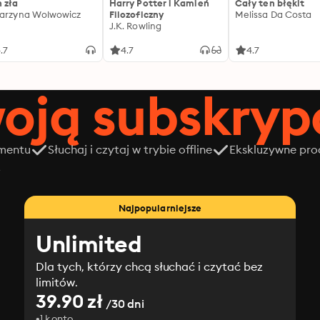
 zła
Harry Potter i Kamień
Cały ten błękit
arzyna Wolwowicz
Filozoficzny
Melissa Da Costa
J.K. Rowling
.7
4.7
4.7
oją subskrypc
amentu
Słuchaj i czytaj w trybie offline
Ekskluzywne prod
z
Najpopularniejsze
Unlimited
Dla tych, którzy chcą słuchać i czytać bez
limitów.
39.90 zł
/30 dni
1 konto