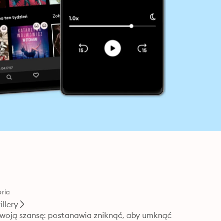
ria
illery
 swoją szansę: postanawia zniknąć, aby umknąć 