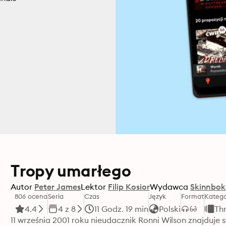
Tropy umarłego
Autor
Peter James
Lektor
Filip Kosior
Wydawca
Skinnbok
806 ocena
Seria
Czas
Język
Format
Katego
4.4
4 z 8
11 Godz. 19 min
Polski
Thr
11 września 2001 roku nieudacznik Ronni Wilson znajduje