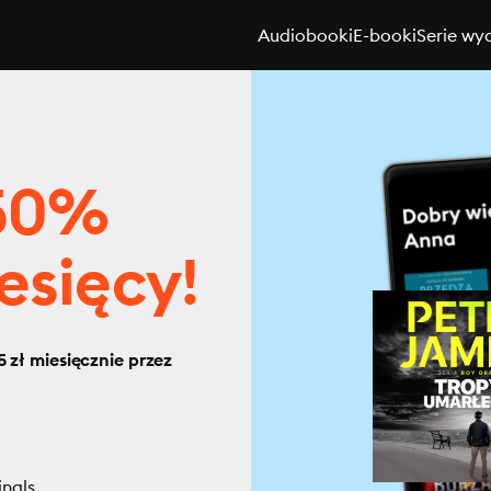
Audiobooki
E-booki
Serie wy
 50%
esięcy!
 zł miesięcznie przez
inals