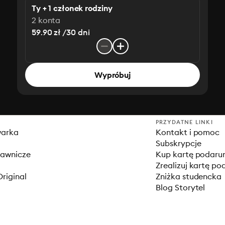
Ty + 1 członek rodziny
2 konta
59.90 zł /30 dni
Wypróbuj
PRZYDATNE LINKI
warka
Kontakt i pomoc
Subskrypcje
dawnicze
Kup kartę podar
Zrealizuj kartę p
Original
Zniżka studencka
Blog Storytel