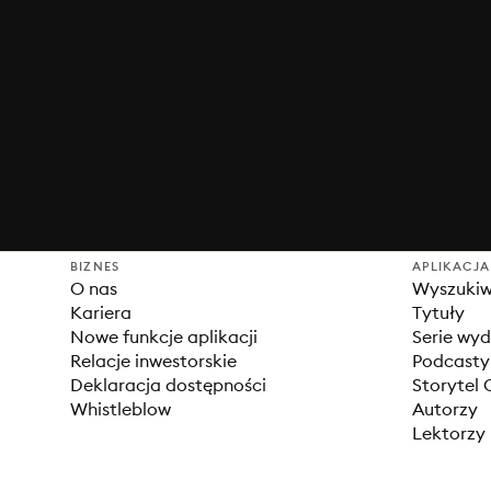
BIZNES
APLIKACJA
O nas
Wyszuki
Kariera
Tytuły
Nowe funkcje aplikacji
Serie wy
Relacje inwestorskie
Podcasty
Deklaracja dostępności
Storytel 
Whistleblow
Autorzy
Lektorzy