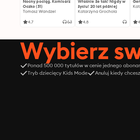
Nocny pociąg. Komisarz
Właśnie że tak! Nigdy w
Gen
Oczko (31)
życiu! 20 lat później
Kat
Tomasz Wandzel
Katarzyna Grochola
4.7
4.8
4
Wybierz sw
Ponad 500 000 tytułów w cenie jednego abon
Tryb dziecięcy Kids Mode
Anuluj kiedy chces