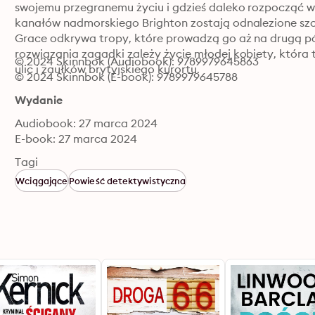
swojemu przegranemu życiu i gdzieś daleko rozpocząć ws
kanałów nadmorskiego Brighton zostają odnalezione szc
Grace odkrywa tropy, które prowadzą go aż na drugą pół
rozwiązania zagadki zależy życie młodej kobiety, która
© 2024 Skinnbok (Audiobook): 9789979645863
ulic i zaułków brytyjskiego kurortu.
© 2024 Skinnbok (E-book): 9789979645788
Wydanie
Audiobook: 27 marca 2024
E-book: 27 marca 2024
Tagi
Wciągające
Powieść detektywistyczna