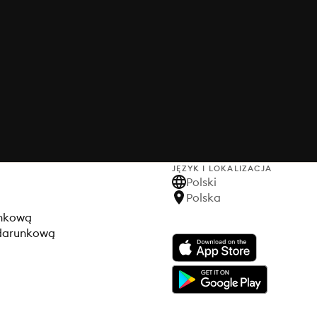
JĘZYK I LOKALIZACJA
Polski
Polska
unkową
odarunkową