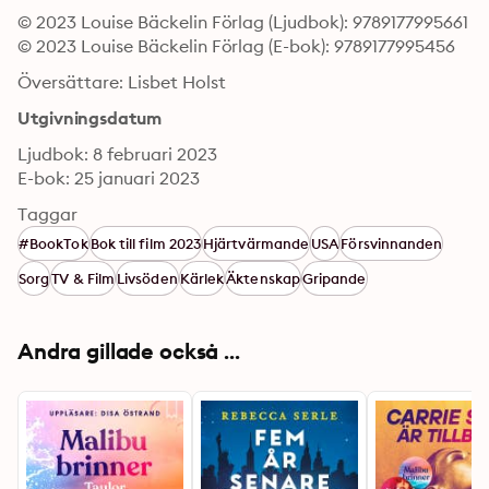
© 2023 Louise Bäckelin Förlag (Ljudbok): 9789177995661
© 2023 Louise Bäckelin Förlag (E-bok): 9789177995456
Översättare: Lisbet Holst
Utgivningsdatum
Ljudbok: 8 februari 2023
E-bok: 25 januari 2023
Taggar
#BookTok
Bok till film 2023
Hjärtvärmande
USA
Försvinnanden
Sorg
TV & Film
Livsöden
Kärlek
Äktenskap
Gripande
Andra gillade också ...