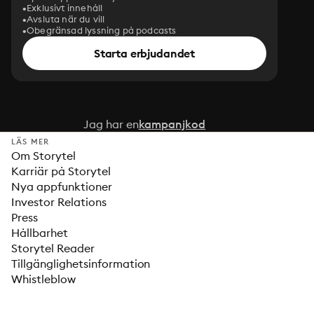
Exklusivt innehåll
Avsluta när du vill
Obegränsad lyssning på podcasts
Starta erbjudandet
Jag har en
kampanjkod
LÄS MER
Om Storytel
Karriär på Storytel
Nya appfunktioner
Investor Relations
Press
Hållbarhet
Storytel Reader
Tillgänglighetsinformation
Whistleblow