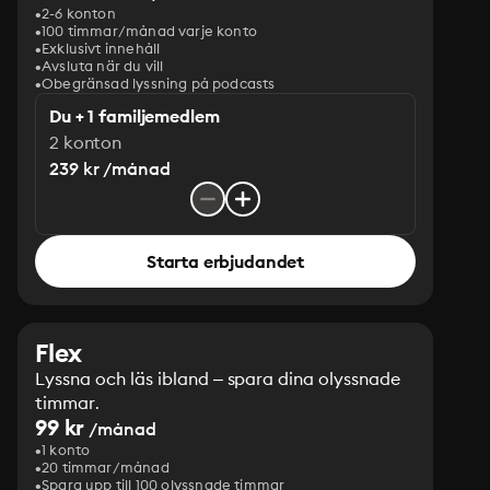
2-6 konton
100 timmar/månad varje konto
Exklusivt innehåll
Avsluta när du vill
Obegränsad lyssning på podcasts
Du + 1 familjemedlem
2 konton
239 kr /månad
Starta erbjudandet
Flex
Lyssna och läs ibland – spara dina olyssnade
timmar.
99 kr
/månad
1 konto
20 timmar/månad
Spara upp till 100 olyssnade timmar