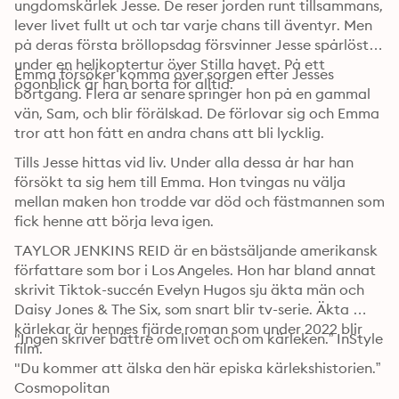
ungdomskärlek Jesse. De reser jorden runt tillsammans, 
lever livet fullt ut och tar varje chans till äventyr. Men 
på deras första bröllopsdag försvinner Jesse spårlöst 
under en helikoptertur över Stilla havet. På ett 
Emma försöker komma över sorgen efter Jesses 
ögonblick är han borta för alltid.
bortgång. Flera år senare springer hon på en gammal 
vän, Sam, och blir förälskad. De förlovar sig och Emma 
tror att hon fått en andra chans att bli lycklig.
Tills Jesse hittas vid liv. Under alla dessa år har han 
försökt ta sig hem till Emma. Hon tvingas nu välja 
mellan maken hon trodde var död och fästmannen som 
fick henne att börja leva igen.
TAYLOR JENKINS REID är en bästsäljande amerikansk 
författare som bor i Los Angeles. Hon har bland annat 
skrivit Tiktok-succén Evelyn Hugos sju äkta män och 
Daisy Jones & The Six, som snart blir tv-serie. Äkta 
kärlekar är hennes fjärde roman som under 2022 blir 
"Ingen skriver bättre om livet och om kärleken.” InStyle
film.
"Du kommer att älska den här episka kärlekshistorien.” 
Cosmopolitan