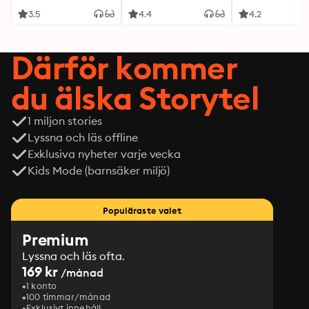
3.5
4.4
4.2
Därför kommer
du älska Storytel
1 miljon stories
Lyssna och läs offline
Exklusiva nyheter varje vecka
Kids Mode (barnsäker miljö)
Populäraste valet
Premium
Lyssna och läs ofta.
169 kr
/månad
1 konto
100 timmar/månad
Exklusivt innehåll