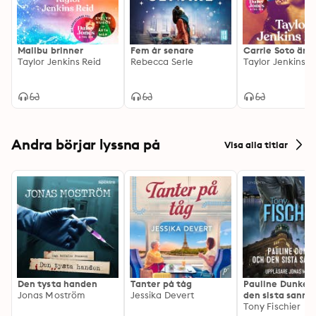
Malibu brinner
Fem år senare
Carrie Soto är t
Taylor Jenkins Reid
Rebecca Serle
Taylor Jenkins R
Andra börjar lyssna på
Visa alla titlar
Den tysta handen
Tanter på tåg
Pauline Dunker 
Jonas Moström
Jessika Devert
den sista sanni
Tony Fischier