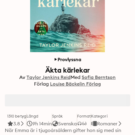
Provlyssna
Äkta kärlekar
Av
Taylor Jenkins Reid
Med
Sofia Berntson
Förlag
Louise Bäckelin Förlag
1310 betyg
Längd
Språk
Format
Kategori
3.8
9h 14min
Svenska
Romaner
När Emma är i tjugoårsåldern gifter hon sig med sin 