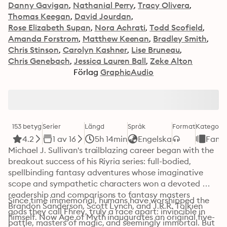
Danny Gavigan
Nathanial Perry
Tracy Olivera
Thomas Keegan
David Jourdan
Rose Elizabeth Supan
Nora Achrati
Todd Scofield
Amanda Forstrom
Matthew Keenan
Bradley Smith
Chris Stinson
Carolyn Kashner
Lise Bruneau
Chris Genebach
Jessica Lauren Ball
Zeke Alton
Förlag
GraphicAudio
153 betyg
Serier
Längd
Språk
Format
Kategori
4.2
1 av 16
5h 14min
Engelska
Fant
Michael J. Sullivan's trailblazing career began with the 
breakout success of his Riyria series: full-bodied, 
spellbinding fantasy adventures whose imaginative 
scope and sympathetic characters won a devoted 
readership and comparisons to fantasy masters 
Since time immemorial, humans have worshipped the 
Brandon Sanderson, Scott Lynch, and J.R.R. Tolkien 
gods they call Fhrey, truly a race apart: invincible in 
himself. Now Age of Myth inaugurates an original five-
battle, masters of magic, and seemingly immortal. But 