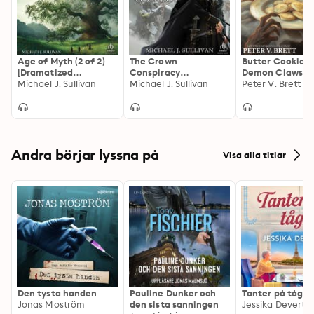
Age of Myth (2 of 2)
The Crown
Butter Cookies
[Dramatized
Conspiracy
Demon Claws
Adaptation]: The
Michael J. Sullivan
[Dramatized
Michael J. Sullivan
[Dramatized
Peter V. Brett
Legends of the First
Adaptation]: The
Adaptation]: D
Empire 1
Riyria Revelations 1:
Cycle
The Crown
Conspiracy
Andra börjar lyssna på
Visa alla titlar
Den tysta handen
Pauline Dunker och
Tanter på tåg
Jonas Moström
den sista sanningen
Jessika Devert