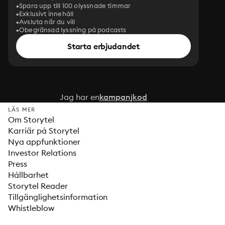
Spara upp till 100 olyssnade timmar
Exklusivt innehåll
Avsluta när du vill
Obegränsad lyssning på podcasts
Starta erbjudandet
Jag har en
kampanjkod
LÄS MER
Om Storytel
Karriär på Storytel
Nya appfunktioner
Investor Relations
Press
Hållbarhet
Storytel Reader
Tillgänglighetsinformation
Whistleblow