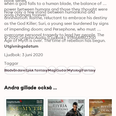
book series.
when a god falls to a human blade, the balance of 
power between humans and those they thought were 
Now only a few stand between humankind and 
gods changes forever.
annihilation: Raithe, reluctant to embrace his destiny 
as the God Killer; Suri, a young seer burdened by signs 
of impending doom; and Persephone, who must 
overcome personal tragedy to lead her people. The 
© 2020 GraphicAudio (Ljudbok): 9781648812200
Age of Myth is over. The time of rebellion has begun.
Utgivningsdatum
Ljudbok: 3 juni 2020
Taggar
Bladvändare
Episk fantasy
Magi
Gudar
Mytologi
Fantasy
Andra gillade också ...