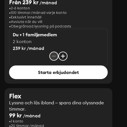
Från 239 kr
/månad
2-6 konton
100 timmar/månad varje konto
Exklusivt innehåll
Avsluta när du vill
Obegränsad lyssning på podcasts
Du + 1 familjemedlem
2 konton
239 kr /månad
Starta erbjudandet
Flex
Lyssna och läs ibland – spara dina olyssnade
timmar.
99 kr
/månad
1 konto
20 timmar/månad