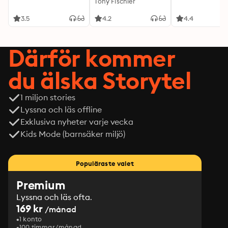
Tony Fischier
3.5
4.2
4.4
Därför kommer
du älska Storytel
1 miljon stories
Lyssna och läs offline
Exklusiva nyheter varje vecka
Kids Mode (barnsäker miljö)
Populäraste valet
Premium
Lyssna och läs ofta.
169 kr
/månad
1 konto
100 timmar/månad