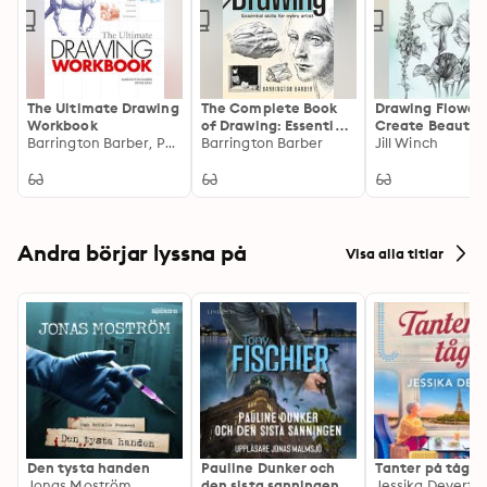
The Ultimate Drawing
The Complete Book
Drawing Flowers
Workbook
of Drawing: Essential
Create Beautifu
Barrington Barber, Peter Gray
Skills for Every Artist
Barrington Barber
Artwork with th
Jill Winch
Step-by-Step G
Andra börjar lyssna på
Visa alla titlar
Den tysta handen
Pauline Dunker och
Tanter på tåg
Jonas Moström
den sista sanningen
Jessika Devert