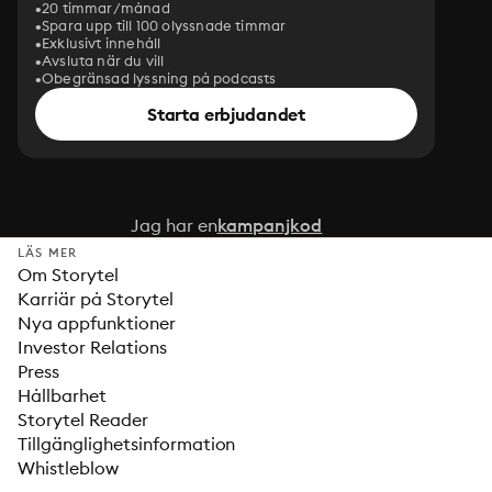
20 timmar/månad
Spara upp till 100 olyssnade timmar
Exklusivt innehåll
Avsluta när du vill
Obegränsad lyssning på podcasts
Starta erbjudandet
Jag har en
kampanjkod
LÄS MER
Om Storytel
Karriär på Storytel
Nya appfunktioner
Investor Relations
Press
Hållbarhet
Storytel Reader
Tillgänglighetsinformation
Whistleblow