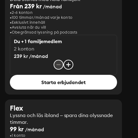
Från 239 kr
/månad
2-6 konton
100 timmar/månad varje konto
Exklusivt innehåll
Avsluta när du vill
Obegränsad lyssning på podcasts
Du + 1 familjemedlem
2 konton
239 kr /månad
Starta erbjudandet
Flex
Lyssna och läs ibland – spara dina olyssnade
timmar.
99 kr
/månad
1 konto