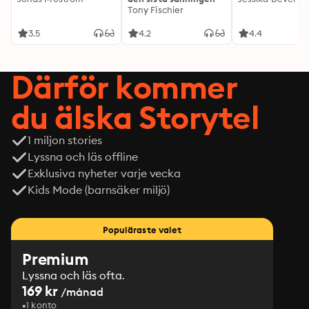
Tony Fischier
3.5
4.2
4.4
Därför kommer
du älska Storytel
1 miljon stories
Lyssna och läs offline
Exklusiva nyheter varje vecka
Kids Mode (barnsäker miljö)
Populäraste valet
Premium
Lyssna och läs ofta.
169 kr
/månad
1 konto