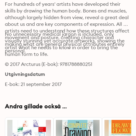
For hundreds of years' artists have developed their 
skills by drawing the human body. Bones and muscles, 
although largely hidden from view, reveal a great deal 
about us and are key components of expression. All 
artists need to understand how these structures affect 
No unnecessary medical jargon is included, only 
movement and posture, creating character and 
visually stunning yet accurate artworks, showing the 
making what are general physical attributes entirely 
artist what he needs to know in order to bring the 
personal. 
human form to life.
© 2017 Arcturus (E-bok): 9781788880251
Utgivningsdatum
E-bok: 21 september 2017
Andra gillade också ...