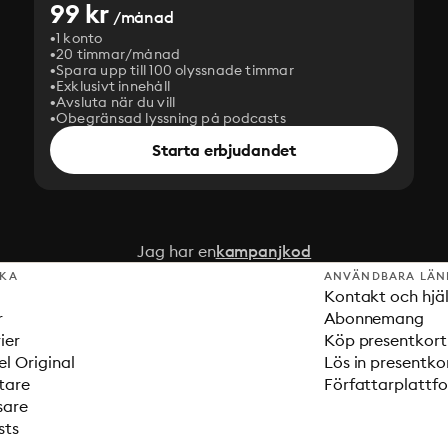
99 kr
/månad
1 konto
20 timmar/månad
Spara upp till 100 olyssnade timmar
Exklusivt innehåll
Avsluta när du vill
Obegränsad lyssning på podcasts
Starta erbjudandet
Jag har en
kampanjkod
SKA
ANVÄNDBARA LÄN
Kontakt och hjä
r
Abonnemang
ier
Köp presentkort
el Original
Lös in presentko
tare
Författarplattf
sare
sts