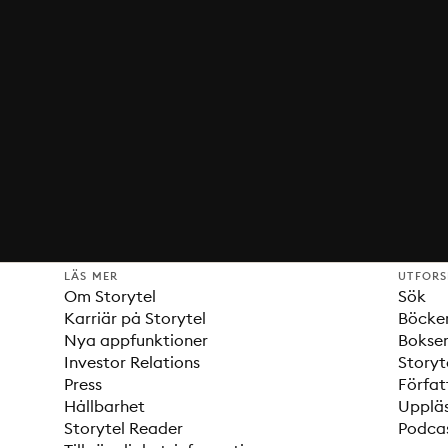
LÄS MER
UTFOR
Om Storytel
Sök
Karriär på Storytel
Böcke
Nya appfunktioner
Bokser
Investor Relations
Storyt
Press
Förfat
Hållbarhet
Upplä
Storytel Reader
Podca