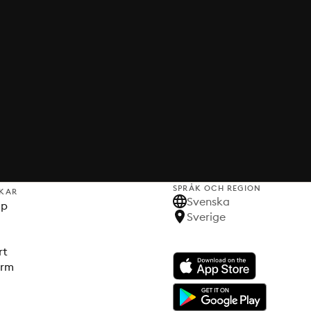
SPRÅK OCH REGION
KAR
Svenska
lp
Sverige
rt
orm