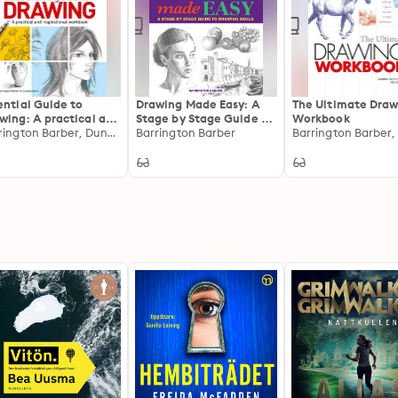
ential Guide to
Drawing Made Easy: A
The Ultimate Draw
wing: A practical and
Stage by Stage Guide to
Workbook
pirational workbook
Barrington Barber, Duncan Smith
Drawing Skills
Barrington Barber