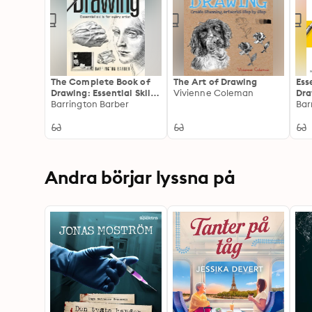
The Complete Book of
The Art of Drawing
Ess
Drawing: Essential Skills
Vivienne Coleman
Dra
for Every Artist
Barrington Barber
ins
Andra börjar lyssna på