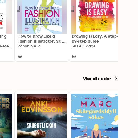
ing
How to Draw Like a
Drawing is Easy: A step-
The C
Fashion Illustrator: Skills
by-step guide
Drawi
Barrington Barber, Peter Gray
and techniques to
Robyn Neild
Susie Hodge
Profe
Peter
develop your visual style
The Ar
Visa alla titlar