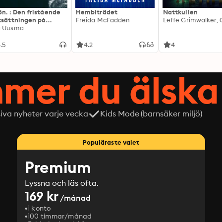
ön. : Den fristående
Hembiträdet
Nattkullen
tsättningen på
Freida McFadden
editionen
a Uusma
.5
4.2
4
mer du älska 
siva nyheter varje vecka
Kids Mode (barnsäker miljö)
Populäraste valet
Premium
Lyssna och läs ofta.
169 kr
/månad
1 konto
100 timmar/månad