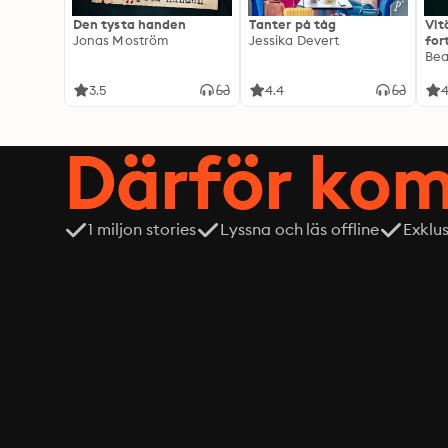
Den tysta handen
Tanter på tåg
Vit
Jonas Moström
Jessika Devert
for
Exp
Be
3.5
4.4
4
Därför kom
1 miljon stories
Lyssna och läs offline
Exklu