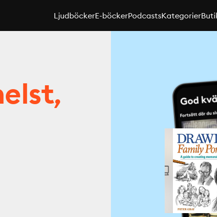
Ljudböcker
E-böcker
Podcasts
Kategorier
Buti
elst,