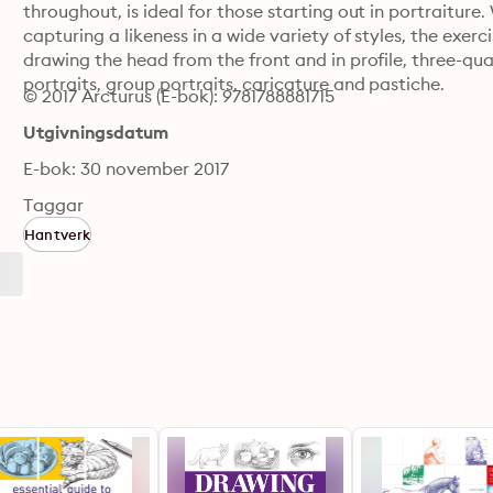
throughout, is ideal for those starting out in portraiture. 
capturing a likeness in a wide variety of styles, the exerc
drawing the head from the front and in profile, three-qua
portraits, group portraits, caricature and pastiche.
© 2017 Arcturus (E-bok): 9781788881715
Utgivningsdatum
E-bok: 30 november 2017
Taggar
Hantverk