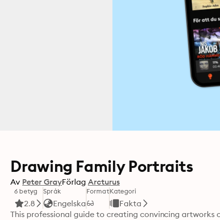
Drawing Family Portraits
Av
Peter Gray
Förlag
Arcturus
6 betyg
Språk
Format
Kategori
2.8
Engelska
Fakta
This professional guide to creating convincing artworks o