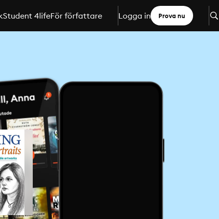
k
Student 4life
För författare
Logga in
Prova nu