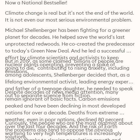
Now a National Bestseller! 
Climate change is real but it’s not the end of the world. 
It is not even our most serious environmental problem. 
Michael Shellenberger has been fighting for a greener 
planet for decades. He helped save the world’s last 
unprotected redwoods. He co-created the predecessor 
to today’s Green New Deal. And he led a successful 
effort by climate scientists and activists to keep 
But in 2019, as some claimed “billions of people are 
nuclear plants operating, preventing a spike of 
going to die,” contributing to rising anxiety, including 
emissions.
among adolescents, Shellenberger decided that, as a 
lifelong environmental activist, leading energy expert, 
and father of a teenage daughter, he needed to speak 
Despite decades of news media attention, many 
out to separate science from fiction.
remain ignorant of basic facts. Carbon emissions 
peaked and have been declining in most developed 
nations for over a decade. Deaths from extreme 
weather, even in poor nations, declined 80 percent 
Curiously, the people who are the most alarmist about 
over the last four decades. And the risk of Earth 
the problems also tend to oppose the obvious 
warming to very high temperatures is increasingly 
solutions. 
