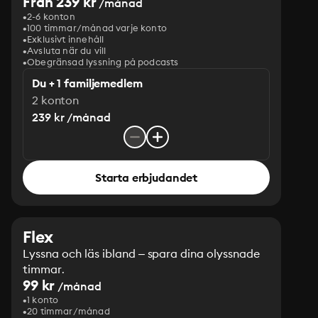
Från 239 kr
/månad
2-6 konton
100 timmar/månad varje konto
Exklusivt innehåll
Avsluta när du vill
Obegränsad lyssning på podcasts
Du + 1 familjemedlem
2 konton
239 kr /månad
Starta erbjudandet
Flex
Lyssna och läs ibland – spara dina olyssnade
timmar.
99 kr
/månad
1 konto
20 timmar/månad