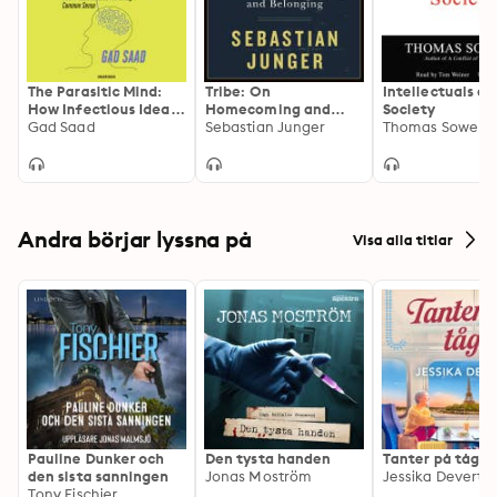
The Parasitic Mind:
Tribe: On
Intellectuals an
How Infectious Ideas
Homecoming and
Society
Are Killing Common
Gad Saad
Belonging
Sebastian Junger
Thomas Sowell
Sense
Andra börjar lyssna på
Visa alla titlar
Pauline Dunker och
Den tysta handen
Tanter på tåg
den sista sanningen
Jonas Moström
Jessika Devert
Tony Fischier