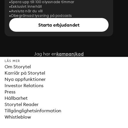
Spara upp till 100 olyssnade timmar
Exklusivt innehåll
Avsluta när du vill
Obegränsad lyssning på podcasts
Starta erbjudandet
Jag har en
kampanjkod
LÄS MER
Om Storytel
Karriär på Storytel
Nya appfunktioner
Investor Relations
Press
Hållbarhet
Storytel Reader
Tillgänglighetsinformation
Whistleblow