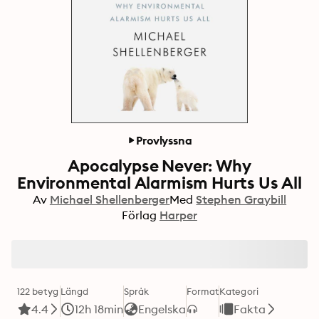
Provlyssna
Apocalypse Never: Why
Environmental Alarmism Hurts Us All
Av
Michael Shellenberger
Med
Stephen Graybill
Förlag
Harper
122 betyg
Längd
Språk
Format
Kategori
4.4
12h 18min
Engelska
Fakta