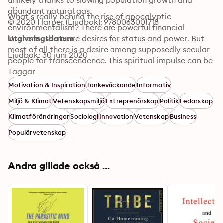
unlikely thanks to slowing population growth and 
abundant natural gas. 
What’s really behind the rise of apocalyptic 
© 2020 Harper (Ljudbok): 9780063001718
environmentalism? There are powerful financial 
interests. There are desires for status and power. But 
Utgivningsdatum
most of all there is a desire among supposedly secular 
Ljudbok: 30 juni 2020
people for transcendence. This spiritual impulse can be 
natural and healthy. But in preaching fear without love, 
Taggar
and guilt without redemption, the new religion is failing 
Motivation & Inspiration
Tankeväckande
Informativ
to satisfy our deepest psychological and existential 
Miljö & Klimat
Vetenskapsmiljö
Entreprenörskap
Politik
Ledarskap
needs.
Klimatförändringar
Sociologi
Innovation
Vetenskap
Business
Populärvetenskap
Andra gillade också ...