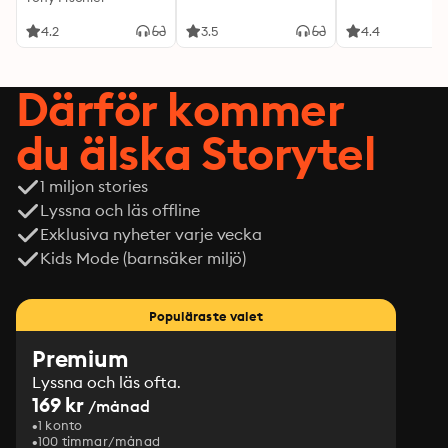
4.2
3.5
4.4
Därför kommer
du älska Storytel
1 miljon stories
Lyssna och läs offline
Exklusiva nyheter varje vecka
Kids Mode (barnsäker miljö)
Populäraste valet
Premium
Lyssna och läs ofta.
169 kr
/månad
1 konto
100 timmar/månad