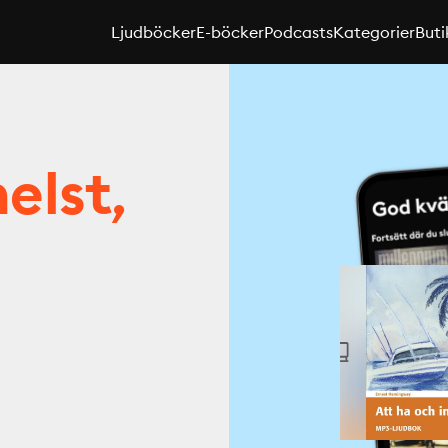
Ljudböcker
E-böcker
Podcasts
Kategorier
Buti
elst,