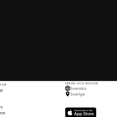
SPRÅK OCH REGION
KAR
Svenska
lp
Sverige
rt
orm