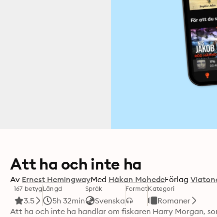
Att ha och inte ha
Av
Ernest Hemingway
Med
Håkan Mohede
Förlag
Viaton
167 betyg
Längd
Språk
Format
Kategori
3.5
5h 32min
Svenska
Romaner
Att ha och inte ha handlar om fiskaren Harry Morgan, so