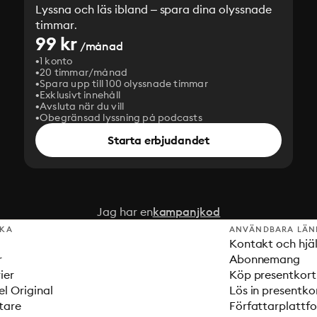
Lyssna och läs ibland – spara dina olyssnade
timmar.
99 kr
/månad
1 konto
20 timmar/månad
Spara upp till 100 olyssnade timmar
Exklusivt innehåll
Avsluta när du vill
Obegränsad lyssning på podcasts
Starta erbjudandet
Jag har en
kampanjkod
SKA
ANVÄNDBARA LÄN
Kontakt och hjä
r
Abonnemang
ier
Köp presentkort
el Original
Lös in presentko
tare
Författarplattf