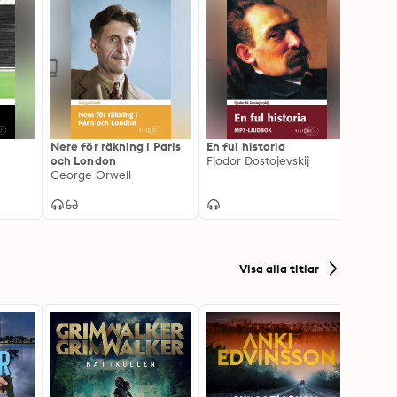
Nere för räkning i Paris
En ful historia
Dubbe
och London
Fjodor Dostojevskij
Fjodor
George Orwell
Visa alla titlar