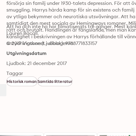
försörja sin familj under 1930-talets depression. För att ö
smuggling. Harrys hårda kamp för sin existens och familj 
av ytliga bekymmer och neurotiska utsvävningar. Att ha
samtidigt den mest sociala av Hemingways romaner. Miljön
Att ha och inte ha har filmatiserats tre gånger. Mest k
rått och brutalt. Handlingen är fängslande, men man kan 
Lauren Bacall.
känslighet i beskrivningen av Harrys förhållande till vä
antydningskonst i dialogerna.
© 2017 Viatone (Ljudbok): 9788771833157
Utgivningsdatum
Ljudbok: 21 december 2017
Taggar
Historisk roman
Samtida litteratur