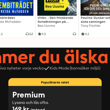
biträdet
Vitön. : Den fristående
Pauline Dunker oc
ida McFadden
fortsättningen på
sista sanningen
Expeditionen
Bea Uusma
Tony Fischier
.2
4.5
4.2
mer du älska 
siva nyheter varje vecka
Kids Mode (barnsäker miljö)
Populäraste valet
Premium
Lyssna och läs ofta.
169 kr
/månad