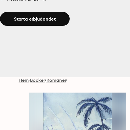
Starta erbjudandet
Hem
Böcker
Romaner