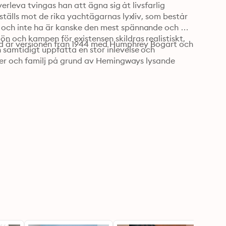
verleva tvingas han att ägna sig åt livsfarlig 
ställs mot de rika yachtägarnas lyxliv, som består 
 och inte ha är kanske den mest spännande och 
 och kampen för existensen skildras realistiskt, 
änd är versionen från 1944 med Humphrey Bogart och 
samtidigt uppfatta en stor inlevelse och 
nner och familj på grund av Hemingways lysande 