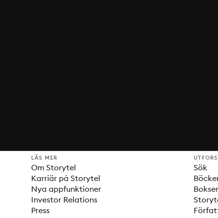
LÄS MER
UTFOR
Om Storytel
Sök
Karriär på Storytel
Böcke
Nya appfunktioner
Bokser
Investor Relations
Storyt
Press
Förfat