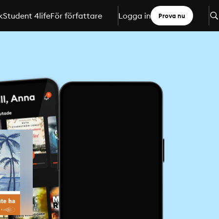
k
Student 4life
För författare
Logga in
Prova nu