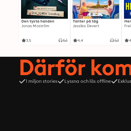
Den tysta handen
Tanter på tåg
Hem
Jonas Moström
Jessika Devert
Fre
3.5
4.4
4
Därför kom
1 miljon stories
Lyssna och läs offline
Exklu