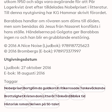
utkom 1950 och sägs vara avgörande för att Pär 
Lagerkvist året efter tilldelades Nobelpriset i litteratur. 
Till denna nyutgivning har KG Hammar skrivit förordet.
Barabbas handlar om rövaren som döms till döden, 
men som benådas då Jesus från Nasaret korsfästs i 
hans ställe. Händelserna på Golgata ger Barabbas 
ingen ro och han blir en grubblande enstöring.
© 2016 A Nice Noise (Ljudbok): 9789187725623
© 2016 Brombergs (E-bok): 9789173377997
Utgivningsdatum
Ljudbok: 27 oktober 2016
E-bok: 18 augusti 2016
Taggar
Nobelpriset
Bortglömda guldkorn
Kritikerrosade
Tankeväckande
Brottslighet
Kristendom
Litterär
Tänkvärd
Biblisk tid
Historisk roman
Skriven på 50-talet