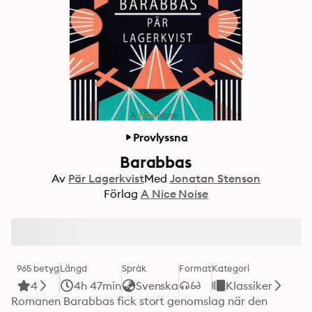
Provlyssna
Barabbas
Av
Pär Lagerkvist
Med
Jonatan Stenson
Förlag
A Nice Noise
965 betyg
Längd
Språk
Format
Kategori
4
4h 47min
Svenska
Klassiker
Romanen Barabbas fick stort genomslag när den 