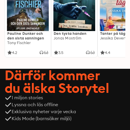
Pauline Dunker och
Den tysta handen
Tanter på tåg
den sista sanningen
Jonas Moström
Jessika Devert
Tony Fischier
4.2
3.5
4.4
Därför kommer
du älska Storytel
1 miljon stories
Lyssna och läs offline
Exklusiva nyheter varje vecka
Kids Mode (barnsäker miljö)