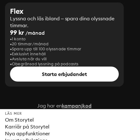
Flex
Lyssna och läs ibland – spara dina olyssnade
timmar.
99 kr
/månad
1 konto
20 timmar/månad
Spara upp till 100 olyssnade timmar
Exklusivt innehåll
Avsluta när du vill
Obegränsad lyssning på podcasts
Starta erbjudandet
Jag har en
kampanjkod
LÄS MER
Om Storytel
Karriär på Storytel
Nya appfunktioner