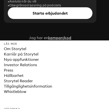
Avsluta när du vill
Obegränsad lyssning på podcasts
Starta erbjudandet
Jag har en
kampanjkod
LÄS MER
Om Storytel
Karriär på Storytel
Nya appfunktioner
Investor Relations
Press
Hållbarhet
Storytel Reader
Tillgänglighetsinformation
Whistleblow