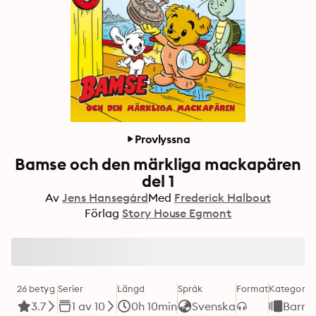
Provlyssna
Bamse och den märkliga mackapären
del 1
Av
Jens Hansegård
Med
Frederick Halbout
Förlag
Story House Egmont
26 betyg
Serier
Längd
Språk
Format
Kategori
3.7
1 av 10
0h 10min
Svenska
Barn