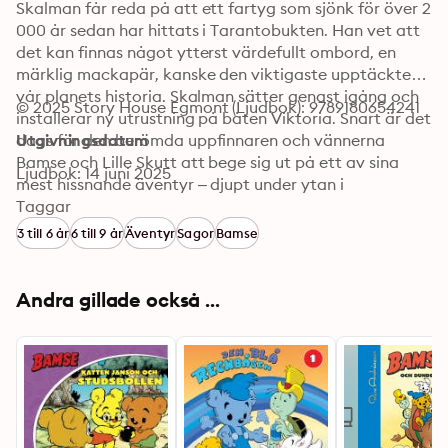
Skalman får reda på att ett fartyg som sjönk för över 2 
000 år sedan har hittats i Tarantobukten. Han vet att 
det kan finnas något ytterst värdefullt ombord, en 
märklig mackapär, kanske den viktigaste upptäckten i 
vår planets historia. Skalman sätter genast igång och 
© 2025 Story House Egmont (Ljudbok): 9789180654241
installerar ny utrustning på båten Viktoria. Snart är det 
dags för den berömda uppfinnaren och vännerna 
Utgivningsdatum
Bamse och Lille Skutt att bege sig ut på ett av sina 
Ljudbok: 14 juni 2025
mest hissnande äventyr – djupt under ytan i 
Medelhavet. Hoppa ombord du också, för nu kastar de 
Taggar
loss!
3 till 6 år
6 till 9 år
Äventyr
Sagor
Bamse
Andra gillade också ...