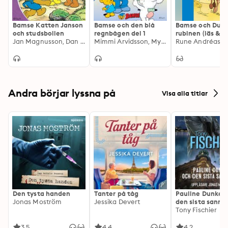
Bamse Katten Janson
Bamse och den blå
Bamse och Dund
och studsbollen
regnbågen del 1
rubinen (läs & l
Jan Magnusson, Dan Andréasson
Mimmi Arvidsson, My Arvidsson
Rune Andréasso
Andra börjar lyssna på
Visa alla titlar
Den tysta handen
Tanter på tåg
Pauline Dunker 
Jonas Moström
Jessika Devert
den sista sanni
Tony Fischier
3.5
4.4
4.2