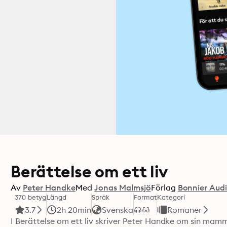
Berättelse om ett liv
Av
Peter Handke
Med
Jonas Malmsjö
Förlag
Bonnier Aud
370 betyg
Längd
Språk
Format
Kategori
3.7
2h 20min
Svenska
Romaner
I Berättelse om ett liv skriver Peter Handke om sin mamma