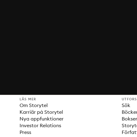
LÄS MER
UTFOR
Om Storytel
Sök
Karriär på Storytel
Böcke
Nya appfunktioner
Bokser
Investor Relations
Storyt
Press
Förfat