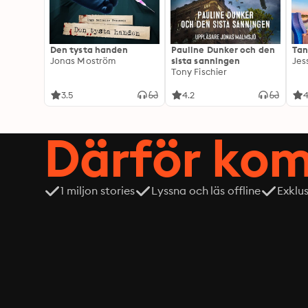
Den tysta handen
Pauline Dunker och den
Tan
Jonas Moström
sista sanningen
Jes
Tony Fischier
3.5
4.2
4
Därför kom
1 miljon stories
Lyssna och läs offline
Exklu