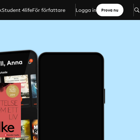
k
Student 4life
För författare
Logga in
Prova nu