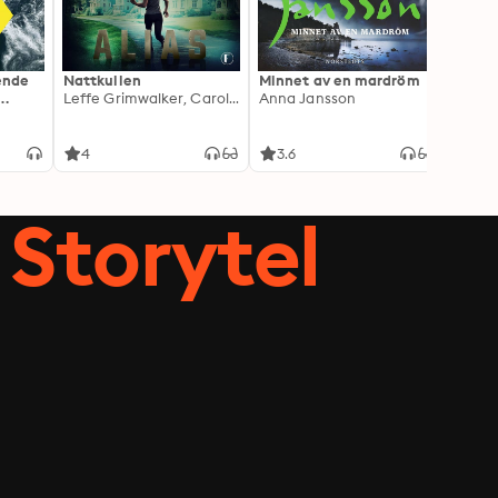
ående
Nattkullen
Minnet av en mardröm
Skugg
Leffe Grimwalker, Caroline Grimwalker
Anna Jansson
Anki 
4
3.6
4.3
Storytel