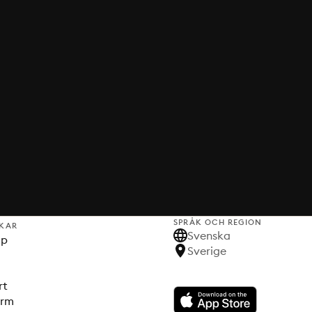
SPRÅK OCH REGION
KAR
Svenska
lp
Sverige
rt
orm