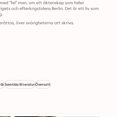
 med ”fel” man, om ett äktenskap som faller 
ets och efterkrigstidens Berlin. Det är ett liv som 
g.
rättas, över svårigheterna att skriva.
rär
Samtida litteratur
Översatt