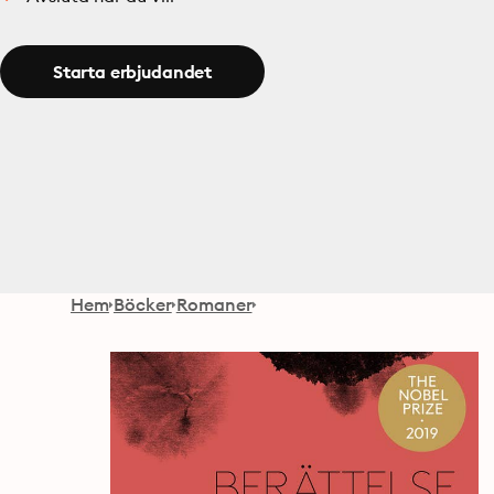
Starta erbjudandet
Hem
Böcker
Romaner