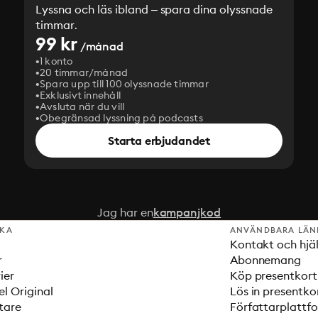
Lyssna och läs ibland – spara dina olyssnade
timmar.
99 kr
/månad
1 konto
20 timmar/månad
Spara upp till 100 olyssnade timmar
Exklusivt innehåll
Avsluta när du vill
Obegränsad lyssning på podcasts
Starta erbjudandet
Jag har en
kampanjkod
SKA
ANVÄNDBARA LÄN
Kontakt och hjä
r
Abonnemang
ier
Köp presentkort
el Original
Lös in presentko
tare
Författarplattf