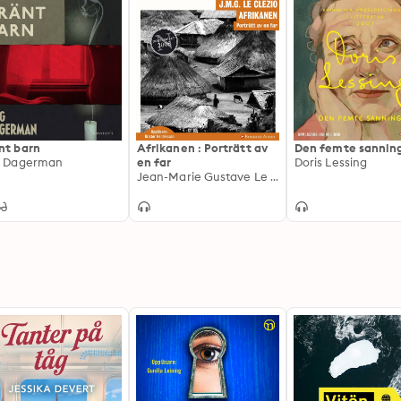
nt barn
Afrikanen : Porträtt av
Den femte sannin
g Dagerman
en far
Doris Lessing
Jean-Marie Gustave Le Clézio