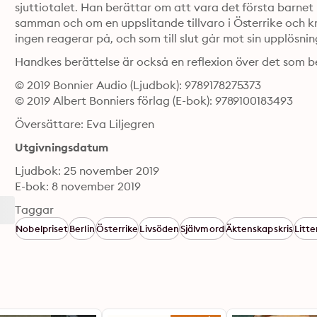
sjuttiotalet. Han berättar om att vara det första barnet
samman och om en uppslitande tillvaro i Österrike och krig
ingen reagerar på, och som till slut går mot sin upplösnin
Handkes berättelse är också en reflexion över det som be
© 2019 Bonnier Audio (Ljudbok): 9789178275373
© 2019 Albert Bonniers förlag (E-bok): 9789100183493
Översättare: Eva Liljegren
Utgivningsdatum
Ljudbok: 25 november 2019
E-bok: 8 november 2019
Taggar
Nobelpriset
Berlin
Österrike
Livsöden
Självmord
Äktenskapskris
Litte