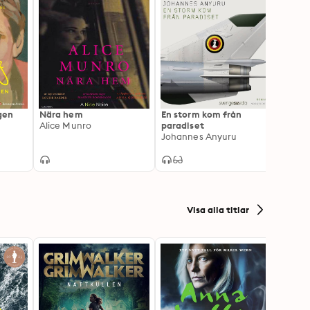
gen
Nära hem
En storm kom från
Det a
Alice Munro
paradiset
Septol
Johannes Anyuru
Jon F
Visa alla titlar