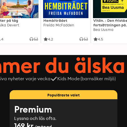
ter på tåg
Hembiträdet
Vitön. : Den frist
sika Devert
Freida McFadden
fortsättningen på
Expeditionen
Bea Uusma
.4
4.2
4.5
mer du älska 
siva nyheter varje vecka
Kids Mode (barnsäker miljö)
Populäraste valet
Premium
Lyssna och läs ofta.
169 kr
/månad