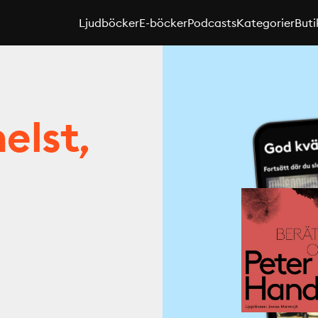
Ljudböcker
E-böcker
Podcasts
Kategorier
Buti
elst,