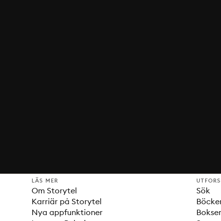
LÄS MER
UTFOR
Om Storytel
Sök
Karriär på Storytel
Böcke
Nya appfunktioner
Bokser