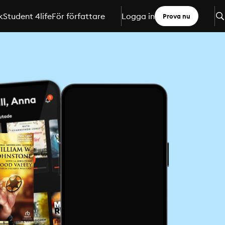
k
Student 4life
För författare
Logga in
Prova nu