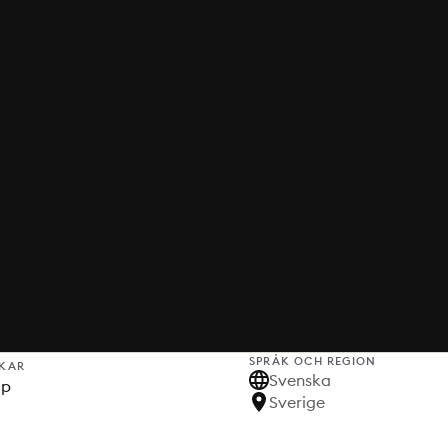
SPRÅK OCH REGION
KAR
Svenska
lp
Sverige