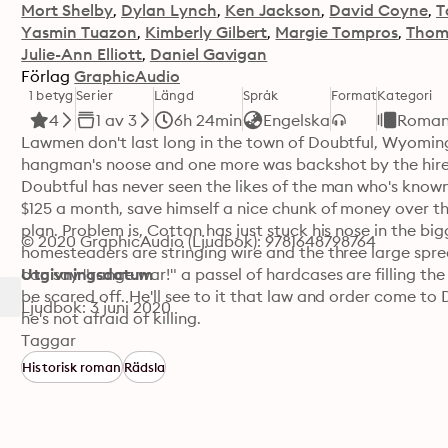
Mort Shelby
Dylan Lynch
Ken Jackson
David Coyne
T
Yasmin Tuazon
Kimberly Gilbert
Margie Tompros
Thom
Julie-Ann Elliott
Daniel Gavigan
Förlag
GraphicAudio
1 betyg
Serier
Längd
Språk
Format
Kategori
4
1 av 3
6h 24min
Engelska
Roman
Lawmen don't last long in the town of Doubtful, Wyoming T
hangman's noose and one more was backshot by the hired 
Doubtful has never seen the likes of the man who's known
$125 a month, save himself a nice chunk of money over the 
plan. Problem is, Cotton has just stuck his nose in the big
© 2020 GraphicAudio (Ljudbok): 9781648798764
homesteaders are stringing wire and the three large sprea
can say "range war!" a passel of hardcases are filling th
Utgivningsdatum
be scared off. He'll see to it that law and order come to 
Ljudbok: 3 juni 2020
he's not afraid of killing.
Taggar
Historisk roman
Rädsla