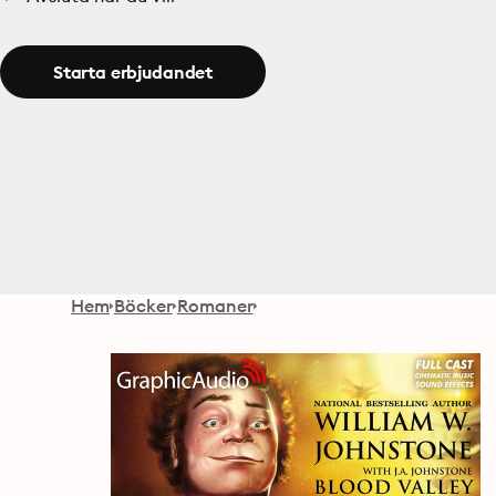
Starta erbjudandet
Hem
Böcker
Romaner