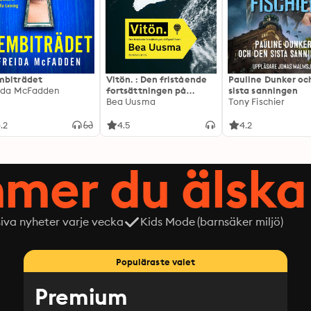
biträdet
Vitön. : Den fristående
Pauline Dunker oc
ida McFadden
fortsättningen på
sista sanningen
Expeditionen
Bea Uusma
Tony Fischier
.2
4.5
4.2
mer du älska 
siva nyheter varje vecka
Kids Mode (barnsäker miljö)
Populäraste valet
Premium