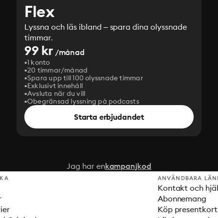
Flex
Lyssna och läs ibland – spara dina olyssnade
timmar.
99 kr
/månad
1 konto
20 timmar/månad
Spara upp till 100 olyssnade timmar
Exklusivt innehåll
Avsluta när du vill
Obegränsad lyssning på podcasts
Starta erbjudandet
Jag har en
kampanjkod
SKA
ANVÄNDBARA LÄN
Kontakt och hjä
r
Abonnemang
ier
Köp presentkort