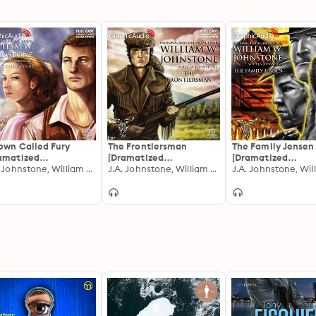
own Called Fury
The Frontiersman
The Family Jensen
amatized
[Dramatized
[Dramatized
ptation]: A Town
J.A. Johnstone, William W. Johnstone
Adaptation]: The
J.A. Johnstone, William W. Johnstone
Adaptation]: Fami
led Fury 1
Frontiersman 1
Jensen 1