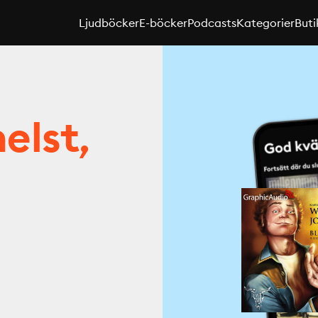
Ljudböcker
E-böcker
Podcasts
Kategorier
Buti
elst,