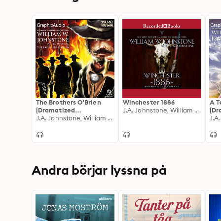
The Brothers O'Brien
Winchester 1886
A T
[Dramatized
J.A. Johnstone, William W. Johnstone
[Dr
Adaptation]: Brothers
J.A. Johnstone, William W. Johnstone
Ada
O'Brien 1
Cal
Andra börjar lyssna på