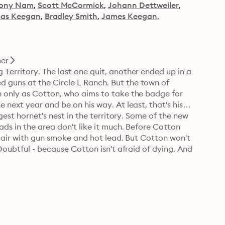
ony Nam
Scott McCormick
Johann Dettweiler
as Keegan
Bradley Smith
James Keegan
er
erritory. The last one quit, another ended up in a 
guns at the Circle L Ranch. But the town of 
 only as Cotton, who aims to take the badge for 
next year and be on his way. At least, that's his 
gest hornet's nest in the territory. Some of the new 
ds in the area don't like it much. Before Cotton 
e air with gun smoke and hot lead. But Cotton won't 
Doubtful - because Cotton isn't afraid of dying. And 