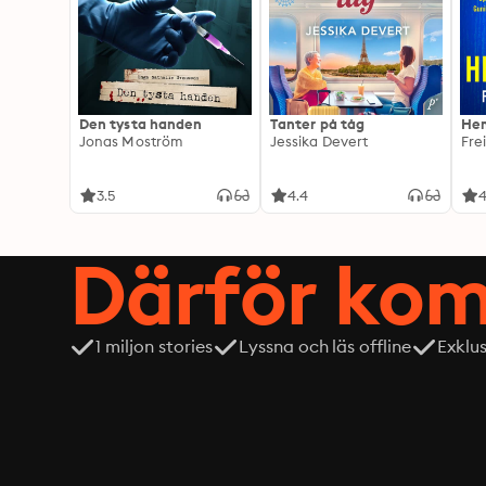
Den tysta handen
Tanter på tåg
Hem
Jonas Moström
Jessika Devert
Fre
3.5
4.4
4
Därför kom
1 miljon stories
Lyssna och läs offline
Exklu