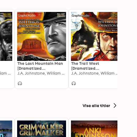
The Last Mountain Man
The Trail West
Forty 
[Dramatized
[Dramatized
[Dram
ly
J.A. Johnstone, William W. Johnstone
Adaptation]: Matt
J.A. Johnstone, William W. Johnstone
Adaptation]: The Trail
J.A. Johnstone, William W. Johnstone
Adapt
Jensen: The Last
West 1
John 
Mountain Man 1
Visa alla titlar