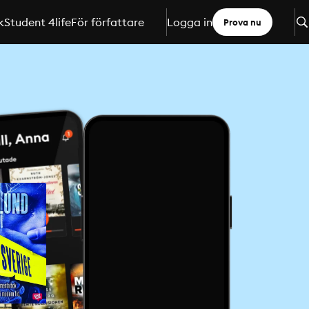
k
Student 4life
För författare
Logga in
Prova nu