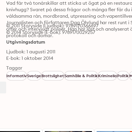
Vad får två tonårskillar att sticka ut ögat på en resta
knivhugg? Svaret på dessa frågor och många fler får du 
våldsamma rån, mordbrand, utpressning och vapentillverk
Journalisten och författaren Dag Öhrlund har rest runt i 
© 2011 Storyside (Ljudbok): 9789170366697
offer och intervjuat poliser. Han har läst och analyserat 
© 2014 Storyside (E-bok): 9789170029257
protokoll och domar.
Utgivningsdatum
Ljudbok: 1 augusti 2011
E-bok: 1 oktober 2014
Taggar
Informativ
Sverige
Brottslighet
Samhälle & Politik
Kriminella
Politik
M