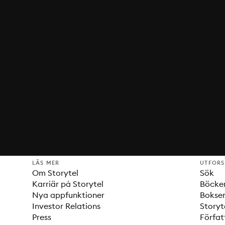
LÄS MER
UTFOR
Om Storytel
Sök
Karriär på Storytel
Böcke
Nya appfunktioner
Bokser
Investor Relations
Storyt
Press
Förfat