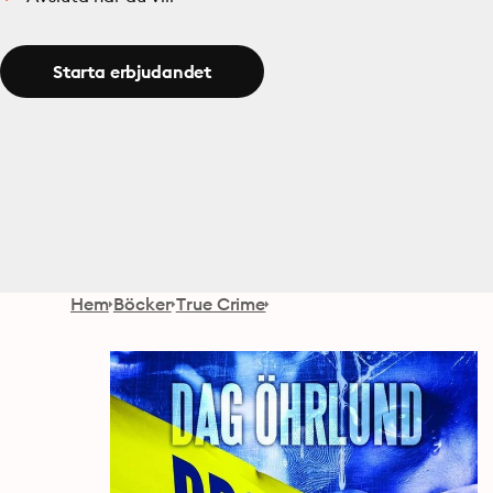
Starta erbjudandet
Hem
Böcker
True Crime