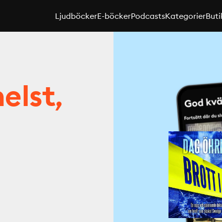
Ljudböcker
E-böcker
Podcasts
Kategorier
Buti
elst,