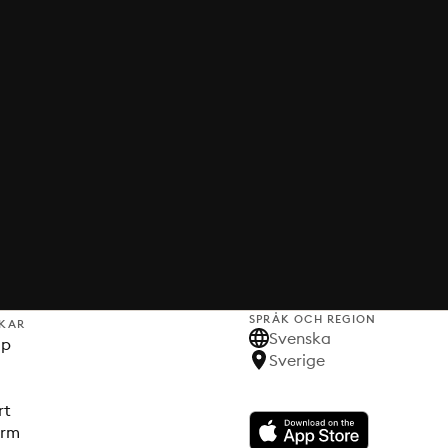
SPRÅK OCH REGION
KAR
Svenska
lp
Sverige
rt
orm