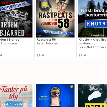
den i Bjärred
Rastplats 58
Knutby - Kristi Br
 Erlandsson
Peter Johansson
pastorerna.
Förundersökninge
Lars Olof Lampers