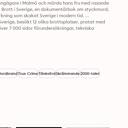
urangägare i Malmö och mörda hans fru med rasande 
i Brott i Sverige, en dokumentärbok om styckmord, 
ning som skakat Sverige i modern tid. 
Sverige, besökt 12 olika brottsplatser, pratat med 
över 7 000 sidor förundersökningar, tekniska 
ordbrand
True Crime
Tänkvärd
Skrämmande
2000-talet