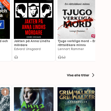
ud och
Jakten på Anna Lindhs
Tjugo verkliga mord – En
Att ta
mördare
rättsläkare minns
Linna
n
Edvard Unsgaard
Lennart Rammer
Kalam
Stefan
Visa alla titlar