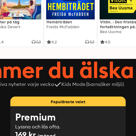
ter på tåg
Hembiträdet
Vitön. : Den frist
sika Devert
Freida McFadden
fortsättningen på
Expeditionen
Bea Uusma
.4
4.2
4.5
mer du älska 
siva nyheter varje vecka
Kids Mode (barnsäker miljö)
Populäraste valet
Premium
Lyssna och läs ofta.
169 kr
/månad