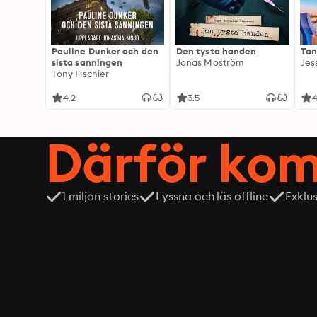
Pauline Dunker och den
Den tysta handen
Tan
sista sanningen
Jonas Moström
Jes
Tony Fischier
4.2
3.5
4
Därför kom
1 miljon stories
Lyssna och läs offline
Exklu