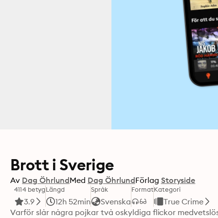
Brott i Sverige
Av
Dag Öhrlund
Med
Dag Öhrlund
Förlag
Storyside
4114 betyg
Längd
Språk
Format
Kategori
3.9
12h 52min
Svenska
True Crime
Varför slår några pojkar två oskyldiga flickor medvetsl