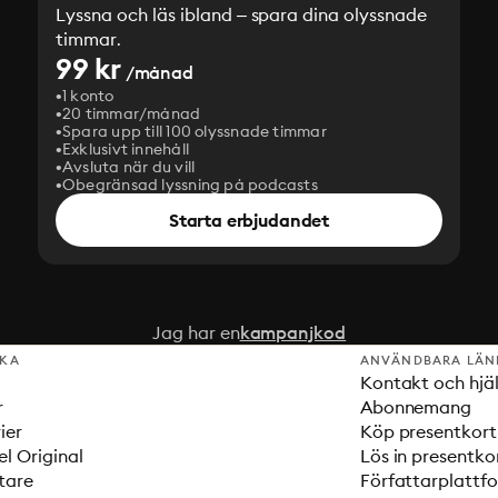
Lyssna och läs ibland – spara dina olyssnade
timmar.
99 kr
/månad
1 konto
20 timmar/månad
Spara upp till 100 olyssnade timmar
Exklusivt innehåll
Avsluta när du vill
Obegränsad lyssning på podcasts
Starta erbjudandet
Jag har en
kampanjkod
SKA
ANVÄNDBARA LÄN
Kontakt och hjä
r
Abonnemang
ier
Köp presentkort
el Original
Lös in presentko
tare
Författarplattf