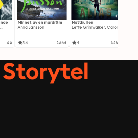
ående
Minnet av en mardröm
Nattkullen
Skugg
Anna Jansson
Leffe Grimwalker, Caroline Grimwalker
Anki 
3.6
4
4.3
Storytel