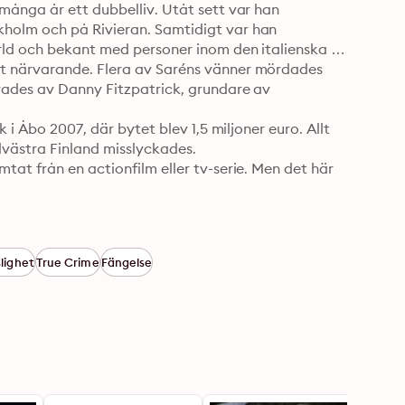
många år ett dubbelliv. Utåt sett var han 
holm och på Rivieran. Samtidigt var han 
rld och bekant med personer inom den italienska 
t närvarande. Flera av Saréns vänner mördades 
rades av Danny Fitzpatrick, grundare av 
 i Åbo 2007, där bytet blev 1,5 miljoner euro. Allt 
västra Finland misslyckades. 

at från en actionfilm eller tv-serie. Men det här 
lighet
True Crime
Fängelse