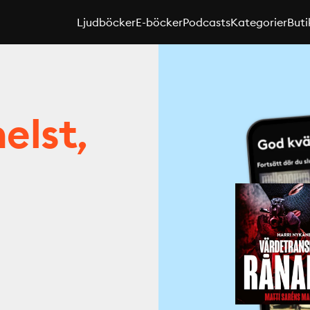
Ljudböcker
E-böcker
Podcasts
Kategorier
Buti
elst,