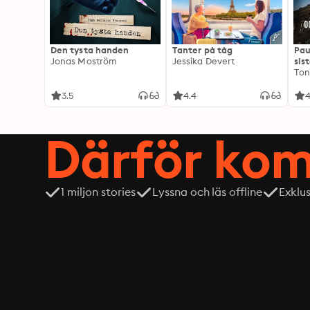
Den tysta handen
Tanter på tåg
Pau
Jonas Moström
Jessika Devert
sis
Ton
3.5
4.4
4
Därför kom
1 miljon stories
Lyssna och läs offline
Exklu