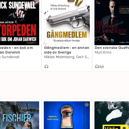
peden - en bok om
Gängmedlem : en annan
Den svenske Gudf
an Darwich
sida av Sverige
Nuri Kino
k Sundevall
Niklas Malmborg, Geir Stakset