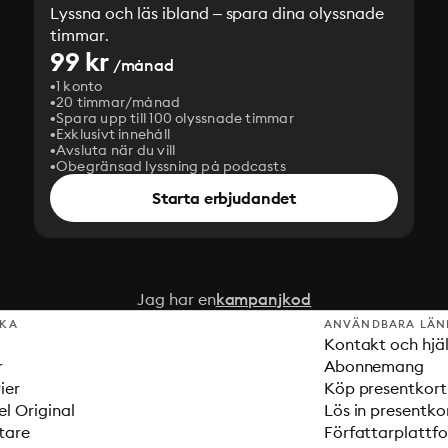
Lyssna och läs ibland – spara dina olyssnade
timmar.
99 kr
/månad
1 konto
20 timmar/månad
Spara upp till 100 olyssnade timmar
Exklusivt innehåll
Avsluta när du vill
Obegränsad lyssning på podcasts
Starta erbjudandet
Jag har en
kampanjkod
SKA
ANVÄNDBARA LÄN
Kontakt och hjä
r
Abonnemang
ier
Köp presentkort
el Original
Lös in presentko
tare
Författarplattf