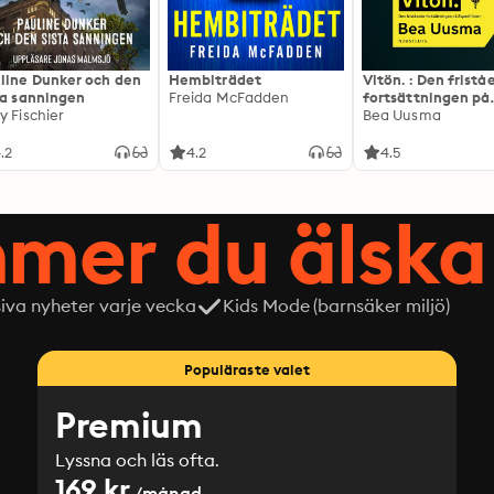
line Dunker och den
Hembiträdet
Vitön. : Den frist
ta sanningen
Freida McFadden
fortsättningen på
y Fischier
Expeditionen
Bea Uusma
.2
4.2
4.5
mer du älska 
siva nyheter varje vecka
Kids Mode (barnsäker miljö)
Populäraste valet
Premium
Lyssna och läs ofta.
169 kr
/månad