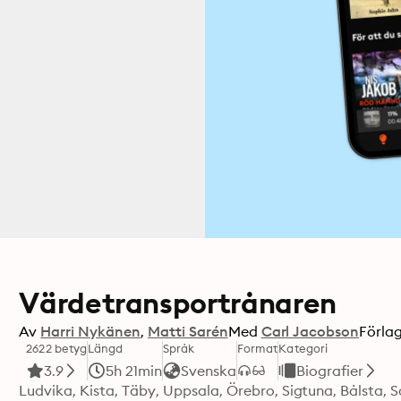
Värdetransportrånaren
Av
Harri Nykänen
Matti Sarén
Med
Carl Jacobson
Förla
2622 betyg
Längd
Språk
Format
Kategori
3.9
5h 21min
Svenska
Biografier
Ludvika, Kista, Täby, Uppsala, Örebro, Sigtuna, Bålsta, So