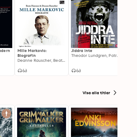
adern
Mille Markovic:
Jiddra inte
Svens
Biografin
Theodor Lundgren, Patrik Pelosio
Deanne Rauscher, Beata Hansson
Visa alla titlar