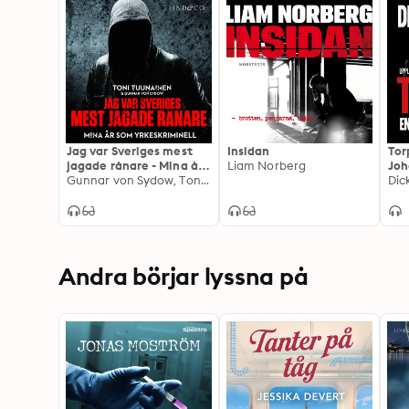
Jag var Sveriges mest
Insidan
Tor
jagade rånare - Mina år
Liam Norberg
Joh
som yrkeskriminell
Gunnar von Sydow, Toni Tuunainen
Dic
Andra börjar lyssna på