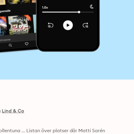
g
Lind & Co
llentuna ... Listan över platser där Matti Sarén 