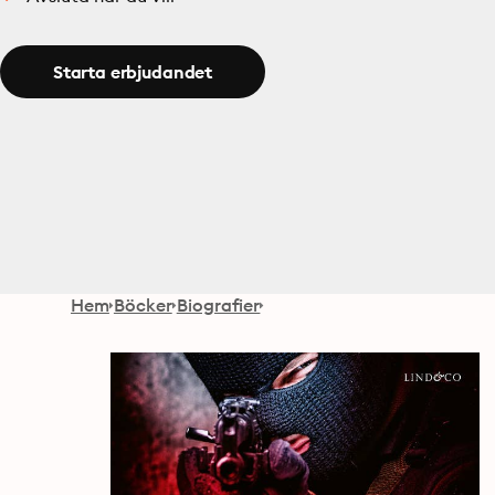
Starta erbjudandet
Hem
Böcker
Biografier