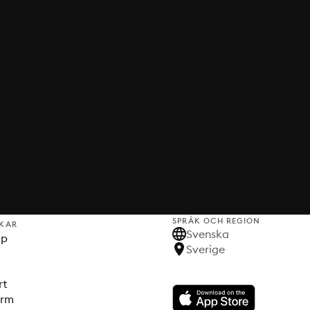
SPRÅK OCH REGION
KAR
Svenska
lp
Sverige
rt
orm