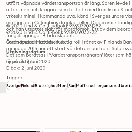
utfört väpnade värdetransportrån är lång. Sarén levde i 
affärsman och krögare som festade med kändisar i Stock
yrkeskriminell i kommandoluva, känd i Sveriges undre vä
maffian och Colombias drogkarteller. Döden var ständig
© 2020 Lind & Co (Ljudbok): 9789179031282
och han utsattes själv för mordförsök. Ett av dem beord
© 2020 Lind & Co (E-bok): 9789179032722
fängelsegänget Brödraskapet.

Sarén spelade också en viktig roll i rånet av Finlands Bank
Översättare: Mattias Huss
rämnade 2016 när ett stort värdetransportrån i Salo i syd
Utgivningsdatum
Det som berättas i 'Värdetransportrånaren' låter som hämt
är på riktigt.
Ljudbok: 2 juni 2020
E-bok: 2 juni 2020
Taggar
Sverige
Finland
Brottslighet
Mord
Rån
Maffia och organiserad brotts