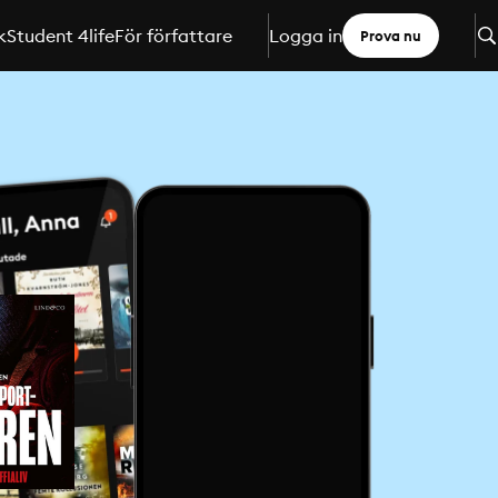
k
Student 4life
För författare
Logga in
Prova nu