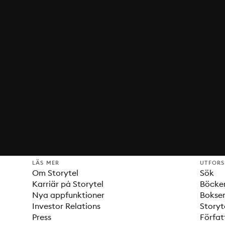
LÄS MER
UTFOR
Om Storytel
Sök
Karriär på Storytel
Böcke
Nya appfunktioner
Bokser
Investor Relations
Storyt
Press
Förfat