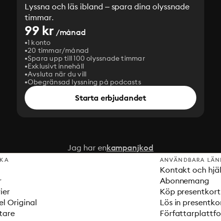
Lyssna och läs ibland – spara dina olyssnade
timmar.
99 kr
/månad
1 konto
20 timmar/månad
Spara upp till 100 olyssnade timmar
Exklusivt innehåll
Avsluta när du vill
Obegränsad lyssning på podcasts
Starta erbjudandet
Jag har en
kampanjkod
SKA
ANVÄNDBARA LÄN
Kontakt och hjä
r
Abonnemang
ier
Köp presentkort
el Original
Lös in presentko
tare
Författarplattf