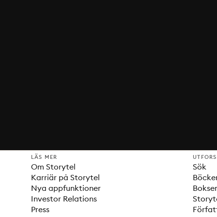
LÄS MER
UTFOR
Om Storytel
Sök
Karriär på Storytel
Böcke
Nya appfunktioner
Bokser
Investor Relations
Storyt
Press
Förfat