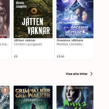
Jätten vaknar
Oceanus väktare
Tidss
Snezana Lindskog, Linda J. Nilsson
Christin Ljungqvist
Mattias Lönnebo
Anett
Visa alla titlar