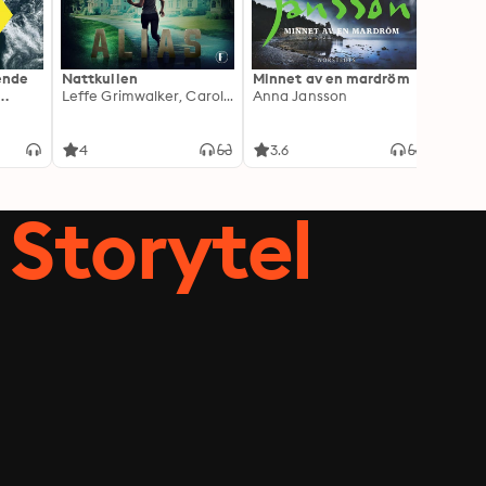
ående
Nattkullen
Minnet av en mardröm
Skugg
Leffe Grimwalker, Caroline Grimwalker
Anna Jansson
Anki 
4
3.6
4.3
Storytel