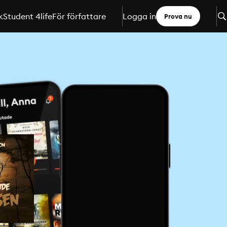
k
Student 4life
För författare
Logga in
Prova nu