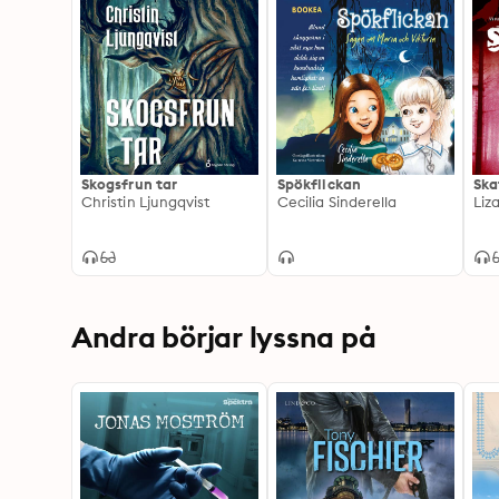
Skogsfrun tar
Spökflickan
Ska
Christin Ljungqvist
Cecilia Sinderella
Liz
Andra börjar lyssna på