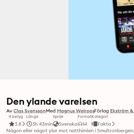
Den ylande varelsen
Av
Clas Svensson
Med
Magnus Welroos
Förlag
Ekström &
4 betyg
Längd
Språk
Format
Kategori
3.8
3h 43min
Svenska
Fakta
Någon eller något ylar mot natthimlen i Smultronbergen. 