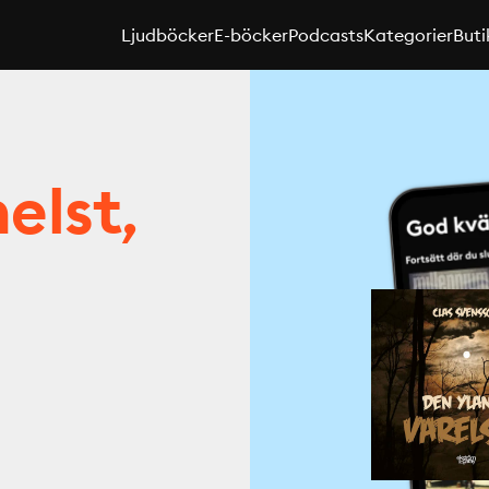
Ljudböcker
E-böcker
Podcasts
Kategorier
Buti
elst,