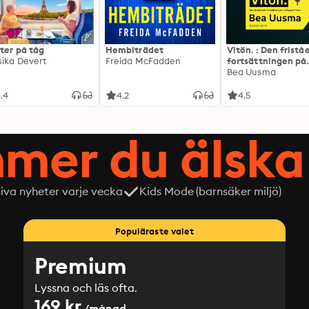
ter på tåg
Hembiträdet
Vitön. : Den frist
sika Devert
Freida McFadden
fortsättningen på
Expeditionen
Bea Uusma
.4
4.2
4.5
mer du älska 
siva nyheter varje vecka
Kids Mode (barnsäker miljö)
Populäraste valet
Premium
Lyssna och läs ofta.
169 kr
/månad