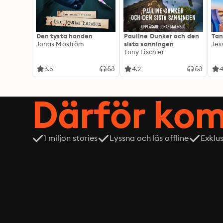
Den tysta handen
Pauline Dunker och den
Tan
Jonas Moström
sista sanningen
Jes
Tony Fischier
3.5
4.2
4
Därför kom
1 miljon stories
Lyssna och läs offline
Exklu