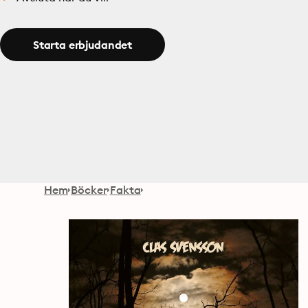
Starta erbjudandet
Hem
Böcker
Fakta