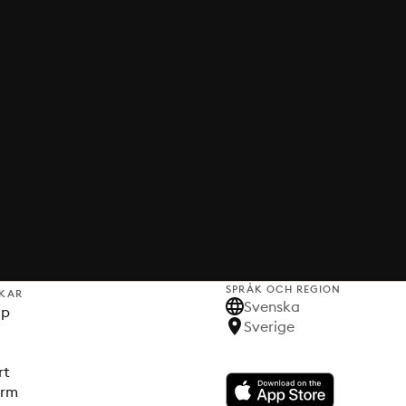
SPRÅK OCH REGION
KAR
Svenska
lp
Sverige
rt
orm