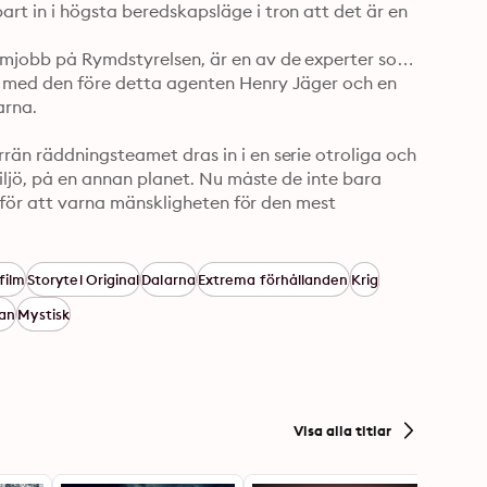
rt in i högsta beredskapsläge i tron att det är en 
ömjobb på Rymdstyrelsen, är en av de experter som 
s med den före detta agenten Henry Jäger och en 
na. 

rän räddningsteamet dras in i en serie otroliga och 
miljö, på en annan planet. Nu måste de inte bara 
en för att varna mänskligheten för den mest 
er, ett fantastiskt men samtidigt realistiskt 
film
Storytel Original
Dalarna
Extrema förhållanden
Krig
underhållande trilogi av Jesper och Joakim 
lan
Mystisk
etiska möjligheter. Lysande uppläsare. Ge oss mer 
Visa alla titlar
ger som helst, älskar den!