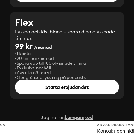
Flex
Lyssna och läs ibland – spara dina olyssnade
timmar.
99 kr
/månad
1 konto
20 timmar/månad
Spara upp till 100 olyssnade timmar
Exklusivt innehåll
Avsluta när du vill
Obegränsad lyssning på podcasts
Starta erbjudandet
Jag har en
kampanjkod
SKA
ANVÄNDBARA LÄN
Kontakt och hjä