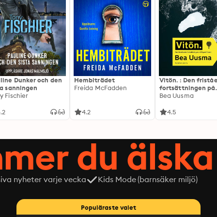
line Dunker och den
Hembiträdet
Vitön. : Den frist
ta sanningen
Freida McFadden
fortsättningen på
y Fischier
Expeditionen
Bea Uusma
.2
4.2
4.5
mer du älska 
siva nyheter varje vecka
Kids Mode (barnsäker miljö)
Populäraste valet