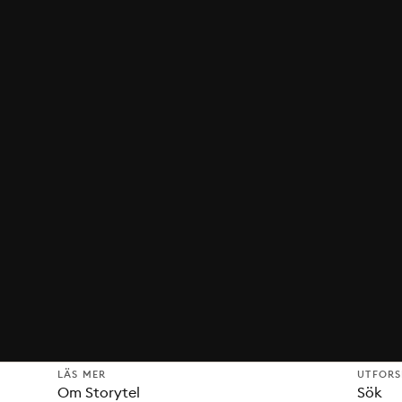
LÄS MER
UTFOR
Om Storytel
Sök