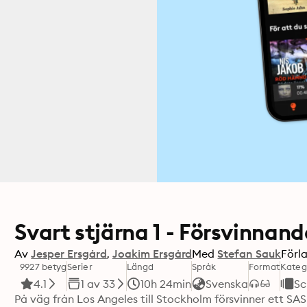
Svart stjärna 1 - Försvinnand
Av
Jesper Ersgård
Joakim Ersgård
Med
Stefan Sauk
Förl
9927 betyg
Serier
Längd
Språk
Format
Kateg
4.1
1 av 33
10h 24min
Svenska
Sc
På väg från Los Angeles till Stockholm försvinner ett SA