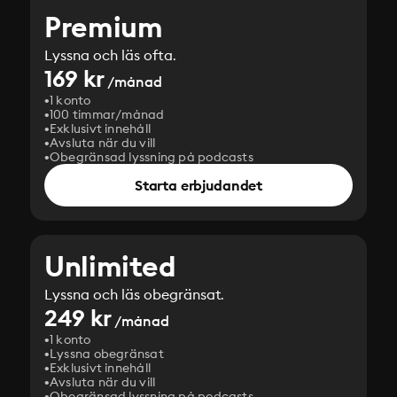
Premium
Lyssna och läs ofta.
169 kr
/månad
1 konto
100 timmar/månad
Exklusivt innehåll
Avsluta när du vill
Obegränsad lyssning på podcasts
Starta erbjudandet
Unlimited
Lyssna och läs obegränsat.
249 kr
/månad
1 konto
Lyssna obegränsat
Exklusivt innehåll
Avsluta när du vill
Obegränsad lyssning på podcasts