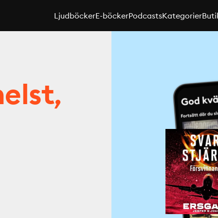
Ljudböcker
E-böcker
Podcasts
Kategorier
Buti
elst,