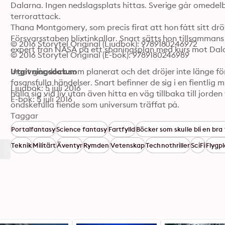
Dalarna. Ingen nedslagsplats hittas. Sverige går omedelba
terrorattack. 

Thana Montgomery, som precis firat att hon fått sitt dr
Försvarsstaben blixtinkallar. Snart sätts hon tillsamman
© 2016 Storytel Original (Ljudbok): 9789180246972
expert från NASA på ett spaningsplan med kurs mot Dalar
© 2016 Storytel Original (E-bok): 9789180246989
Inget går dock som planerat och det dröjer inte länge för
Utgivningsdatum
fasansfulla händelser. Snart befinner de sig i en fientlig 
Ljudbok: 5 juli 2016
hålla sig vid liv utan även hitta en väg tillbaka till jord
E-bok: 5 juli 2016
ondskefulla fiende som universum träffat på. 

Taggar
Svart stjärna är en filmiskt berättad science fiction-thrill
Portalfantasy
Science fantasy
Fartfylld
Böcker som skulle bli en bra 
rymdäventyr. Försvinnandet är den första boken i denna 
Teknik
Militärt
Äventyr
Rymden
Vetenskap
Technothriller
SciFi
Flygp
Ersgård. 

LYSSNARRECENSIONER 

***** Helt lysande serie. Förvånansvärt välbyggd på teor
av detta! 

***** Riktigt spännande!! Kunde inte slita mig!! 

***** Superbra! Har lyssnat på denna serie hur många gån