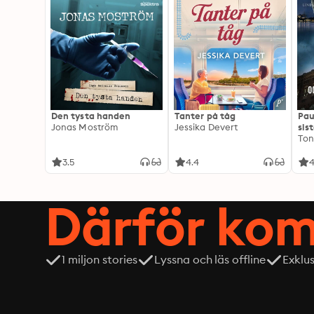
Den tysta handen
Tanter på tåg
Pau
Jonas Moström
Jessika Devert
sis
Ton
3.5
4.4
4
Därför kom
1 miljon stories
Lyssna och läs offline
Exklu