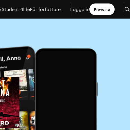
k
Student 4life
För författare
Logga in
Prova nu