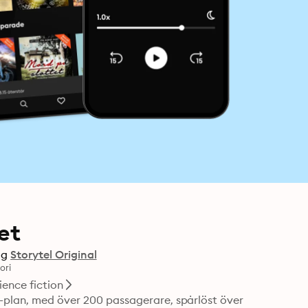
et
ag
Storytel Original
ori
ience fiction
S-plan, med över 200 passagerare, spårlöst över 