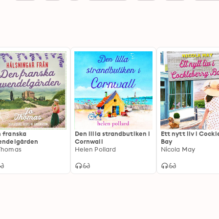
 franska
Den lilla strandbutiken i
Ett nytt liv i Cock
endelgården
Cornwall
Bay
Thomas
Helen Pollard
Nicola May