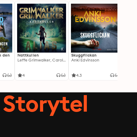
h den
Nattkullen
Skuggflickan
Skärgå
Leffe Grimwalker, Caroline Grimwalker
Anki Edvinsson
Marie
4
4.3
3.8
Storytel