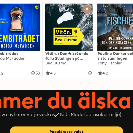
biträdet
Vitön. : Den fristående
Pauline Dunker oc
ida McFadden
fortsättningen på
sista sanningen
Expeditionen
Bea Uusma
Tony Fischier
.2
4.5
4.2
mer du älska 
siva nyheter varje vecka
Kids Mode (barnsäker miljö)
Populäraste valet