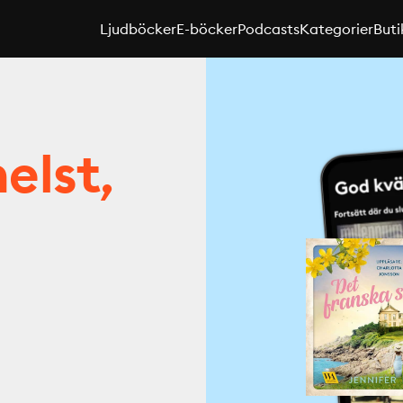
Ljudböcker
E-böcker
Podcasts
Kategorier
Buti
elst,