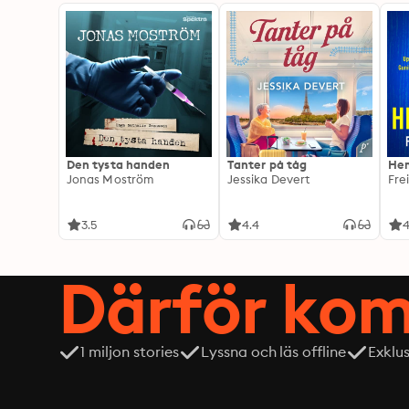
Den tysta handen
Tanter på tåg
Hem
Jonas Moström
Jessika Devert
Fre
3.5
4.4
4
Därför kom
1 miljon stories
Lyssna och läs offline
Exklu