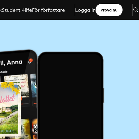
k
Student 4life
För författare
Logga in
Prova nu