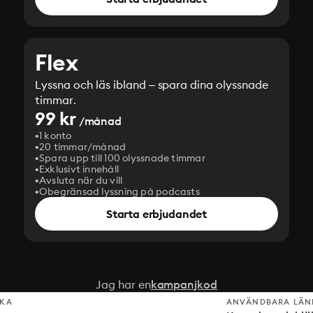
Flex
Lyssna och läs ibland – spara dina olyssnade
timmar.
99 kr
/månad
1 konto
20 timmar/månad
Spara upp till 100 olyssnade timmar
Exklusivt innehåll
Avsluta när du vill
Obegränsad lyssning på podcasts
Starta erbjudandet
Jag har en
kampanjkod
SKA
ANVÄNDBARA LÄN