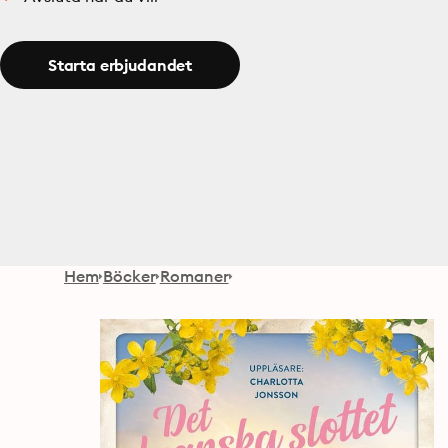
Starta erbjudandet
Hem
Böcker
Romaner