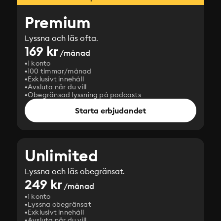
Premium
Lyssna och läs ofta.
169 kr
/månad
1 konto
100 timmar/månad
Exklusivt innehåll
Avsluta när du vill
Obegränsad lyssning på podcasts
Starta erbjudandet
Unlimited
Lyssna och läs obegränsat.
249 kr
/månad
1 konto
Lyssna obegränsat
Exklusivt innehåll
Avsluta när du vill