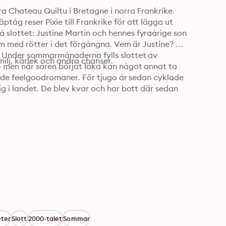
 Chateau Quiltu i Bretagne i norra Frankrike. 
g reser Pixie till Frankrike för att lägga ut 
slottet: Justine Martin och hennes fyraårige son 
um med rötter i det förgångna. Vem är Justine? 
? Under sommarmånaderna fylls slottet av 
ilj, kärlek och andra chanser.
– men när såren börjat läka kan något annat ta 
lade feelgoodromaner. För tjugo år sedan cyklade 
g i landet. De blev kvar och har bott där sedan 
ter
Slott
2000-talet
Sommar