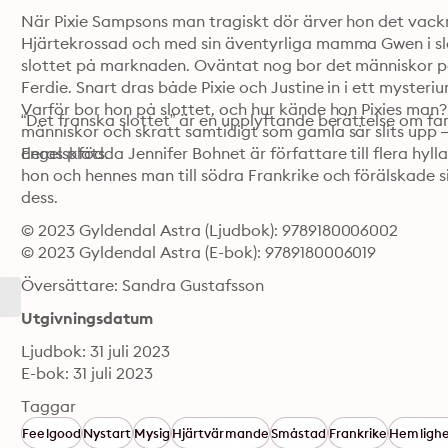
När Pixie Sampsons man tragiskt dör ärver hon det vackra
Hjärtekrossad och med sin äventyrliga mamma Gwen i släptå
slottet på marknaden. Oväntat nog bor det människor på 
Ferdie. Snart dras både Pixie och Justine in i ett mysteri
Varför bor hon på slottet, och hur kände hon Pixies man
“Det franska slottet” är en upplyftande berättelse om fam
människor och skratt samtidigt som gamla sår slits upp 
deras plats.
Engelskfödda Jennifer Bohnet är författare till flera hyl
hon och hennes man till södra Frankrike och förälskade si
dess.
© 2023 Gyldendal Astra (Ljudbok): 9789180006002
© 2023 Gyldendal Astra (E-bok): 9789180006019
Översättare: Sandra Gustafsson
Utgivningsdatum
Ljudbok: 31 juli 2023
E-bok: 31 juli 2023
Taggar
Feelgood
Nystart
Mysig
Hjärtvärmande
Småstad
Frankrike
Hemlighe