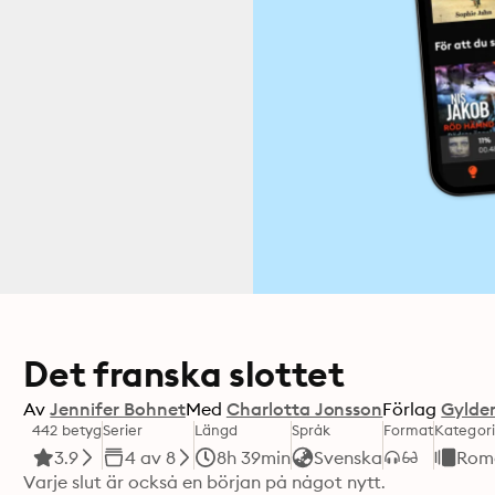
Det franska slottet
Av
Jennifer Bohnet
Med
Charlotta Jonsson
Förlag
Gylde
442 betyg
Serier
Längd
Språk
Format
Kategori
3.9
4 av 8
8h 39min
Svenska
Rom
Varje slut är också en början på något nytt.