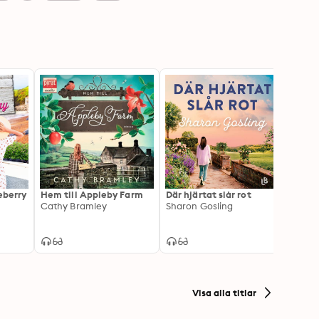
leberry
Hem till Appleby Farm
Där hjärtat slår rot
Solske
Cathy Bramley
Sharon Gosling
Heidi
Visa alla titlar