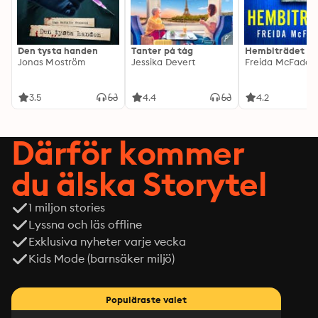
Den tysta handen
Tanter på tåg
Hembiträdet
Jonas Moström
Jessika Devert
Freida McFadde
3.5
4.4
4.2
Därför kommer
du älska Storytel
1 miljon stories
Lyssna och läs offline
Exklusiva nyheter varje vecka
Kids Mode (barnsäker miljö)
Populäraste valet