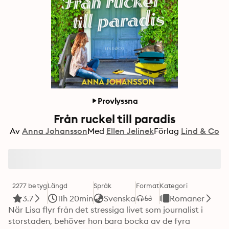
Provlyssna
Från ruckel till paradis
Av
Anna Johansson
Med
Ellen Jelinek
Förlag
Lind & Co
2277 betyg
Längd
Språk
Format
Kategori
3.7
11h 20min
Svenska
Romaner
När Lisa flyr från det stressiga livet som journalist i 
storstaden, behöver hon bara bocka av de fyra 