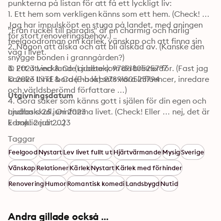
punkterna på listan för att få ett lyckligt liv: 

1. Ett hem som verkligen känns som ett hem. (Check! 
Jag har impulsköpt en stuga på landet, med aningen 
"Från ruckel till paradis" är en charmig och härlig 
för stort renoveringsbehov.)

feelgoodroman om kärlek, vänskap och att finna sin 
2. Någon att älska och att bli älskad av. (Kanske den 
väg i livet.
snygge bonden i granngården?) 

3. Ett utvecklande arbete som du brinner för. (Fast jag 
© 2023 Lind & Co (Ljudbok): 9789180525787
kanske INTE borde ha låtsats vara influencer, inredare 
© 2023 Lind & Co (E-bok): 9789180525794
och världsberömd författare …)

Utgivningsdatum
4. Göra saker som känns gott i själen för din egen och 
andras skull. Omfamna livet. (Check! Eller … nej, det är 
Ljudbok: 26 juni 2023
komplicerat …)
E-bok: 2 juli 2023
Taggar
Feelgood
Nystart
Lev livet fullt ut
Hjärtvärmande
Mysig
Sverige
Vänskap
Relationer
Kärlek
Nystart
Kärlek med förhinder
Renovering
Humor
Romantisk komedi
Landsbygd
Nutid
Andra gillade också ...