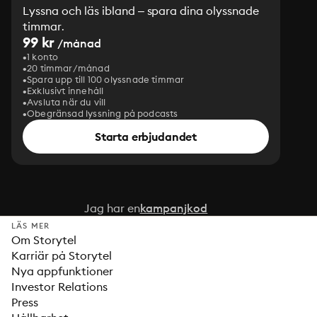
Lyssna och läs ibland – spara dina olyssnade
timmar.
99 kr
/månad
1 konto
20 timmar/månad
Spara upp till 100 olyssnade timmar
Exklusivt innehåll
Avsluta när du vill
Obegränsad lyssning på podcasts
Starta erbjudandet
Jag har en
kampanjkod
LÄS MER
Om Storytel
Karriär på Storytel
Nya appfunktioner
Investor Relations
Press