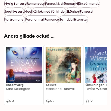
Mysig fantasy
Romantasy
Fantasi & drömmar
Hjärtvärmande
Sorg
Nystart
Magi
Kärlek med förhinder
Skönhet
Fantasy
Kortromaner
Paranormal Romance
Samtida litteratur
Andra gillade också ...
Ensamvarg
Sakura
Önskningar i m
Sara Dalengren
Madelene Lundvall
Lovisa Wistrand