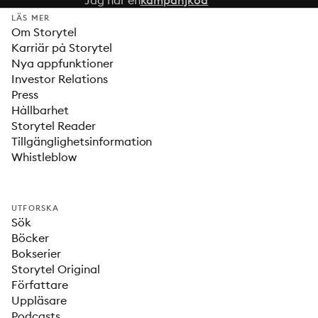
Jag har en
kampanjkod
LÄS MER
Om Storytel
Karriär på Storytel
Nya appfunktioner
Investor Relations
Press
Hållbarhet
Storytel Reader
Tillgänglighetsinformation
Whistleblow
UTFORSKA
Sök
Böcker
Bokserier
Storytel Original
Författare
Uppläsare
Podcasts