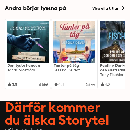
Andra börjar lyssna på
Visa alla titlar
Den tysta handen
Tanter på tåg
Pauline Dunker 
Jonas Moström
Jessika Devert
den sista sanni
Tony Fischier
3.5
4.4
4.2
Därför kommer
du älska Storytel
1 miljon stories