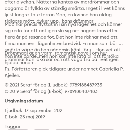
efter olyckan. Nätterna kantas av mardrömmar och 
dagarna är fyllda av ständig smärta. Inget i livet känns 
ljust längre. Inte förrän Moa, en kvinna han aldrig 
tidigare mött, dyker upp i hans drömmar.
Moa har precis flyttat in i sin nya lägenhet och känner 
sig redo för att äntligen slå sig ner någonstans efter 
flera år på resande fot. Det hon inte räknar med att 
finna mannen i lägenheten bredvid. En man som bär på 
smärta värre än hon någonsin känt förut. Hon vet att 
Drömmagi är en varm, romantisk novell om hur 
hon inte borde, men hon kan inte låta bli att försöka 
drömmar kan läka sår och att våga tro på livet igen.
hjälpa honom. 
Ps. Författaren gick tidigare under namnet Gabriella P. 
Kjeilen.
© 2021 Seraf förlag (Ljudbok): 9789188487933
© 2019 Seraf förlag (E-bok): 9789188487483
Utgivningsdatum
Ljudbok: 17 september 2021
E-bok: 25 maj 2019
Taggar