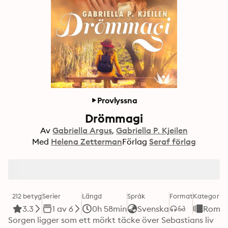
Provlyssna
Drömmagi
Av
Gabriella Argus
Gabriella P. Kjeilen
Med
Helena Zetterman
Förlag
Seraf förlag
212 betyg
Serier
Längd
Språk
Format
Kategori
3.3
1 av 6
0h 58min
Svenska
Roma
Sorgen ligger som ett mörkt täcke över Sebastians liv 