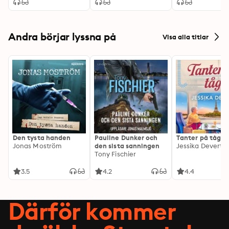
Andra börjar lyssna på
Visa alla titlar
Den tysta handen
Pauline Dunker och
Tanter på tåg
Jonas Moström
den sista sanningen
Jessika Devert
Tony Fischier
3.5
4.2
4.4
Därför kommer