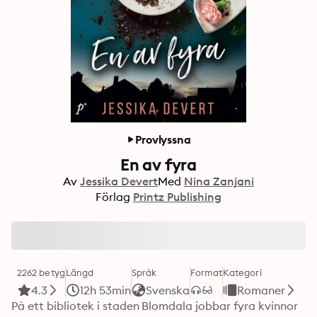
Provlyssna
En av fyra
Av
Jessika Devert
Med
Nina Zanjani
Förlag
Printz Publishing
2262 betyg
Längd
Språk
Format
Kategori
4.3
12h 53min
Svenska
Romaner
På ett bibliotek i staden Blomdala jobbar fyra kvinnor 