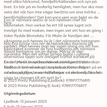
med olika härkomst, familjeförhållanden och syn på 
livet. En bär på en livsfarlig hemlighet, men hur ska man 
veta det när hon inte vågar berätta om sina mörka 
hemförhållanden? Det kan vara vem som helst av de 
Eva är närmare sextio år och nybliven chef för 
fyra.
biblioteket. Hon verkar ha ett till synes lugnt och 
trevligt liv med maken, men ingen vet att hon en gång i 
tiden flydde Blomdala. För Malin är familjen det 
viktigaste och hennes liv är i det närmaste Instagram-
När Eva börjar riva ner de hierarkiska murarna på 
perfekt. Men hennes man har ingen aning om att hon 
biblioteket kommer de fyra kvinnorna allt närmare 
ibland fantiserar om en annan. Märta är den 
varandra. Men det sätter farliga bollar i rullning …
alternativa tjejen som äntligen träffat kärleken på 
Tinder. Men känner hon honom verkligen? Städerskan 
En av fyra är en spännande relationsroman om 
Sadiha drömmer om att ta plats och om andra 
fördomar och vänskap, som också sätter fingret på en 
arbetsuppgifter, men motarbetas av sin familj. Ska hon 
av våra viktigaste samhällsfrågor – kvinnomisshandel.
våga ta chansen till ett nytt liv?
© 2023 Printz Publishing (Ljudbok): 9789177716815
© 2023 Printz Publishing (E-bok): 9789177716877
Utgivningsdatum
Ljudbok: 13 januari 2023
E-bok: 13 januari 2023