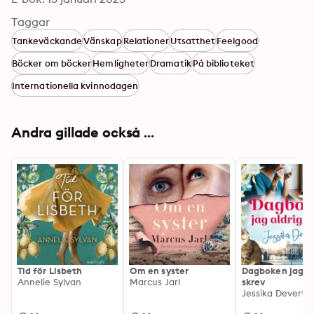
Taggar
Tankeväckande
Vänskap
Relationer
Utsatthet
Feelgood
Böcker om böcker
Hemligheter
Dramatik
På biblioteket
Internationella kvinnodagen
Andra gillade också ...
Tid för Lisbeth
Om en syster
Dagboken jag al
Annelie Sylvan
Marcus Jarl
skrev
Jessika Devert