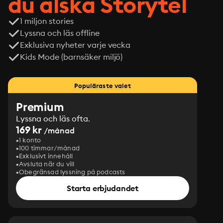
du älska Storytel
1 miljon stories
Lyssna och läs offline
Exklusiva nyheter varje vecka
Kids Mode (barnsäker miljö)
Populäraste valet
Premium
Lyssna och läs ofta.
169 kr
/månad
1 konto
100 timmar/månad
Exklusivt innehåll
Avsluta när du vill
Obegränsad lyssning på podcasts
Starta erbjudandet