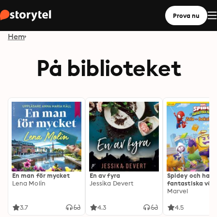
Prova nu
Hem
På biblioteket
En man för mycket
En av fyra
Spidey och hans
Lena Molin
Jessika Devert
fantastiska vän
Zola – boksluka
Marvel
3.7
4.3
4.5