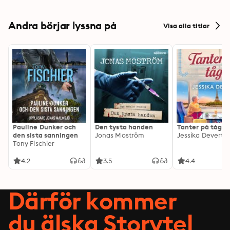
Andra börjar lyssna på
Visa alla titlar
Pauline Dunker och
Den tysta handen
Tanter på tåg
den sista sanningen
Jonas Moström
Jessika Devert
Tony Fischier
4.2
3.5
4.4
Därför kommer
du älska Storytel