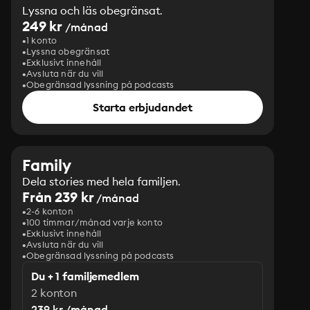
Lyssna och läs obegränsat.
249 kr
/månad
1 konto
Lyssna obegränsat
Exklusivt innehåll
Avsluta när du vill
Obegränsad lyssning på podcasts
Starta erbjudandet
Family
Dela stories med hela familjen.
Från 239 kr
/månad
2-6 konton
100 timmar/månad varje konto
Exklusivt innehåll
Avsluta när du vill
Obegränsad lyssning på podcasts
Du + 1 familjemedlem
2 konton
239 kr /månad