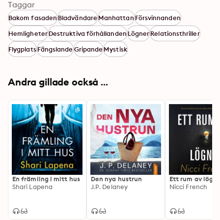
Taggar
Bakom fasaden
Bladvändare
Manhattan
Försvinnanden
Hemligheter
Destruktiva förhållanden
Lögner
Relationsthriller
Flygplats
Fängslande
Gripande
Mystisk
Andra gillade också ...
En främling i mitt hus
Den nya hustrun
Ett rum av lögn
Shari Lapena
J.P. Delaney
Nicci French