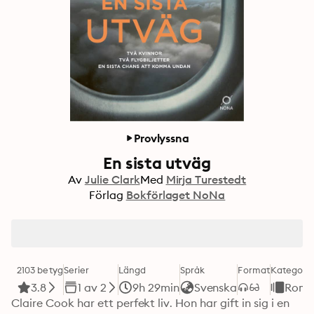
Provlyssna
En sista utväg
Av
Julie Clark
Med
Mirja Turestedt
Förlag
Bokförlaget NoNa
2103 betyg
Serier
Längd
Språk
Format
Kategori
3.8
1 av 2
9h 29min
Svenska
Roma
Claire Cook har ett perfekt liv. Hon har gift in sig i en 