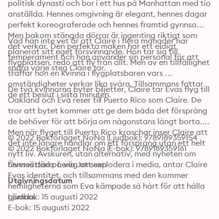
politisk dynasti och bor i ett hus på Manhattan med tio 
anställda. Hennes omgivning är elegant, hennes dagar 
perfekt koreograferade och hennes framtid gynnsam. 
Men bakom stängda dörrar är ingenting riktigt som 
Vad han inte vet är att Claire i flera månader har 
det verkar. Den perfekta maken har ett eldigt 
planerat sitt eget försvinnande. Hon tar sig till 
temperament och han använder sin personal för att 
flygplatsen, redo att fly från allt. Men av en tillfällighet 
spåra varje steg Claire tar.
träffar hon en kvinna i flygplatsbaren vars 
omständigheter verkar lika svåra. Tillsammans fattar 
De två kvinnorna byter biljetter, Claire tar Evas flyg till 
de ett beslut i sista minuten.
Oakland och Eva reser till Puerto Rico som Claire. De 
tror att bytet kommer att ge dem båda det försprång 
de behöver för att börja om någonstans långt borta. 
Men när flyget till Puerto Rico kraschar inser Claire att 
© 2022 Bokförlaget NoNa (Ljudbok): 9789189359154
det inte längre handlar om ett försprång utan ett helt 
© 2022 Bokförlaget NoNa (E-bok): 9789189359161
nytt liv. Avskuren, utan alternativ, med nyheten om 
hennes död på väg att explodera i media, antar Claire 
Översättare: Lena Jonsson
Evas identitet, och tillsammans med den kommer 
Utgivningsdatum
hemligheterna som Eva kämpade så hårt för att hålla 
gömda.
Ljudbok: 15 augusti 2022
E-bok: 15 augusti 2022