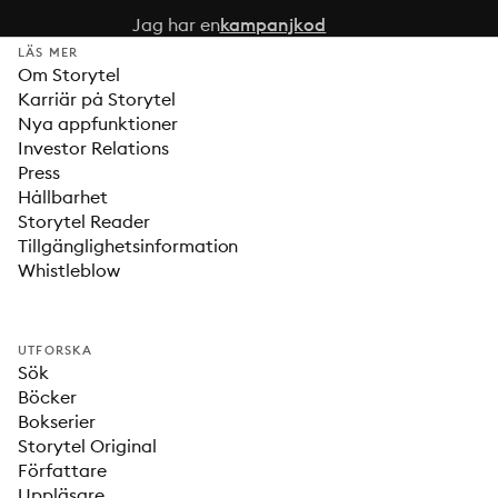
Jag har en
kampanjkod
LÄS MER
Om Storytel
Karriär på Storytel
Nya appfunktioner
Investor Relations
Press
Hållbarhet
Storytel Reader
Tillgänglighetsinformation
Whistleblow
UTFORSKA
Sök
Böcker
Bokserier
Storytel Original
Författare
Uppläsare