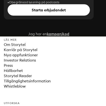
Obegränsad lyssning på podcasts
Starta erbjudandet
Jag har en
kampanjkod
LÄS MER
Om Storytel
Karriär på Storytel
Nya appfunktioner
Investor Relations
Press
Hållbarhet
Storytel Reader
Tillgänglighetsinformation
Whistleblow
UTFORSKA