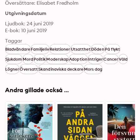
Översättare: Elisabet Fredholm
Utgivningsdatum
Ljudbok: 24 juni 2019
E-bok: 10 juni 2019
Taggar
Bladvändare
Familjeliv
Relationer
Utsatthet
Döden
På flykt
Sjukdom
Mord
Politik
Moderskap
Adoption
Intriger
Cancer
Våld
Lögner
Översatt
Skandinaviska deckare
Mors dag
Andra gillade också ...