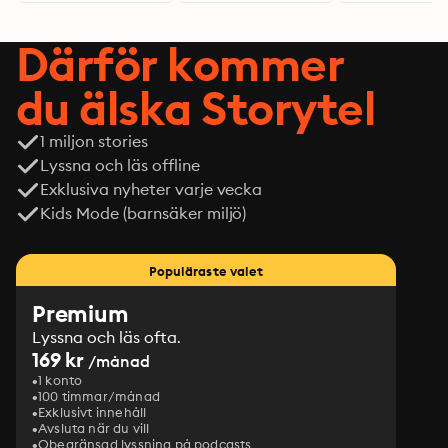
Därför kommer
du älska Storytel
1 miljon stories
Lyssna och läs offline
Exklusiva nyheter varje vecka
Kids Mode (barnsäker miljö)
Populäraste valet
Premium
Lyssna och läs ofta.
169 kr
/månad
1 konto
100 timmar/månad
Exklusivt innehåll
Avsluta när du vill
Obegränsad lyssning på podcasts