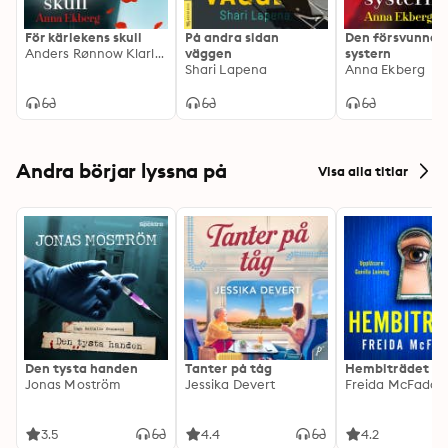
För kärlekens skull
På andra sidan
Den försvunna
Anders Rønnow Klarlund, Jacob Weinreich, Anna Ekberg
väggen
systern
Shari Lapena
Anna Ekberg
Andra börjar lyssna på
Visa alla titlar
Den tysta handen
Tanter på tåg
Hembiträdet
Jonas Moström
Jessika Devert
Freida McFadde
3.5
4.4
4.2