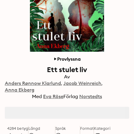
Provlyssna
Ett stulet liv
Av
Anders Rønnow Klarlund
Jacob Weinreich
Anna Ekberg
Med
Eva Röse
Förlag
Norstedts
4284 betyg
Längd
Språk
Format
Kategori