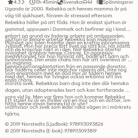
4.3
11h 45min
Svenska
Spänningsrom
Uganda år 2000. Rebekka och hennes mamma är på 
väg till sjukhuset, föraren är stressad eftersom 
Rebekka håller på att föda. Hon är endast sjutton år 
gammal, uppvuxen i Danmark och befinner sig i landet 
enbart på grund av faderns arbete på ambassaden. 
Sjutton år senare arbetar Rebekka som mäklare i 
Plötsligt gör bilen framför dem en kraftig inbromsning 
Jylland. Hon har precis fått livet på rätt köl, när nästa 
och de kraschar rakt in i den. När Rebekka återfår 
svårighet drabbar henne. Cancer. En aggressiv, 
medvetandet har hon förlorat allt, både sitt barn och 
livshotande. Den enda chans hon har att överleva är en 
sin mamma.
benmärgstransplantation från en passande donator. 
När faderns celler inte matchar raseras allt. Inte nog 
Som ensambarn med en död mor är fadern hennes 
med det, hennes far tvingas också erkänna sitt livs 
enda chans.
största svek. Rebekkas barn dog inte den där hemska 
dagen, utan adopterades bort och kan fortfarande 
vara vid liv. Men var finns hon och kommer Rebekka 
Ett stulet liv är en thriller om en mor och en dotter, om 
hitta henne innan hennes tid är ute?
orättvisor och svek som leder raka vägen in i mörkrets 
hjärta.
© 2019 Norstedts (Ljudbok): 9789113093826
© 2019 Norstedts (E-bok): 9789113093819