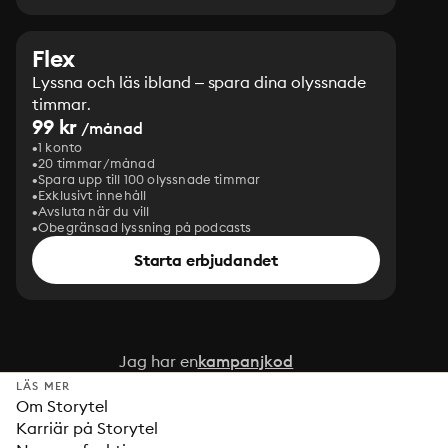
Flex
Lyssna och läs ibland – spara dina olyssnade
timmar.
99 kr
/månad
1 konto
20 timmar/månad
Spara upp till 100 olyssnade timmar
Exklusivt innehåll
Avsluta när du vill
Obegränsad lyssning på podcasts
Starta erbjudandet
Jag har en
kampanjkod
LÄS MER
Om Storytel
Karriär på Storytel