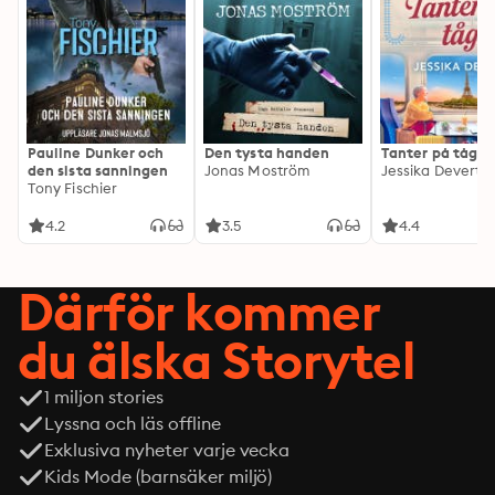
Pauline Dunker och
Den tysta handen
Tanter på tåg
den sista sanningen
Jonas Moström
Jessika Devert
Tony Fischier
4.2
3.5
4.4
Därför kommer
du älska Storytel
1 miljon stories
Lyssna och läs offline
Exklusiva nyheter varje vecka
Kids Mode (barnsäker miljö)