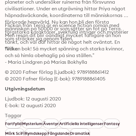
planeter och undersöker ruinerna från försvunna 
civilisationer. Under en utgrävning hittar Priya något 
häpnadsväckande, koordinaterna till människornas 
förlorade hemvärld. Nu kan hon bli den första 
Flickan från Terra är en science fiction roman med 
människan på 50000 år som sätter sin fot på Terra. 
färgstarka karaktärer, svekfulla intriger och mysterier 
Men resan dit blir oändligt mycket farligare än hon 
som sträcker sig genom tiden.
tänkt, och väl där hittar de något helt oväntat. En 
flicka.
“Vilken bok! Så mycket spänning och starka kvinnor, 
och så himla obehaglig på sina ställen.”

- Maria Lindgren på Marias Bokhylla
© 2020 Fafner förlag (Ljudbok): 9789188861412
© 2020 Fafner förlag (E-bok): 9789188861405
Utgivningsdatum
Ljudbok: 12 augusti 2020
E-bok: 12 augusti 2020
Taggar
Fartfylld
Mysterium
Äventyr
Artificiella intelligenser
Fantasy
Mörk SciFi
Rymdskepp
Fängslande
Dramatisk