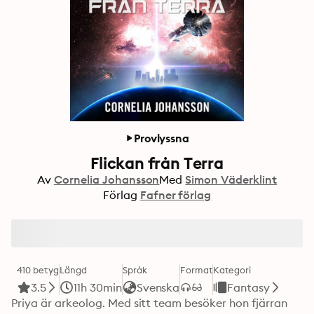
Provlyssna
Flickan från Terra
Av
Cornelia Johansson
Med
Simon Väderklint
Förlag
Fafner förlag
410 betyg
Längd
Språk
Format
Kategori
3.5
11h 30min
Svenska
Fantasy
Priya är arkeolog. Med sitt team besöker hon fjärran 