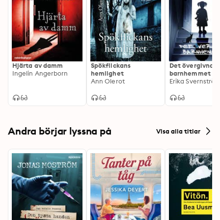
Hjärta av damm
Spökflickans
Det övergivna
Ingelin Angerborn
hemlighet
barnhemmet
Ann Olerot
Erika Svernströ
Andra börjar lyssna på
Visa alla titlar