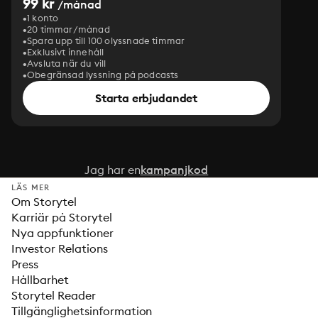
99 kr
/månad
1 konto
20 timmar/månad
Spara upp till 100 olyssnade timmar
Exklusivt innehåll
Avsluta när du vill
Obegränsad lyssning på podcasts
Starta erbjudandet
Jag har en
kampanjkod
LÄS MER
Om Storytel
Karriär på Storytel
Nya appfunktioner
Investor Relations
Press
Hållbarhet
Storytel Reader
Tillgänglighetsinformation