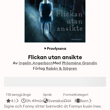
Provlyssna
Flickan utan ansikte
Av
Ingelin Angerborn
Med
Philomène Grandin
Förlag
Rabén & Sjögren
735 betyg
Längd
Språk
Format
Kategori
4.1
0h 49min
Svenska
Barn
Signe och Fanny sitter barnvakt åt Fannys kusin Ines. 