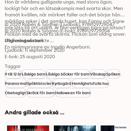
Hon är världens gulligaste unge, med stora ögon, 
lockigt hår och en låtsaskompis med svarta skor. Men 
framåt kvällen, när mörkret faller och det börjar hända 
märkliga saker i det gamla huset, kan Fanny och Signe 
© 2020 Rabén & Sjögren (Ljudbok): 9789129729047
inte låta bli att undra. Är hon verkligen bara på låtsas? 
© 2020 Rabén & Sjögren (E-bok): 9789129729054
Flickan med de svarta skorna. Flickan som aldrig sover. 
Flickan utan ansikte ...

Utgivningsdatum
En minimysrysare av Ingelin Angerborn.
Ljudbok: 11 september 2020
E-bok: 25 augusti 2020
Taggar
9 till 12 år
Läskiga barn
Läskiga böcker för barn
Vänskap
Spöken
Paranormal
Spökhistorier
Kyrkogård
Hemlighetsfulla hus
Obehagligt
Skräck för barn
Halloween för barn
Andra gillade också ...