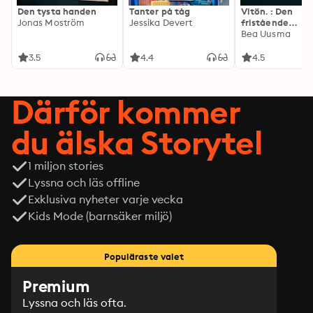
Den tysta handen
Tanter på tåg
Vitön. : Den
Jonas Moström
Jessika Devert
fristående
fortsättningen 
Bea Uusma
Expeditionen
3.5
4.4
4.5
Därför kommer
du älska Storytel
1 miljon stories
Lyssna och läs offline
Exklusiva nyheter varje vecka
Kids Mode (barnsäker miljö)
Populäraste valet
Premium
Lyssna och läs ofta.