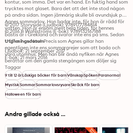
kontur, som imma. Det var en hand. En fuktig hand som 
trycktes mot glaset. Bara det att det inte stod någon 
på andra sidan. Ingen jämnårig skulle bli avundsjuk på 
Agnes sommarlov. Hon badar inte, för hon är rädd för 
© 2017 Storyside (Ljudbok): 9789177784814
vatten. Hon är ensam mest hela tiden, för hennes 
© 2016 B Wahlströms (E-bok): 9789132167188
bästis är i Grekland och svarar inte ens på sms. Sedan 
träffar hon Noel. Precis som Agnes gillar han 
Utgivningsdatum
egentligen inte ens sommargrejer som att bada och 
Ljudbok: 21 september 2017
vara utomhus. Men han blir ändå nyfiken när Agnes 
E-bok: 21 mars 2016
berättar om den gamla stengången som döljer sig 
under ytan i Vallerbosjön och tillsammans bestämmer 
Taggar
de sig för att utforska den. Ungefär samtidigt börjar 
9 till 12 år
Läskiga böcker för barn
Vänskap
Spöken
Paranormal
Agnes känna sig förföljd. Hon är säker på att hon ser 
Mystisk
Sommar
Sommarlovsrysare
Skräck för barn
någon stå i mörkret utanför fönstret. Hon upptäcker 
blöta fotspår bakom sig, trots att hennes egna skor är 
Halloween för barn
torra. Och sent en kväll är golvet i Agnes rum täckt av 
vatten ...
Andra gillade också ...