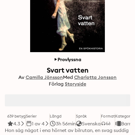
Provlyssna
Svart vatten
Av
Camilla Jönsson
Med
Charlotta Jonsson
Förlag
Storyside
639 betyg
Serier
Längd
Språk
Format
Kategori
4.3
1 av 4
3h 56min
Svenska
Barn
Hon såg något i ena hörnet av bilrutan, en svag suddig 