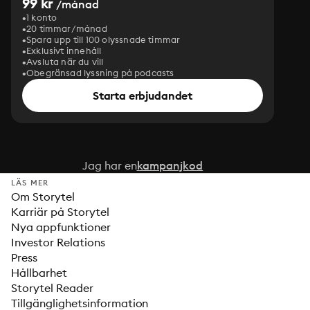
99 kr
/månad
1 konto
20 timmar/månad
Spara upp till 100 olyssnade timmar
Exklusivt innehåll
Avsluta när du vill
Obegränsad lyssning på podcasts
Starta erbjudandet
Jag har en
kampanjkod
LÄS MER
Om Storytel
Karriär på Storytel
Nya appfunktioner
Investor Relations
Press
Hållbarhet
Storytel Reader
Tillgänglighetsinformation