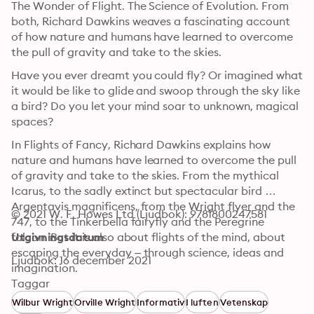
The Wonder of Flight. The Science of Evolution. From 
both, Richard Dawkins weaves a fascinating account 
of how nature and humans have learned to overcome 
the pull of gravity and take to the skies.
Have you ever dreamt you could fly? Or imagined what 
it would be like to glide and swoop through the sky like 
a bird? Do you let your mind soar to unknown, magical 
spaces?
In Flights of Fancy, Richard Dawkins explains how 
nature and humans have learned to overcome the pull 
of gravity and take to the skies. From the mythical 
Icarus, to the sadly extinct but spectacular bird 
Argentavis magnificens, from the Wright flyer and the 
© 2021 W. F. Howes Ltd (Ljudbok): 9781800247581
747, to the Tinkerbella fairyfly and the Peregrine 
falcon. But it is also about flights of the mind, about 
Utgivningsdatum
escaping the everyday – through science, ideas and 
Ljudbok: 16 december 2021
imagination.
Taggar
Wilbur Wright
Orville Wright
Informativ
I luften
Vetenskap