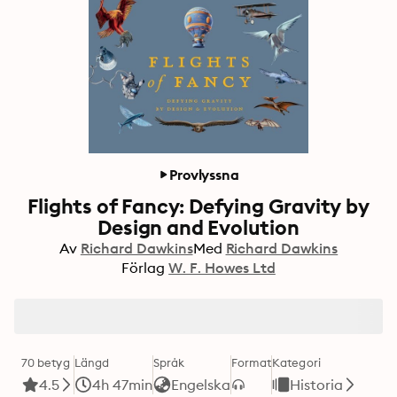
Provlyssna
Flights of Fancy: Defying Gravity by
Design and Evolution
Av
Richard Dawkins
Med
Richard Dawkins
Förlag
W. F. Howes Ltd
70 betyg
Längd
Språk
Format
Kategori
4.5
4h 47min
Engelska
Historia