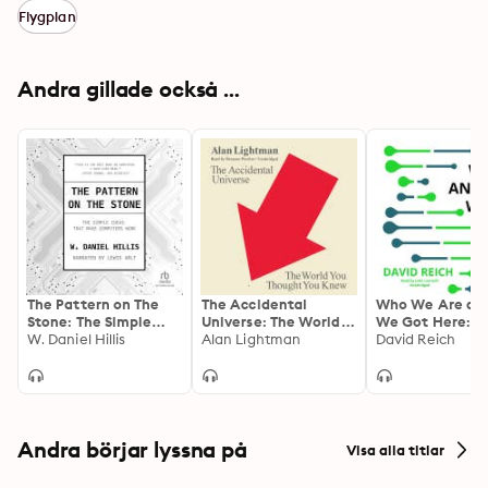
Flygplan
Andra gillade också ...
The Pattern on The
The Accidental
Who We Are an
Stone: The Simple
Universe: The World
We Got Here: A
Ideas That Make
W. Daniel Hillis
You Thought You
Alan Lightman
DNA and the N
David Reich
Computers Work
Knew
Science of the
Past
Andra börjar lyssna på
Visa alla titlar