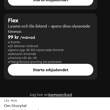
Flex
Lyssna och läs ibland – spara dina olyssnade
timmar.
99 kr
/månad
1 konto
20 timmar/månad
Spara upp till 100 olyssnade timmar
Exklusivt innehåll
Avsluta när du vill
Obegränsad lyssning på podcasts
Starta erbjudandet
Jag har en
kampanjkod
LÄS MER
Om Storytel