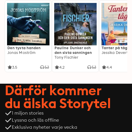
Den tysta handen
Pauline Dunker och
Tanter på tåg
Jonas Moström
den sista sanningen
Jessika Devert
Tony Fischier
3.5
4.2
4.4
Därför kommer
du älska Storytel
1 miljon stories
Lyssna och läs offline
Exklusiva nyheter varje vecka