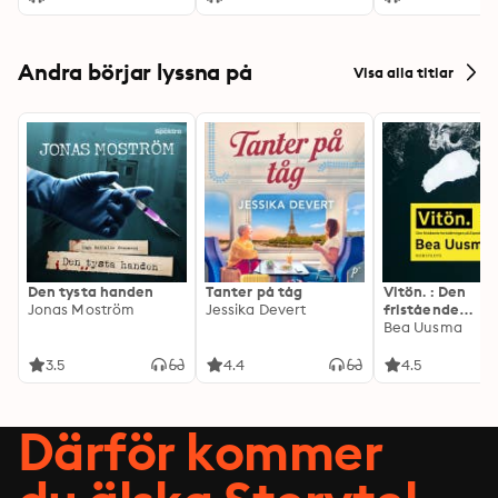
Andra börjar lyssna på
Visa alla titlar
Den tysta handen
Tanter på tåg
Vitön. : Den
Jonas Moström
Jessika Devert
fristående
fortsättningen 
Bea Uusma
Expeditionen
3.5
4.4
4.5
Därför kommer