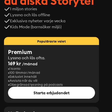
du älska Storytel
1 miljon stories
Lyssna och läs offline
Exklusiva nyheter varje vecka
Kids Mode (barnsäker miljö)
Populäraste valet
Premium
Lyssna och läs ofta.
169 kr
/månad
1 konto
100 timmar/månad
Exklusivt innehåll
Avsluta när du vill
Obegränsad lyssning på podcasts
Starta erbjudandet