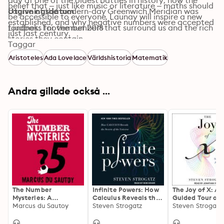
day of one of the oldest battles in history, how the 
belief that – just like music or literature – maths should 
course of the modern-day Greenwich Meridian was 
Utgivningsdatum
be accessible to everyone, Launay will inspire a new 
established, and why negative numbers were accepted 
fondness for the numbers that surround us and the rich 
Ljudbok: 1 november 2018
just last century.
stories they contain.
Taggar
Aristoteles
Ada Lovelace
Världshistoria
Matematik
Andra gillade också ...
The Number
Infinite Powers: How
The Joy of X: A
Mysteries: A
Calculus Reveals the
Guided Tour of 
Mathematical
Marcus du Sautoy
Secrets of the
Steven Strogatz
from One to Inf
Steven Strogatz
Odyssey through
Universe
Everyday Life