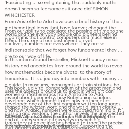
‘Fascinating … so enlightening that suddenly maths 
doesn’t seem so fearsome as it once did’ SIMON 
WINCHESTER

From Aristotle to Ada Lovelace: a brief history of the 
mathematical ideas that have forever changed the 
From our ability to calculate the passing of time to the 
world and the everyday people and pioneers behind 
algorithms that control computers and much else in 
them. The story of our best invention yet.
our lives, numbers are everywhere. They are so 
indispensable that we forget how fundamental they 
are to our way of life.
In this international bestseller, Mickaël Launay mixes 
history and anecdotes from around the world to reveal 
how mathematics became pivotal to the story of 
humankind. It is a journey into numbers with Launay as 
a guide. In museums, monuments or train stations, he 
This book is a vital compendium of the great men and 
uses the objects around us to explain what art can 
women of mathematics from Aristotle to Ada 
reveal about geometry, how Babylonian scholars 
Lovelace, which demonstrates how mathematics 
developed one of the first complex written languages, 
shaped the written word and the world. With clarity, 
and how ‘Arabic’ numbers were adopted from India. It 
passion and wisdom, the author unveils the unexpected 
All Adds Up also tells the story of how mapping the 
© 2018 William Collins (Ljudbok): 9780008283964
and at times serendipitous ways in which big 
trajectory of an eclipse has helped to trace the precise 
mathematical ideas were created. Supporting the 
Översättare: Stephen S. Wilson