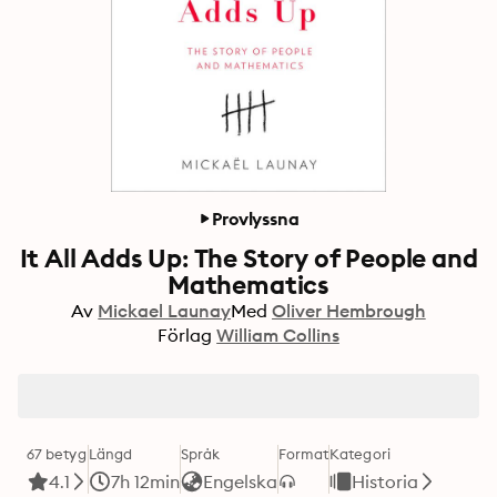
Provlyssna
It All Adds Up: The Story of People and
Mathematics
Av
Mickael Launay
Med
Oliver Hembrough
Förlag
William Collins
67 betyg
Längd
Språk
Format
Kategori
4.1
7h 12min
Engelska
Historia