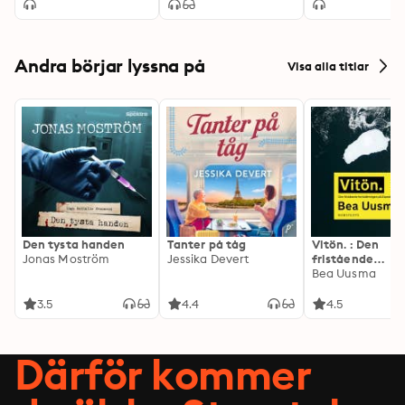
Andra börjar lyssna på
Visa alla titlar
Den tysta handen
Tanter på tåg
Vitön. : Den
Jonas Moström
Jessika Devert
fristående
fortsättningen 
Bea Uusma
Expeditionen
3.5
4.4
4.5
Därför kommer