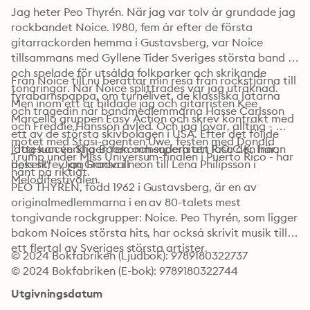
Jag heter Peo Thyrén. När jag var tolv år grundade jag 
rockbandet Noice. 1980, fem år efter de första 
gitarrackorden hemma i Gustavsberg, var Noice 
tillsammans med Gyllene Tider Sveriges största band 
och spelade för utsålda folkparker och skrikande 
Från Noice till nu berättar min resa från rockstjärna till 
tonåringar. När Noice splittrades var jag uträknad. 
fyrabarnspappa, om turnélivet, de klassiska låtarna 
Men inom ett år bildade jag och gitarristen Kee 
och tragedin när bandmedlemmarna Hasse Carlsson 
Marcello gruppen Easy Action och skrev kontrakt med 
och Freddie Hansson avled. Och jag lovar, allting - 
ett av de största skivbolagen i USA. Efter det följde 
mötet med Stasi-agenten Uwe, festen med Donald 
jättesuccén Sha-Boom och superhiten R.O.C.K. Innan 
"Jag kan verkligen rekommendera att läsa den här 
Trump under Miss Universum-finalen i Puerto Rico - har 
dess skrev jag Dansa i neon till Lena Philipsson i 
boken!" – Jan Gradvall
hänt på riktigt.
Melodifestivalen. 
PEO THYRÈN, född 1962 i Gustavsberg, är en av 
originalmedlemmarna i en av 80-talets mest 
tongivande rockgrupper: Noice. Peo Thyrén, som ligger 
bakom Noices största hits, har också skrivit musik till 
ett flertal av Sveriges största artister.
© 2024 Bokfabriken (Ljudbok): 9789180322737
© 2024 Bokfabriken (E-bok): 9789180322744
Utgivningsdatum