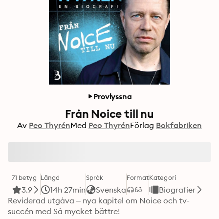
Provlyssna
Från Noice till nu
Av
Peo Thyrén
Med
Peo Thyrén
Förlag
Bokfabriken
71 betyg
Längd
Språk
Format
Kategori
3.9
14h 27min
Svenska
Biografier
Reviderad utgåva – nya kapitel om Noice och tv-
succén med Så mycket bättre!