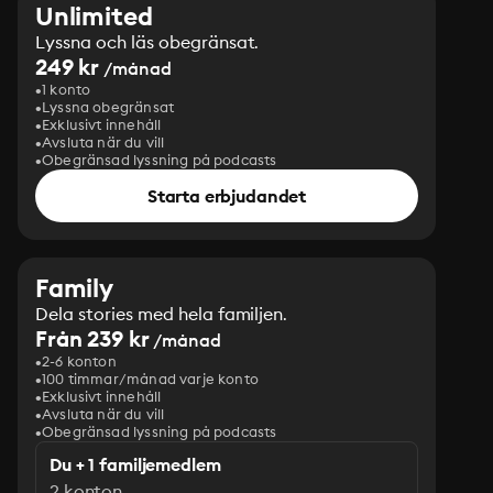
Unlimited
Lyssna och läs obegränsat.
249 kr
/månad
1 konto
Lyssna obegränsat
Exklusivt innehåll
Avsluta när du vill
Obegränsad lyssning på podcasts
Starta erbjudandet
Family
Dela stories med hela familjen.
Från 239 kr
/månad
2-6 konton
100 timmar/månad varje konto
Exklusivt innehåll
Avsluta när du vill
Obegränsad lyssning på podcasts
Du + 1 familjemedlem
2 konton