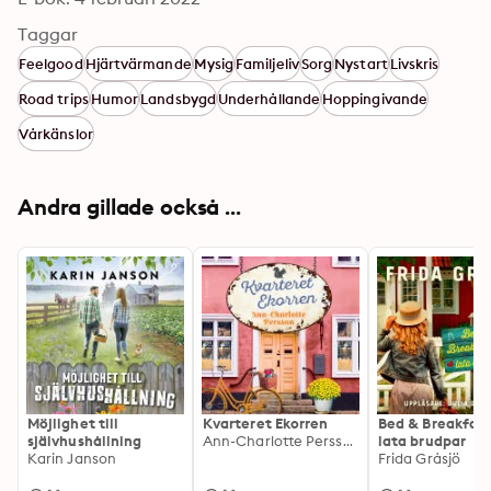
Taggar
Feelgood
Hjärtvärmande
Mysig
Familjeliv
Sorg
Nystart
Livskris
Road trips
Humor
Landsbygd
Underhållande
Hoppingivande
Vårkänslor
Andra gillade också ...
Möjlighet till
Kvarteret Ekorren
Bed & Breakfast
självhushållning
Ann-Charlotte Persson
lata brudpar
Karin Janson
Frida Gråsjö