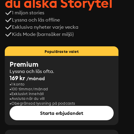
du älska Storytel
1 miljon stories
Lyssna och läs offline
Exklusiva nyheter varje vecka
Kids Mode (barnsäker miljö)
Populäraste valet
Premium
Lyssna och läs ofta.
169 kr
/månad
1 konto
100 timmar/månad
Exklusivt innehåll
Avsluta när du vill
Obegränsad lyssning på podcasts
Starta erbjudandet