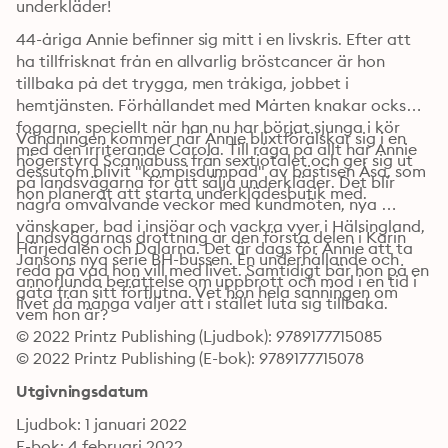
underkläder!
44-åriga Annie befinner sig mitt i en livskris. Efter att 
ha tillfrisknat från en allvarlig bröstcancer är hon 
tillbaka på det trygga, men tråkiga, jobbet i 
hemtjänsten. Förhållandet med Mårten knakar också i 
fogarna, speciellt när han nu har börjat sjunga i kör 
Vändningen kommer när Annie blixtförälskar sig i en 
med den irriterande Carola. Till råga på allt har Annie 
högerstyrd Scaniabuss från sextiotalet och ger sig ut 
dessutom blivit "kompisdumpad" av bästisen Åsa, som 
på landsvägarna för att sälja underkläder. Det blir 
hon planerat att starta underklädesbutik med.
några omvälvande veckor med kundmöten, nya 
vänskaper, bad i insjöar och vackra vyer i Hälsingland, 
Landsvägarnas drottning är den första delen i Karin 
Härjedalen och Dalarna. Det är dags för Annie att ta 
Jansons nya serie BH-bussen. En underhållande och 
reda på vad hon vill med livet. Samtidigt bär hon på en 
annorlunda berättelse om uppbrott och mod i en tid i 
gåta från sitt förflutna. Vet hon hela sanningen om 
livet då många väljer att i stället luta sig tillbaka.
vem hon är?
© 2022 Printz Publishing (Ljudbok): 9789177715085
© 2022 Printz Publishing (E-bok): 9789177715078
Utgivningsdatum
Ljudbok: 1 januari 2022
E-bok: 4 februari 2022