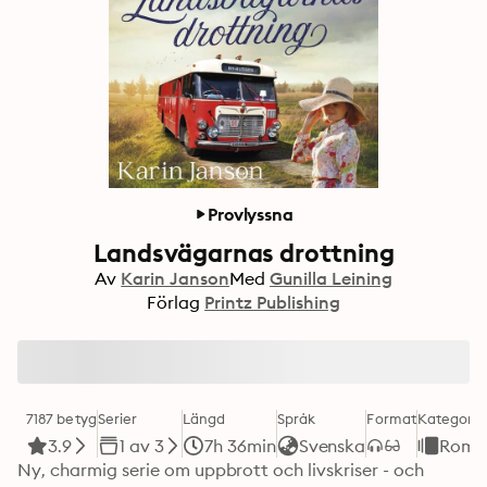
Provlyssna
Landsvägarnas drottning
Av
Karin Janson
Med
Gunilla Leining
Förlag
Printz Publishing
7187 betyg
Serier
Längd
Språk
Format
Kategori
3.9
1 av 3
7h 36min
Svenska
Roma
Ny, charmig serie om uppbrott och livskriser - och 