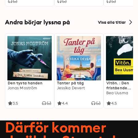
Andra börjar lyssna på
Visa alla titlar
Den tysta handen
Tanter på tåg
Vitön. : Den
Jonas Moström
Jessika Devert
fristående
fortsättningen 
Bea Uusma
Expeditionen
3.5
4.4
4.5
Därför kommer