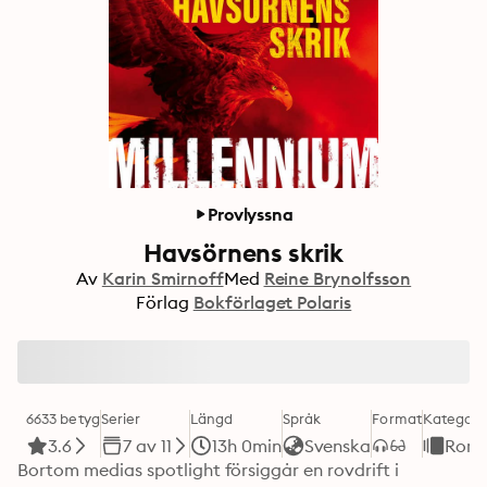
Provlyssna
Havsörnens skrik
Av
Karin Smirnoff
Med
Reine Brynolfsson
Förlag
Bokförlaget Polaris
6633 betyg
Serier
Längd
Språk
Format
Kategori
3.6
7 av 11
13h 0min
Svenska
Roma
Bortom medias spotlight försiggår en rovdrift i 