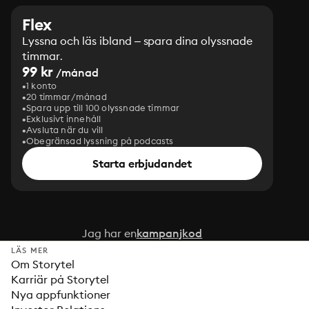
Flex
Lyssna och läs ibland – spara dina olyssnade
timmar.
99 kr
/månad
1 konto
20 timmar/månad
Spara upp till 100 olyssnade timmar
Exklusivt innehåll
Avsluta när du vill
Obegränsad lyssning på podcasts
Starta erbjudandet
Jag har en
kampanjkod
LÄS MER
Om Storytel
Karriär på Storytel
Nya appfunktioner