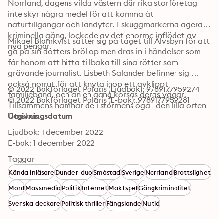
Norrland, dagens vilda västern där rika storföretag 
inte skyr några medel för att komma åt 
naturtillgångar och landytor. I skuggmarkerna agerar 
kriminella gäng, lockade av det enorma inflödet av 
Mikael Blomkvist sätter sig på tåget till Älvsbyn för att 
nya pengar. 
gå på sin dotters bröllop men dras in i händelser som 
får honom att hitta tillbaka till sina rötter som 
grävande journalist. Lisbeth Salander befinner sig 
också norrut för att knyta ihop ett avklippt 
© 2022 Bokförlaget Polaris (Ljudbok): 9789177959274
familjeband, och än en gång korsas deras vägar. 
© 2022 Bokförlaget Polaris (E-bok): 9789177959281
Tillsammans hamnar de i stormens öga i den lilla orten 
Gasskas.
Utgivningsdatum
Ljudbok: 1 december 2022
E-bok: 1 december 2022
Taggar
Kända inläsare
Dunder-duo
Småstad
Sverige
Norrland
Brottslighet
Mord
Massmedia
Politik
Internet
Maktspel
Gängkriminalitet
Svenska deckare
Politisk thriller
Fängslande
Nutid