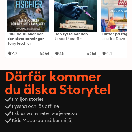
Pauline Dunker och
Den tysta handen
Tanter på tåg
den sista sanningen
Jonas Moström
Jessika Devert
Tony Fischier
4.2
3.5
4.4
Därför kommer
du älska Storytel
1 miljon stories
Lyssna och läs offline
Exklusiva nyheter varje vecka
Kids Mode (barnsäker miljö)