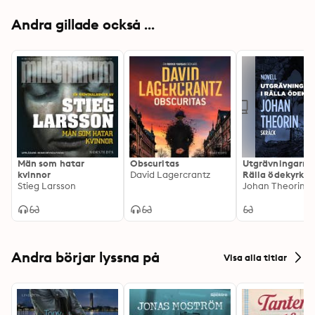
Andra gillade också ...
Män som hatar
Obscuritas
Utgrävningarna 
kvinnor
David Lagercrantz
Rälla ödekyrka
Stieg Larsson
Johan Theorin
Andra börjar lyssna på
Visa alla titlar