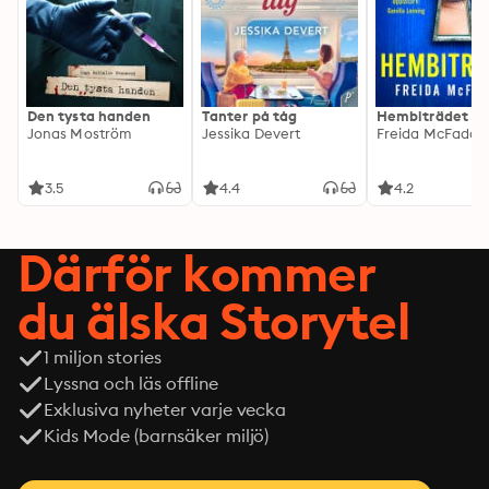
Den tysta handen
Tanter på tåg
Hembiträdet
Jonas Moström
Jessika Devert
Freida McFadde
3.5
4.4
4.2
Därför kommer
du älska Storytel
1 miljon stories
Lyssna och läs offline
Exklusiva nyheter varje vecka
Kids Mode (barnsäker miljö)