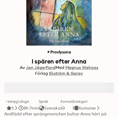
Provlyssna
I spåren efter Anna
Av
Jan Jägerfjord
Med
Magnus Welroos
Förlag
Ekström & Garay
1 betyg
Längd
Språk
Format
Kategori
5
8h 7min
Svenska
Romaner
Andfådd efter språngmarschen bultar Anna hårt på 