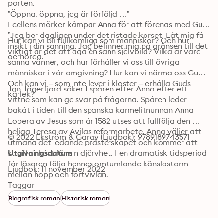
porten.

”Öppna, öppna, jag är förföljd …”

I cellens mörker kämpar Anna för att förenas med Gud.

”Jag ber dagligen under det ristade korset. Låt mig få 
Hur kan vi bli fullkomliga som människor? Och hur 
insikt i din sanning. Jag befinner mig på gränsen till det 
viktigt är det att äga en sann självbild? Vilka är våra 
oerhörda.” 
sanna vänner, och hur förhåller vi oss till övriga 
människor i vår omgivning? Hur kan vi närma oss Gud? 
Och kan vi – som inte lever i kloster – erhålla Guds 
Jan Jägerfjord söker I spåren efter Anna efter ett 
kärlek?
vittne som kan ge svar på frågorna. Spåren leder 
bakåt i tiden till den spanska karmelitnunnan Anna 
Lobera av Jesus som år 1582 utses att fullfölja den 
heliga Teresa av Ávilas reformarbete. Anna väljer att 
© 2022 Ekström & Garay (Ljudbok): 9789189743571
utmana det ledande prästerskapet och kommer att 
straffas hårt för sin djärvhet. I en dramatisk tidsperiod 
Utgivningsdatum
får läsaren följa hennes omtumlande känslostorm 
Ljudbok: 11 november 2022
mellan hopp och förtvivlan.
Taggar
Biografisk roman
Historisk roman