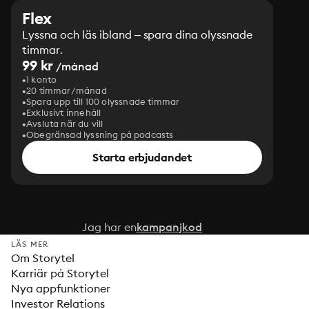
Flex
Lyssna och läs ibland – spara dina olyssnade
timmar.
99 kr
/månad
1 konto
20 timmar/månad
Spara upp till 100 olyssnade timmar
Exklusivt innehåll
Avsluta när du vill
Obegränsad lyssning på podcasts
Starta erbjudandet
Jag har en
kampanjkod
LÄS MER
Om Storytel
Karriär på Storytel
Nya appfunktioner
Investor Relations