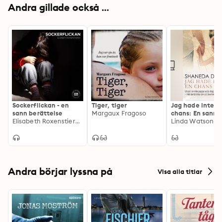
Andra gillade också ...
Sockerflickan - en
Tiger, tiger
Jag hade inte e
sann berättelse
Margaux Fragoso
chans: En sann
Elisabeth Roxenstierna
historia
Andra börjar lyssna på
Visa alla titlar