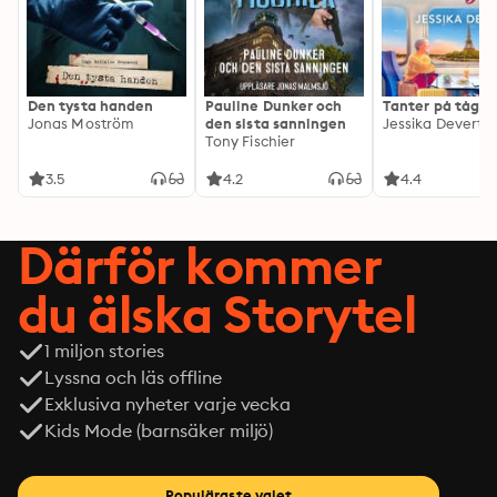
Den tysta handen
Pauline Dunker och
Tanter på tåg
Jonas Moström
den sista sanningen
Jessika Devert
Tony Fischier
3.5
4.2
4.4
Därför kommer
du älska Storytel
1 miljon stories
Lyssna och läs offline
Exklusiva nyheter varje vecka
Kids Mode (barnsäker miljö)
Populäraste valet