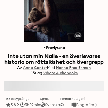
Provlyssna
Inte utan min Nalle - en överlevares
historia om rättslöshet och övergrepp
Av
Anna Canter
Med
Hanna Fred Ekman
Förlag
Vibery Audiobooks
185 betyg
Längd
Språk
Format
Kategori
3.8
3h 19min
Svenska
Biografier