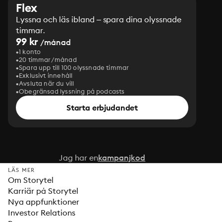
Flex
Lyssna och läs ibland – spara dina olyssnade
timmar.
99 kr
/månad
1 konto
20 timmar/månad
Spara upp till 100 olyssnade timmar
Exklusivt innehåll
Avsluta när du vill
Obegränsad lyssning på podcasts
Starta erbjudandet
Jag har en
kampanjkod
LÄS MER
Om Storytel
Karriär på Storytel
Nya appfunktioner
Investor Relations