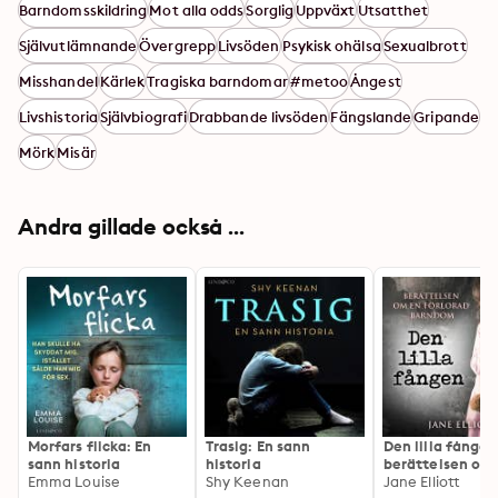
Barndomsskildring
Mot alla odds
Sorglig
Uppväxt
Utsatthet
Självutlämnande
Övergrepp
Livsöden
Psykisk ohälsa
Sexualbrott
Misshandel
Kärlek
Tragiska barndomar
#metoo
Ångest
Livshistoria
Självbiografi
Drabbande livsöden
Fängslande
Gripande
Mörk
Misär
Andra gillade också ...
Morfars flicka: En
Trasig: En sann
Den lilla fången
sann historia
historia
berättelsen om
Emma Louise
Shy Keenan
förlorad barnd
Jane Elliott