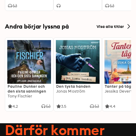
Andra börjar lyssna på
Visa alla titlar
Pauline Dunker och
Den tysta handen
Tanter på tåg
den sista sanningen
Jonas Moström
Jessika Devert
Tony Fischier
4.2
3.5
4.4
Därför kommer