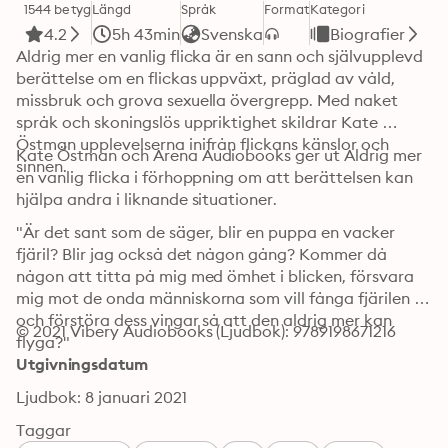
1544 betyg
Längd
Språk
Format
Kategori
4.2
5h 43min
Svenska
Biografier
Aldrig mer en vanlig flicka är en sann och självupplevd 
berättelse om en flickas uppväxt, präglad av våld, 
missbruk och grova sexuella övergrepp. Med naket 
språk och skoningslös uppriktighet skildrar Kate 
Östman upplevelserna inifrån flickans känslor och 
Kate Östman och Arena Audiobooks ger ut Aldrig mer 
sinnen. 
en vanlig flicka i förhoppning om att berättelsen kan 
hjälpa andra i liknande situationer.
"Är det sant som de säger, blir en puppa en vacker 
fjäril? Blir jag också det någon gång? Kommer då 
någon att titta på mig med ömhet i blicken, försvara 
mig mot de onda människorna som vill fånga fjärilen 
och förstöra dess vingar så att den aldrig mer kan 
© 2021 Vibery Audiobooks (Ljudbok): 9789198671216
flyga?"
Utgivningsdatum
Ljudbok: 8 januari 2021
Taggar