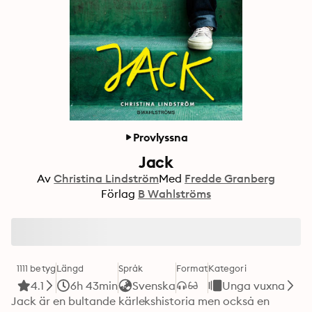
Provlyssna
Jack
Av
Christina Lindström
Med
Fredde Granberg
Förlag
B Wahlströms
1111 betyg
Längd
Språk
Format
Kategori
4.1
6h 43min
Svenska
Unga vuxna
Jack är en bultande kärlekshistoria men också en 