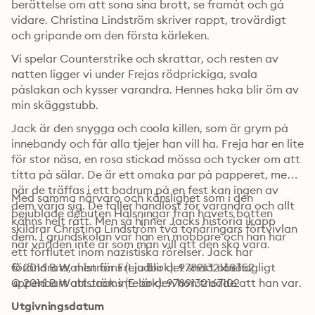
berättelse om att sona sina brott, se framåt och gå 
vidare. Christina Lindström skriver rappt, trovärdigt 
och gripande om den första kärleken.
Vi spelar Counterstrike och skrattar, och resten av 
natten ligger vi under Frejas rödprickiga, svala 
påslakan och kysser varandra. Hennes haka blir öm av 
min skäggstubb.
Jack är den snygga och coola killen, som är grym på 
innebandy och får alla tjejer han vill ha. Freja har en lite 
för stor näsa, en rosa stickad mössa och tycker om att 
titta på sälar. De är ett omaka par på papperet, men 
när de träffas i ett badrum på en fest kan ingen av 
Med samma närvaro och känslighet som i den 
dem värja sig. De faller handlöst för varandra och allt 
bejublade debuten Hälsningar från havets botten 
känns helt rätt. Men så hinner Jacks historia ikapp 
skildrar Christina Lindström två tonåringars förtvivlan 
dem. I grundskolan var han en mobbare och han har 
när världen inte är som man vill att den ska vara.
ett förflutet inom nazistiska rörelser. Jack har 
förändrats, men för Freja blir det snart obehagligt 
© 2016 B Wahlströms (Ljudbok): 9789132168352
uppenbart att Jack inte är den hon trodde att han var.
© 2016 B Wahlströms (E-bok): 9789132167102
Utgivningsdatum