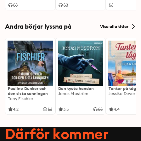
Andra börjar lyssna på
Visa alla titlar
Pauline Dunker och
Den tysta handen
Tanter på tåg
den sista sanningen
Jonas Moström
Jessika Devert
Tony Fischier
4.2
3.5
4.4
Därför kommer