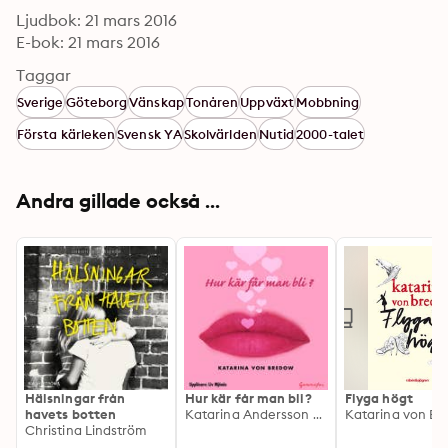
Ljudbok: 21 mars 2016
E-bok: 21 mars 2016
Taggar
Sverige
Göteborg
Vänskap
Tonåren
Uppväxt
Mobbning
Första kärleken
Svensk YA
Skolvärlden
Nutid
2000-talet
Andra gillade också ...
Hälsningar från
Hur kär får man bli?
Flyga högt
havets botten
Katarina Andersson von Bredow
Katarina von B
Christina Lindström