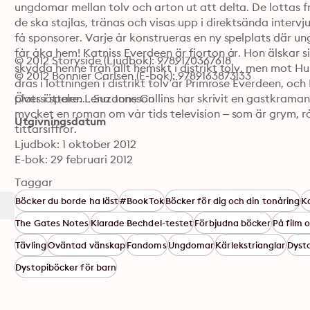
ungdomar mellan tolv och arton ut att delta. De lottas f
de ska stajlas, tränas och visas upp i direktsända intervjue
få sponsorer. Varje år konstrueras en ny spelplats där 
får åka hem! Katniss Everdeen är fjorton år. Hon älskar sin
© 2012 Storyside (Ljudbok): 9789170367618
skydda henne från allt hemskt i distrikt tolv, men mot H
© 2012 Bonnier Carlsen (E-bok): 9789163873133
dras i lottningen i distrikt tolv är Primrose Everdeen, och
plats i spelen... Suzanne Collins har skrivit en gastkram
Översättare: Lena Jonsson
mycket en roman om vår tids television – som är grym, rå
Utgivningsdatum
tittarsiffror.
Ljudbok: 1 oktober 2012
E-bok: 29 februari 2012
Taggar
Böcker du borde ha läst
#BookTok
Böcker för dig och din tonåring
K
The Gates Notes
Klarade Bechdel-testet
Förbjudna böcker
På film 
Tävling
Oväntad vänskap
Fandoms
Ungdomar
Kärlekstrianglar
Dyst
Dystopiböcker för barn