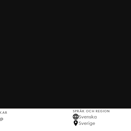
SPRÅK OCH REGION
KAR
Svenska
lp
Sverige