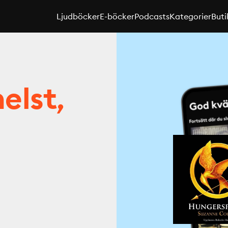
Ljudböcker
E-böcker
Podcasts
Kategorier
Buti
elst,