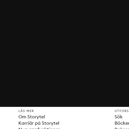
LÄS MER
UTFOR
Om Storytel
Sök
Karriär på Storytel
Böcke