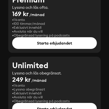
Lyssna och läs ofta.
169 kr
/månad
1 konto
100 timmar/månad
Exklusivt innehåll
Avsluta när du vill
Obegränsad lyssning på podcasts
Starta erbjudandet
Unlimited
Lyssna och läs obegränsat.
249 kr
/månad
1 konto
Lyssna obegränsat
Exklusivt innehåll
Avsluta när du vill
Obegränsad lyssning på podcasts
Starta erbjudandet