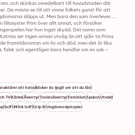
ram, och skickas omedelbart till huvudstaden där 
r. De måste se till att vinna folkets gunst för att 
ungdomarna släpps ut. Men bara den som överlever 
 lillasyster Prim över allt annat, och försöker 
ungerspelen har hon inget skydd. Det namn som 
 Katniss ser ingen annan utväg än att själv ta Prims 
ande framtidsroman om liv och död. men det är lika 
, falsk och egentligen bara handlar om en sak – 
araktärer att hata
Böcker du ljugit om att du läst
och TV
Kärlek
Äventyr
Tonårsäventyr
Feminism
Syskon
Utvald
opi
SciFi
Mörk SciFi
Grip lit
Ungdomsdystopier