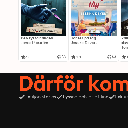
Den tysta handen
Tanter på tåg
Pau
Jonas Moström
Jessika Devert
sis
Ton
3.5
4.4
4
Därför kom
1 miljon stories
Lyssna och läs offline
Exklu