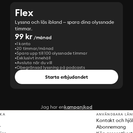
Flex
Lyssna och läs ibland – spara dina olyssnade
timmar.
99 kr
/månad
1 konto
20 timmar/månad
Spara upp till 100 olyssnade timmar
Exklusivt innehåll
Avsluta när du vill
Obegränsad lyssning på podcasts
Starta erbjudandet
Jag har en
kampanjkod
SKA
ANVÄNDBARA LÄN
Kontakt och hjä
r
Abonnemang