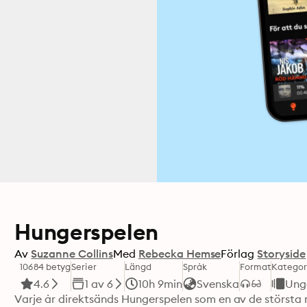
Hungerspelen
Av
Suzanne Collins
Med
Rebecka Hemse
Förlag
Storyside
10684 betyg
Serier
Längd
Språk
Format
Kategor
4.6
1 av 6
10h 9min
Svenska
Ung
Varje år direktsänds Hungerspelen som en av de största me