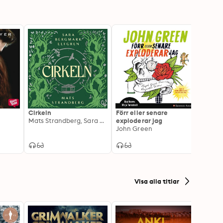
g
Cirkeln
Förr eller senare
Insurg
Mats Strandberg, Sara Bergmark Elfgren
exploderar jag
Editio
John Green
Veron
Visa alla titlar