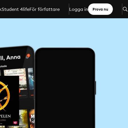
k
Student 4life
För författare
Logga in
Prova nu