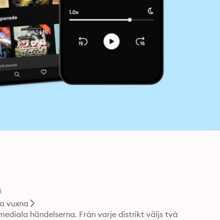
i
a vuxna
diala händelserna. Från varje distrikt väljs två 