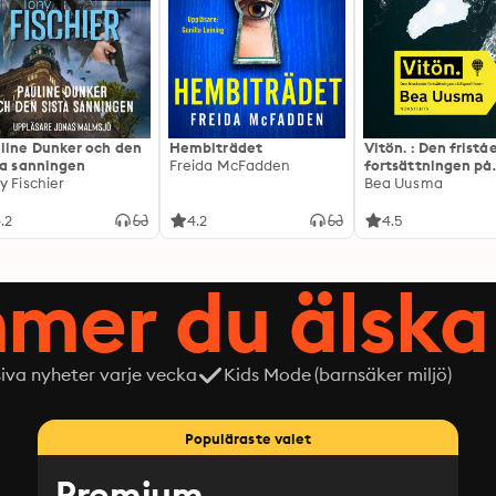
line Dunker och den
Hembiträdet
Vitön. : Den frist
ta sanningen
Freida McFadden
fortsättningen på
y Fischier
Expeditionen
Bea Uusma
.2
4.2
4.5
mer du älska 
siva nyheter varje vecka
Kids Mode (barnsäker miljö)
Populäraste valet
Premium