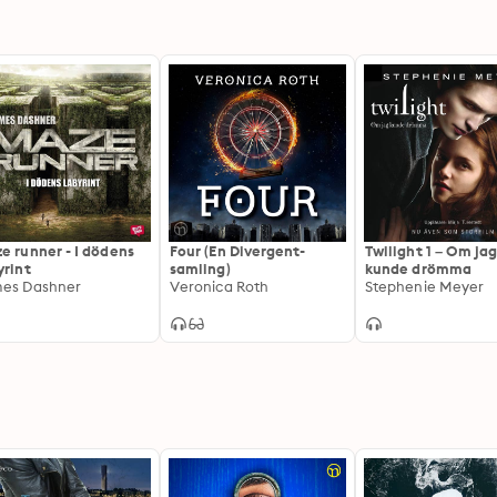
e runner - I dödens
Four (En Divergent-
Twilight 1 – Om ja
yrint
samling)
kunde drömma
es Dashner
Veronica Roth
Stephenie Meyer