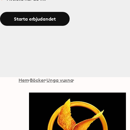
Starta erbjudandet
Hem
Böcker
Unga vuxna