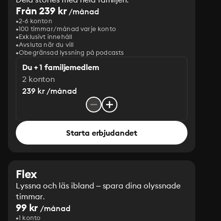
Från 239 kr
/månad
2-6 konton
100 timmar/månad varje konto
Exklusivt innehåll
Avsluta när du vill
Obegränsad lyssning på podcasts
Du + 1 familjemedlem
2 konton
239 kr /månad
Starta erbjudandet
Flex
Lyssna och läs ibland – spara dina olyssnade
timmar.
99 kr
/månad
1 konto