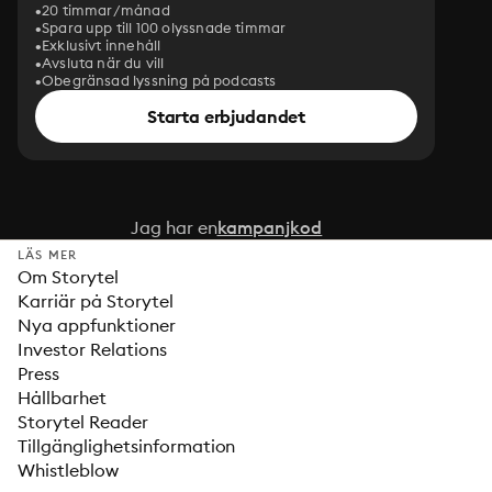
20 timmar/månad
Spara upp till 100 olyssnade timmar
Exklusivt innehåll
Avsluta när du vill
Obegränsad lyssning på podcasts
Starta erbjudandet
Jag har en
kampanjkod
LÄS MER
Om Storytel
Karriär på Storytel
Nya appfunktioner
Investor Relations
Press
Hållbarhet
Storytel Reader
Tillgänglighetsinformation
Whistleblow