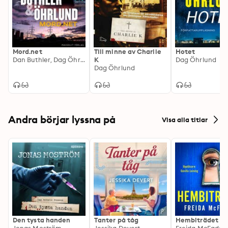
Mord.net
Till minne av Charlie
Hotet
Dan Buthler, Dag Öhrlund
K
Dag Öhrlund
Dag Öhrlund
Andra börjar lyssna på
Visa alla titlar
Den tysta handen
Tanter på tåg
Hembiträdet