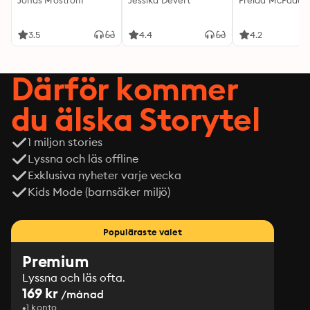
Jonas Moström
Jessika Devert
Freida McFadde
3.5
4.4
4.2
Därför kommer
du älska Storytel
1 miljon stories
Lyssna och läs offline
Exklusiva nyheter varje vecka
Kids Mode (barnsäker miljö)
Populäraste valet
Premium
Lyssna och läs ofta.
169 kr
/månad
1 konto