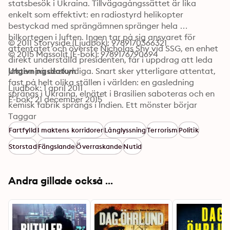
statsbesök i Ukraina. Tillvägagångssättet är lika 
enkelt som effektivt: en radiostyrd helikopter 
bestyckad med sprängämnen spränger hela 
bilkortegen i luften. Ingen tar på sig ansvaret för 
© 2011 Storyside (Ljudbok): 9789170366321
attentatet och överste Nicholas Shy vid SSG, en enhet 
© 2015 Massolit (E-bok): 9789176790694
direkt underställd presidenten, får i uppdrag att leda 
jakten på de skyldiga. Snart sker ytterligare attentat, 
Utgivningsdatum
fast på helt olika ställen i världen: en gasledning 
Ljudbok: 1 april 2011
sprängs i Ukraina, elnätet i Brasilien saboteras och en 
E-bok: 21 december 2015
kemisk fabrik sprängs i Indien. Ett mönster börjar 
framträda, men utredningen rör sig alltför långsamt 
Taggar
framåt. Samtidigt jobbar Nicholas flickvän, svenska 
Fartfylld
I maktens korridorer
Långlyssning
Terrorism
Politik
Jessica Björk som arbetar på CNN i Atlanta, med att 
Storstad
Fängslande
Överraskande
Nutid
rapportera om samma händelser. Deras förhållande 
blir alltmer ansträngt när de båda försöker hålla isär 
sina yrkesroller och sitt privatliv.
Andra gillade också ...