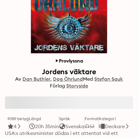
Provlyssna
Jordens väktare
Av
Dan Buthler
Dag Öhrlund
Med
Stefan Sauk
Förlag
Storyside
9089 betyg
Längd
Språk
Format
Kategori
4
20h 35min
Svenska
Deckare
USA:s utrikesminister dödas i ett attentat vid ett 