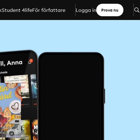
k
Student 4life
För författare
Logga in
Prova nu