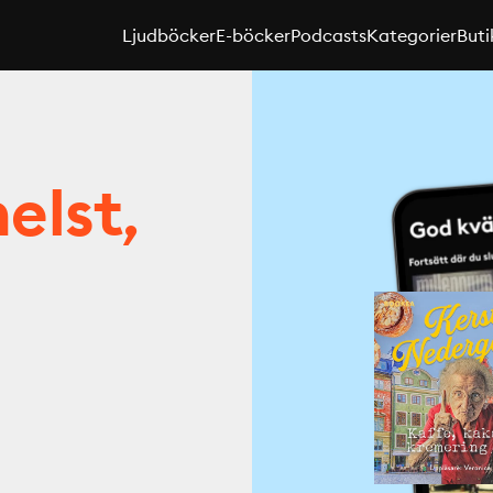
Ljudböcker
E-böcker
Podcasts
Kategorier
Buti
elst,