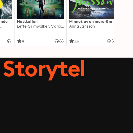
ående
Nattkullen
Minnet av en mardröm
Skugg
Leffe Grimwalker, Caroline Grimwalker
Anna Jansson
Anki 
4
3.6
4.3
Storytel