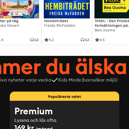
ter på tåg
Hembiträdet
Vitön. : Den frist
sika Devert
Freida McFadden
fortsättningen på
Expeditionen
Bea Uusma
.4
4.2
4.5
mer du älska 
siva nyheter varje vecka
Kids Mode (barnsäker miljö)
Populäraste valet
Premium
Lyssna och läs ofta.
169 kr
/månad