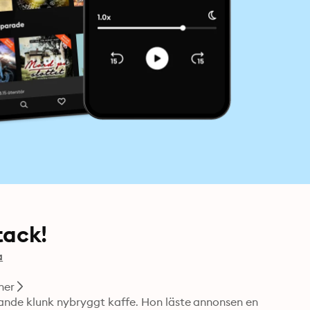
tack!
a
ner
ande klunk nybryggt kaffe. Hon läste annonsen en 