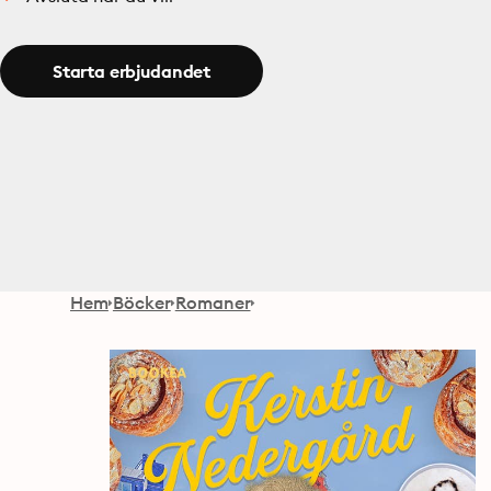
Starta erbjudandet
Hem
Böcker
Romaner