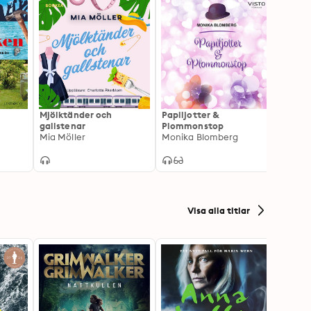
Mjölktänder och
Papiljotter &
Svamp
gallstenar
Plommonstop
vitma
Mia Möller
Monika Blomberg
Mia M
Visa alla titlar