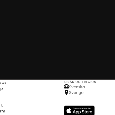
SPRÅK OCH REGION
KAR
Svenska
lp
Sverige
rt
orm