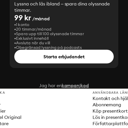
Lyssna och läs ibland – spara dina olyssnade
timmar.
99 kr
/månad
1 konto
20 timmar/månad
Spara upp till 100 olyssnade timmar
Exklusivt innehåll
Avsluta när du vill
Obegränsad lyssning på podcasts
Starta erbjudandet
Jag har en
kampanjkod
SKA
ANVÄNDBARA LÄN
Kontakt och hjä
r
Abonnemang
ier
Köp presentkort
el Original
Lös in presentko
tare
Författarplattf