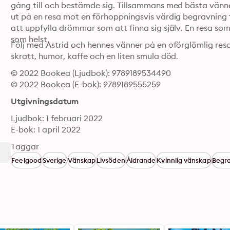
gång till och bestämde sig. Tillsammans med bästa vänner
ut på en resa mot en förhoppningsvis värdig begravning ti
att uppfylla drömmar som att finna sig själv. En resa som 
som helst.
Följ med Astrid och hennes vänner på en oförglömlig resa
skratt, humor, kaffe och en liten smula död.
© 2022 Bookea (Ljudbok): 9789189534490
© 2022 Bookea (E-bok): 9789189555259
Utgivningsdatum
Ljudbok: 1 februari 2022
E-bok: 1 april 2022
Taggar
Feelgood
Sverige
Vänskap
Livsöden
Åldrande
Kvinnlig vänskap
Begr