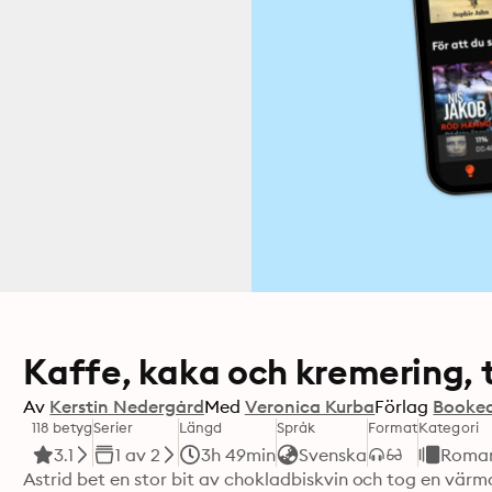
Kaffe, kaka och kremering, 
Av
Kerstin Nedergård
Med
Veronica Kurba
Förlag
Booke
118 betyg
Serier
Längd
Språk
Format
Kategori
3.1
1 av 2
3h 49min
Svenska
Roma
Astrid bet en stor bit av chokladbiskvin och tog en värm