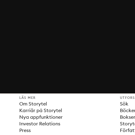
LÄS MER
UTFOR
Om Storytel
Sök
Karriär på Storytel
Böcke
Nya appfunktioner
Bokser
Investor Relations
Storyt
Press
Förfat