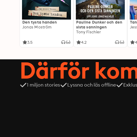
Den tysta handen
Pauline Dunker och den
Tan
Jonas Moström
sista sanningen
Jes
Tony Fischier
3.5
4.2
4
Därför kom
1 miljon stories
Lyssna och läs offline
Exklu