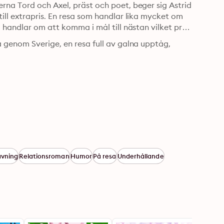
na Tord och Axel, präst och poet, beger sig Astrid 
ll extrapris. En resa som handlar lika mycket om 
handlar om att komma i mål till nästan vilket pris 
 genom Sverige, en resa full av galna upptåg, 
avning
Relationsroman
Humor
På resa
Underhållande